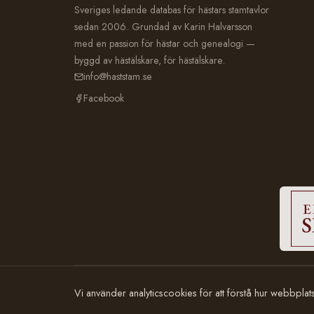
Sveriges ledande databas för hästars stamtavlor
sedan 2006. Grundad av Karin Halvarsson
med en passion för hästar och genealogi —
byggd av hästälskare, för hästälskare.
info@haststam.se
Facebook
© 2006–2026 Häststam.se · Grundad av Karin Halvarsson
Vi använder analyticscookies för att förstå hur webbpla