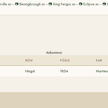
ville xx
📷
Beningbrough xx
📷
King Fergus xx
📷
Eclipse xx
📷
—
—
—
—
Avkommor
KÖN
FÖDD
FAR
Hingst
1854
Martens