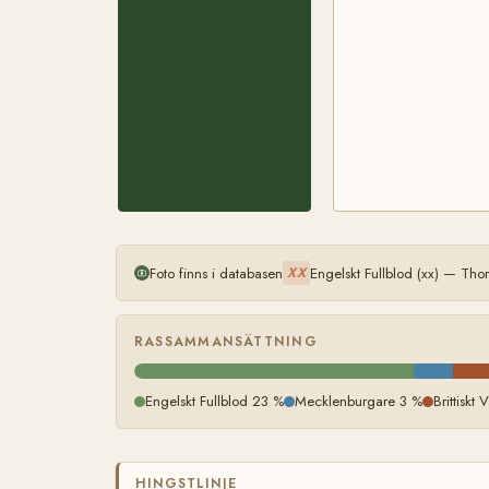
Foto finns i databasen
Engelskt Fullblod (xx) — Th
XX
RASSAMMANSÄTTNING
Engelskt Fullblod 23 %
Mecklenburgare 3 %
Brittiskt
HINGSTLINJE