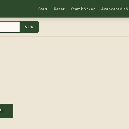
Start
Raser
Stamböcker
Avancerad sö
SÖK
EL