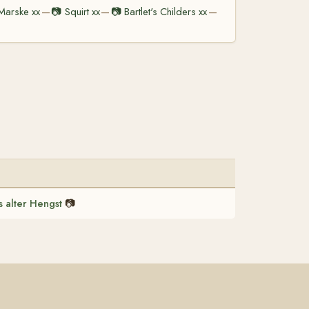
Marske xx
📷
Squirt xx
📷
Bartlet's Childers xx
—
—
—
 alter Hengst
📷