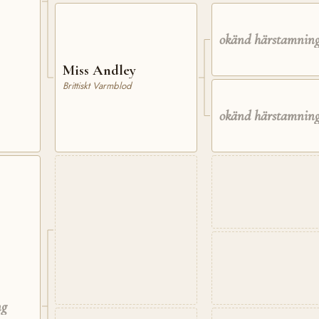
okänd härstamnin
Miss Andley
Brittiskt Varmblod
okänd härstamnin
ng