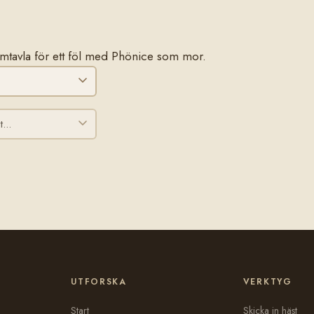
stamtavla för ett föl med Phönice som mor.
UTFORSKA
VERKTYG
Start
Skicka in häst