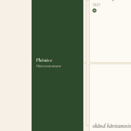
1827
Phönice
Hannoveranare
okänd härstamni