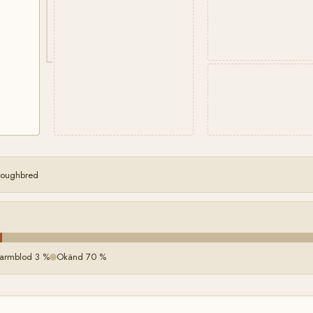
oroughbred
 Varmblod 3 %
Okänd 70 %