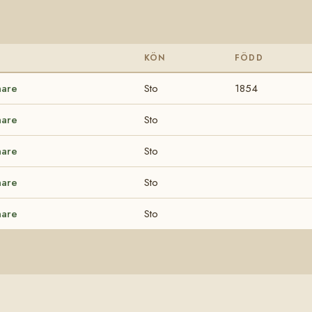
KÖN
FÖDD
nare
Sto
1854
nare
Sto
nare
Sto
nare
Sto
nare
Sto