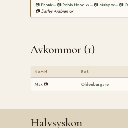
📷
Phönix
📷
Robin Hood xx
📷
Muley xx
📷
Or
—
—
—
📷
Darley Arabian ox
Avkommor (1)
NAMN
RAS
Max
📷
Oldenburgare
Halvsyskon