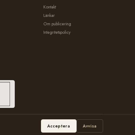
Kontakt
Länkar
Om publicering
Integritetspolicy
Hosting:
Bobbe Consulting
Acceptera
Avvisa