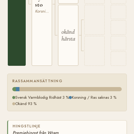
sto
Korsning / Ras saknas
okänd
härstamning
RASSAMMANSÄTTNING
Svensk Varmblodig Ridhäst 3 %
Korsning / Ras saknas 3 %
Okänd 93 %
HINGSTLINJE
Premiehingst från Wram