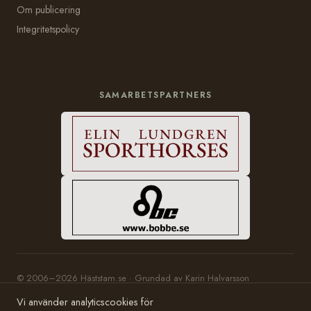
Om publicering
Integritetspolicy
SAMARBETSPARTNERS
© 2006–2026 Häststam.se · Grundad av Karin Halvarsson
Hosting:
Bobbe Consulting
Vi använder analyticscookies för