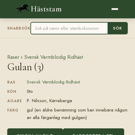
Häststam
SÖK
SNABBSÖK
Raser
›
Svensk Varmblodig Ridhäst
Gulan (3)
Svensk Varmblodig Ridhäst
RAS
Sto
KÖN
P. Nilsson, Kärreberga
ÄGARE
gul (en äldre benämning som kan innebära någon
FÄRG
av alla färganlag med gulgen)