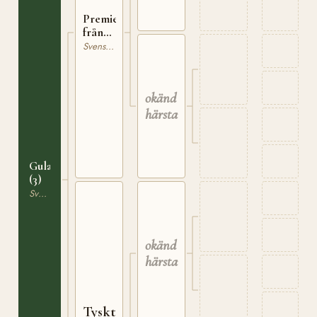
Premiehingst
från
Wram
Svensk Varmblodig Ridhäst
okänd
härstamning
Gulan
(3)
Svensk Varmblodig Ridhäst
okänd
härstamning
Tyskt