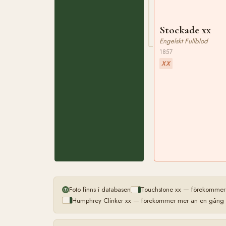
Stockade xx
Engelskt Fullblod
1857
XX
Foto finns i databasen
Touchstone xx — förekommer 
Humphrey Clinker xx — förekommer mer än en gång (l