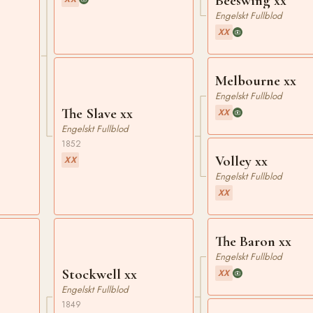
Beeswing xx
Engelskt Fullblod
x
XX
Melbourne xx
Engelskt Fullblod
The Slave xx
XX
Engelskt Fullblod
1852
Volley xx
XX
Engelskt Fullblod
XX
The Baron xx
Engelskt Fullblod
Stockwell xx
XX
Engelskt Fullblod
1849