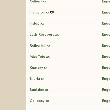
Gilbert xx
Enge
Hampton xx
📷
Enge
Instep xx
Enge
Lady Rosebery xx
Enge
Rotherhill xx
Enge
Miss Toto xx
Enge
Knavery xx
Enge
Siluria xx
Enge
Buckden xx
Enge
Celibacy xx
Enge