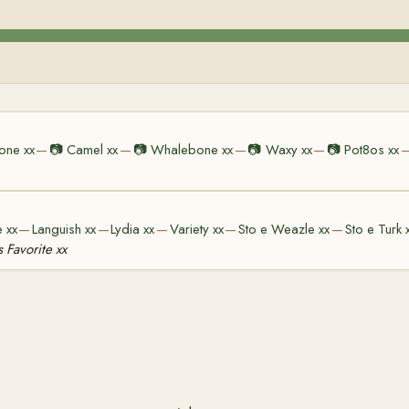
one xx
📷
Camel xx
📷
Whalebone xx
📷
Waxy xx
📷
Pot8os xx
—
—
—
—
 xx
Languish xx
Lydia xx
Variety xx
Sto e Weazle xx
Sto e Turk 
—
—
—
—
—
 Favorite xx