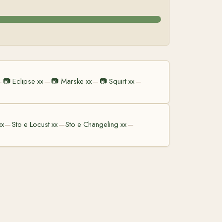
📷
Eclipse xx
📷
Marske xx
📷
Squirt xx
—
—
—
—
xx
Sto e Locust xx
Sto e Changeling xx
—
—
—