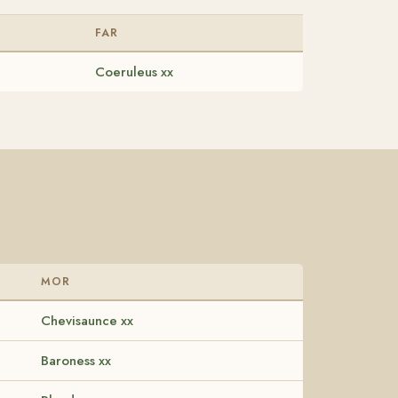
D
FAR
Coeruleus xx
MOR
Chevisaunce xx
Baroness xx