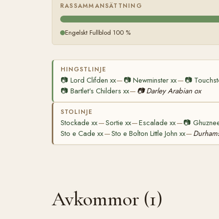
RASSAMMANSÄTTNING
Engelskt Fullblod 100 %
HINGSTLINJE
📷
Lord Clifden xx
📷
Newminster xx
📷
Touchst
—
—
📷
Bartlet's Childers xx
📷
Darley Arabian ox
—
STOLINJE
Stockade xx
Sortie xx
Escalade xx
📷
Ghuznee
—
—
—
Sto e Cade xx
Sto e Bolton Little John xx
Durhams
—
—
Avkommor (1)