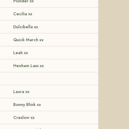
Plunder xx
Cecilia xx
Dulcibella xx
Quick March xx
Leah xx
Henham Lass xx
Laura xx
Bonny Blink xx
Creslow xx