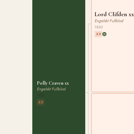
Lord Clifden x
Engelskt Fullblod
1860
XX
Polly Craven xx
Engelskt Fullblod
1874
XX