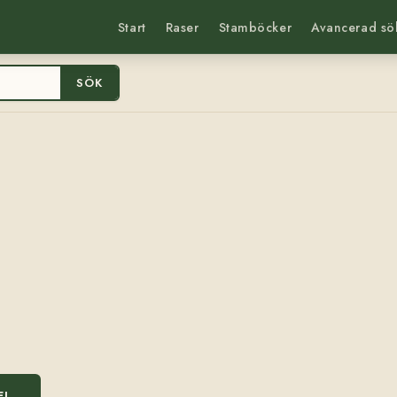
Start
Raser
Stamböcker
Avancerad sö
SÖK
EL