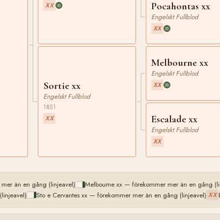
Pocahontas xx
XX
Engelskt Fullblod
XX
Melbourne xx
Engelskt Fullblod
Sortie xx
XX
Engelskt Fullblod
1851
Escalade xx
XX
Engelskt Fullblod
XX
mer än en gång (linjeavel)
Melbourne xx — förekommer mer än en gång (li
injeavel)
Sto e Cervantes xx — förekommer mer än en gång (linjeavel)
XX