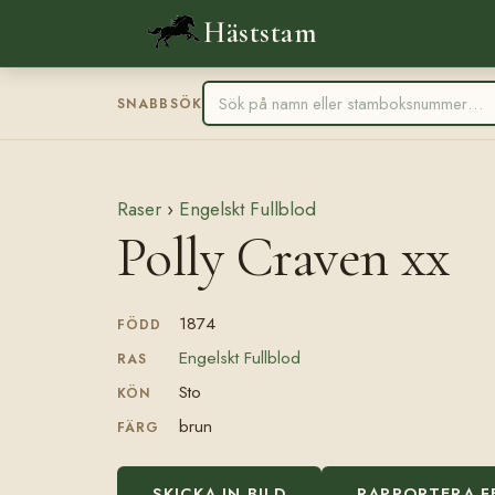
Häststam
SNABBSÖK
Raser
›
Engelskt Fullblod
Polly Craven xx
1874
FÖDD
Engelskt Fullblod
RAS
Sto
KÖN
brun
FÄRG
SKICKA IN BILD
RAPPORTERA F