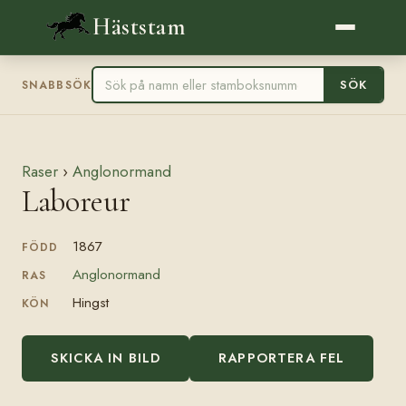
Häststam
SÖK
SNABBSÖK
Raser
›
Anglonormand
Laboreur
1867
FÖDD
Anglonormand
RAS
Hingst
KÖN
SKICKA IN BILD
RAPPORTERA FEL