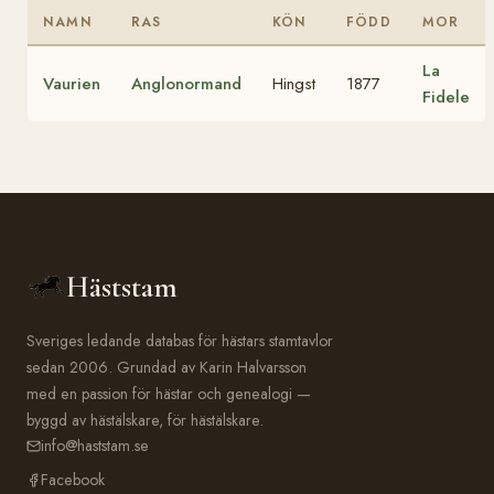
NAMN
RAS
KÖN
FÖDD
MOR
La
Vaurien
Anglonormand
Hingst
1877
Fidele
Häststam
Sveriges ledande databas för hästars stamtavlor
sedan 2006. Grundad av Karin Halvarsson
med en passion för hästar och genealogi —
byggd av hästälskare, för hästälskare.
info@haststam.se
Facebook