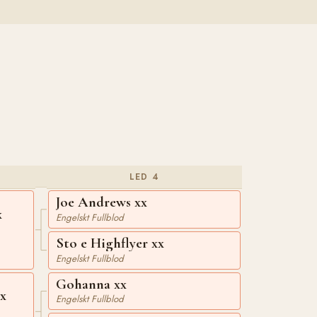
LED 4
Joe Andrews xx
x
Engelskt Fullblod
Sto e Highflyer xx
Engelskt Fullblod
Gohanna xx
x
Engelskt Fullblod