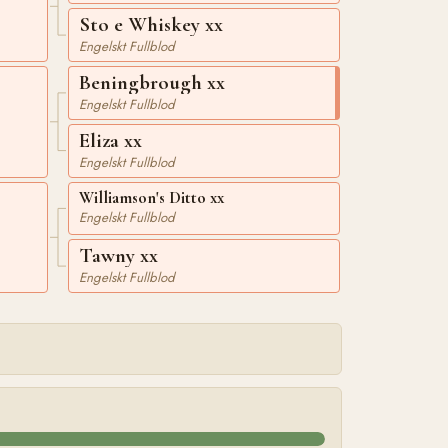
Sto e Whiskey xx
Engelskt Fullblod
Beningbrough xx
Engelskt Fullblod
Eliza xx
Engelskt Fullblod
Williamson's Ditto xx
Engelskt Fullblod
Tawny xx
Engelskt Fullblod