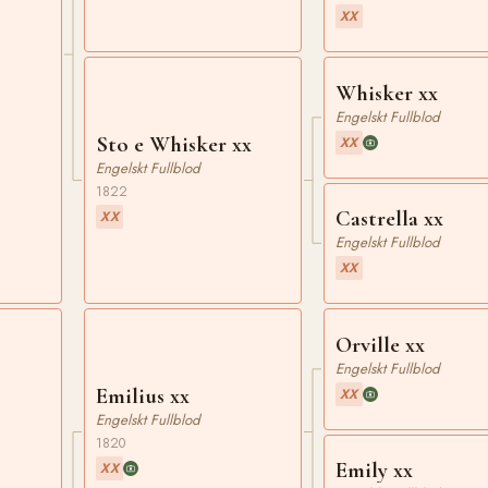
XX
Whisker xx
Engelskt Fullblod
Sto e Whisker xx
XX
Engelskt Fullblod
1822
Castrella xx
XX
Engelskt Fullblod
XX
Orville xx
Engelskt Fullblod
Emilius xx
XX
Engelskt Fullblod
1820
Emily xx
XX