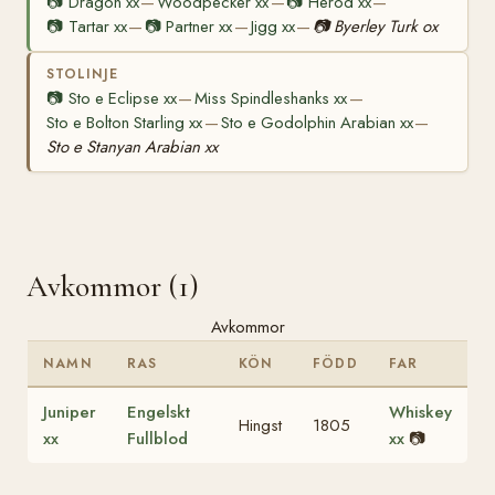
📷
Dragon xx
Woodpecker xx
📷
Herod xx
—
—
—
📷
Tartar xx
📷
Partner xx
Jigg xx
📷
Byerley Turk ox
—
—
—
STOLINJE
📷
Sto e Eclipse xx
Miss Spindleshanks xx
—
—
Sto e Bolton Starling xx
Sto e Godolphin Arabian xx
—
—
Sto e Stanyan Arabian xx
Avkommor (1)
Avkommor
NAMN
RAS
KÖN
FÖDD
FAR
Juniper
Engelskt
Whiskey
Hingst
1805
xx
Fullblod
xx
📷