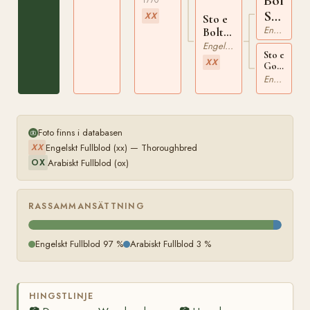
Bolton
Starlin
XX
Sto e
xx
Engelskt Fullblod
Bolton
Starling
Engelskt Fullblod
Sto e
xx
XX
Godolphin
Arabian
Engelskt Fullblod
xx
Foto finns i databasen
Engelskt Fullblod (xx) — Thoroughbred
XX
Arabiskt Fullblod (ox)
OX
RASSAMMANSÄTTNING
Engelskt Fullblod 97 %
Arabiskt Fullblod 3 %
HINGSTLINJE