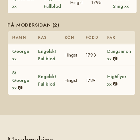
Hingst
1795
xx
Fullblod
Sting xx
PÅ MODERSIDAN (2)
NAMN
RAS
KÖN
FÖDD
FAR
George
Engelskt
Dungannon
Hingst
1793
xx
Fullblod
xx
📷
St
Engelskt
Highflyer
George
Hingst
1789
Fullblod
xx
📷
xx
📷
Matchmaking