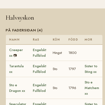
Halvsyskon
PÅ FADERSIDAN (4)
NAMN
RAS
KÖN
FÖDD
MOR
Creeper
Engelskt
Hingst
1800
xx
📷
Fullblod
Tarantula
Engelskt
Sister to
Sto
1797
xx
Fullblod
Sting xx
Sto e
Sto e
Engelskt
Sto
1796
Matchem
Dragon xx
Fullblod
xx
Speculator
Engelskt
Sister to