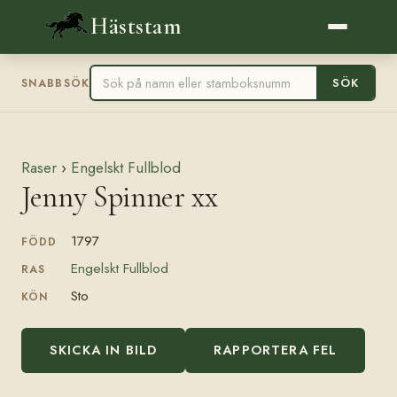
Häststam
SÖK
SNABBSÖK
Raser
›
Engelskt Fullblod
Jenny Spinner xx
1797
FÖDD
Engelskt Fullblod
RAS
Sto
KÖN
SKICKA IN BILD
RAPPORTERA FEL