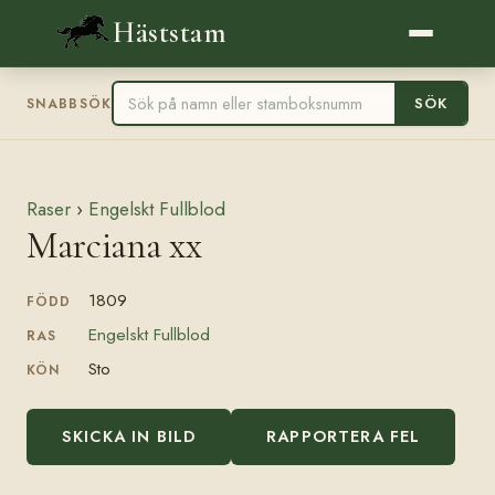
Häststam
SÖK
SNABBSÖK
Raser
›
Engelskt Fullblod
Marciana xx
1809
FÖDD
Engelskt Fullblod
RAS
Sto
KÖN
SKICKA IN BILD
RAPPORTERA FEL