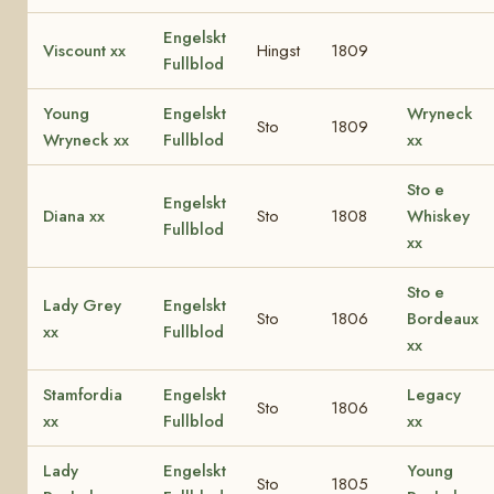
Engelskt
Viscount xx
Hingst
1809
Fullblod
Young
Engelskt
Wryneck
Sto
1809
Wryneck xx
Fullblod
xx
Sto e
Engelskt
Diana xx
Sto
1808
Whiskey
Fullblod
xx
Sto e
Lady Grey
Engelskt
Sto
1806
Bordeaux
xx
Fullblod
xx
Stamfordia
Engelskt
Legacy
Sto
1806
xx
Fullblod
xx
Lady
Engelskt
Young
Sto
1805