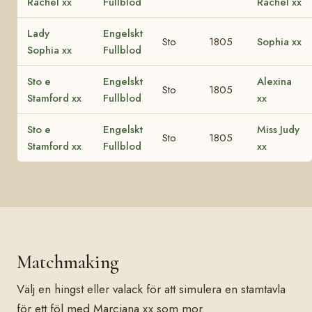
Rachel xx
Fullblod
Rachel xx
Lady
Engelskt
Sto
1805
Sophia xx
Sophia xx
Fullblod
Sto e
Engelskt
Alexina
Sto
1805
Stamford xx
Fullblod
xx
Sto e
Engelskt
Miss Judy
Sto
1805
Stamford xx
Fullblod
xx
Matchmaking
Välj en hingst eller valack för att simulera en stamtavla
för ett föl med Marciana xx som mor.