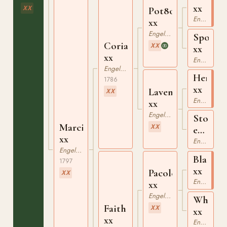
xx
XX
Pot8os
Engelskt Fullblod
xx
Engelskt Fullblod
Sportsm
Coriander
XX
xx
xx
Engelskt Fullblod
Engelskt Fullblod
Herod
1786
xx
Lavender
XX
Engelskt Fullblod
xx
Engelskt Fullblod
Sto
Marcia
XX
e
xx
Snap
Engelskt Fullblod
Engelskt Fullblod
xx
Blank
1797
xx
Pacolet
XX
Engelskt Fullblod
xx
Engelskt Fullblod
Whiten
Faith
XX
xx
xx
Engelskt Fullblod