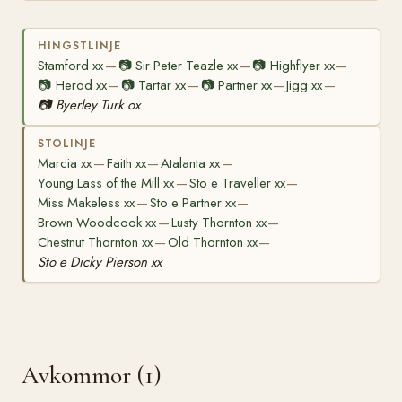
HINGSTLINJE
Stamford xx
📷
Sir Peter Teazle xx
📷
Highflyer xx
—
—
—
📷
Herod xx
📷
Tartar xx
📷
Partner xx
Jigg xx
—
—
—
—
📷
Byerley Turk ox
STOLINJE
Marcia xx
Faith xx
Atalanta xx
—
—
—
Young Lass of the Mill xx
Sto e Traveller xx
—
—
Miss Makeless xx
Sto e Partner xx
—
—
Brown Woodcook xx
Lusty Thornton xx
—
—
Chestnut Thornton xx
Old Thornton xx
—
—
Sto e Dicky Pierson xx
Avkommor (1)