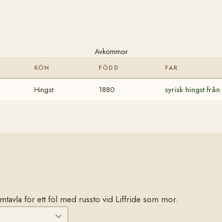
Avkommor
KÖN
FÖDD
FAR
Hingst
1880
syrisk hingst frå
tamtavla för ett föl med russto vid Liffride som mor.