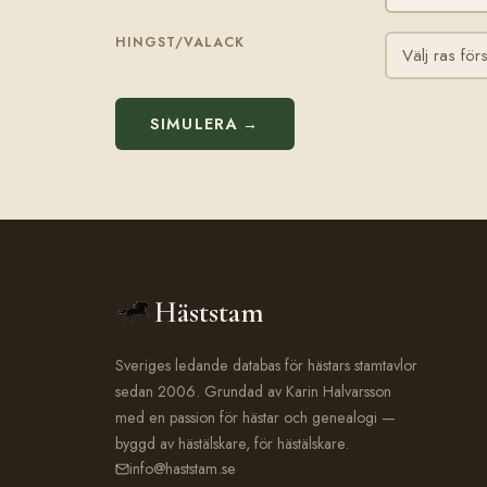
HINGST/VALACK
SIMULERA →
Häststam
Sveriges ledande databas för hästars stamtavlor
sedan 2006. Grundad av Karin Halvarsson
med en passion för hästar och genealogi —
byggd av hästälskare, för hästälskare.
info@haststam.se