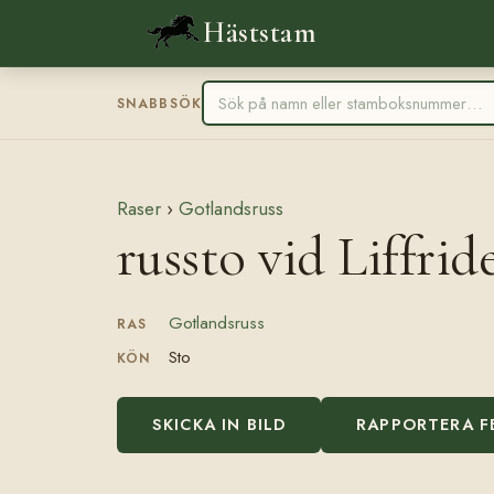
Häststam
SNABBSÖK
Raser
›
Gotlandsruss
russto vid Liffrid
Gotlandsruss
RAS
Sto
KÖN
SKICKA IN BILD
RAPPORTERA F