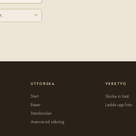
UTFORSKA
VERKTYG
Start
Skicka in häst
Raser
Ladda upp foto
Stamböcker
Avancerad sökning