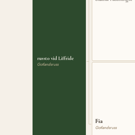
russto vid Liffride
Gotlandsruss
Fia
Gotlandsruss