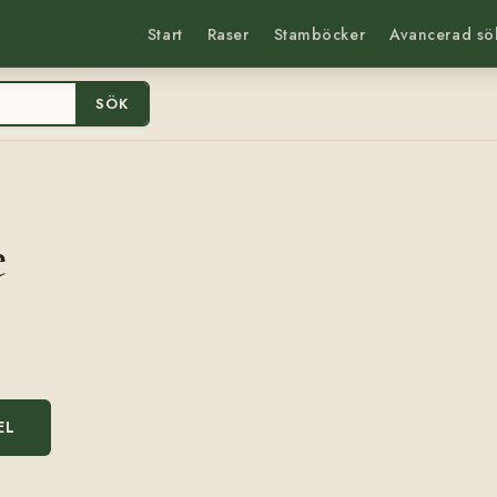
Start
Raser
Stamböcker
Avancerad sö
SÖK
e
EL