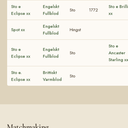
Sto e
Engelskt
Sto e Brill
Sto
1772
Eclipse xx
Fullblod
xx
Engelskt
Spot xx
Hingst
Fullblod
Sto e
Sto e
Engelskt
Sto
Ancaster
Eclipse xx
Fullblod
Starling x
Sto e.
Brittiskt
Sto
Eclipse xx
Varmblod
Matchmaking