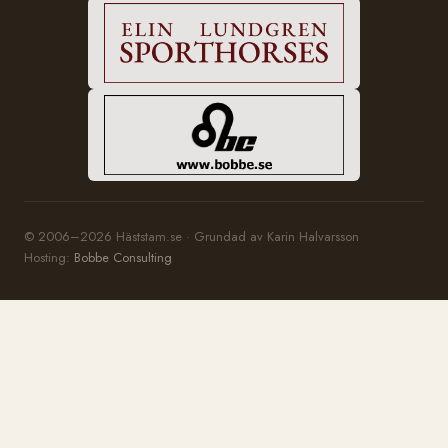
© 2006–2026 Häststam.se · Grundad av Karin Halvarsson
Hosting:
Bobbe Consulting