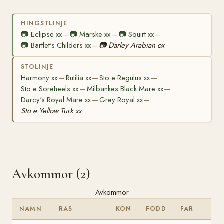
HINGSTLINJE
📷
Eclipse xx
📷
Marske xx
📷
Squirt xx
—
—
—
📷
Bartlet's Childers xx
📷
Darley Arabian ox
—
STOLINJE
Harmony xx
Rutilia xx
Sto e Regulus xx
—
—
—
Sto e Soreheels xx
Milbankes Black Mare xx
—
—
Darcy's Royal Mare xx
Grey Royal xx
—
—
Sto e Yellow Turk xx
Avkommor (2)
Avkommor
NAMN
RAS
KÖN
FÖDD
FAR