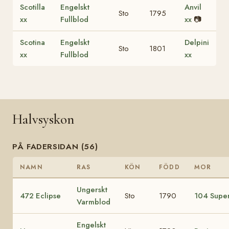
Scotilla
Engelskt
Anvil
Sto
1795
xx
Fullblod
xx
📷
Scotina
Engelskt
Delpini
Sto
1801
xx
Fullblod
xx
Halvsyskon
PÅ FADERSIDAN (56)
NAMN
RAS
KÖN
FÖDD
MOR
Ungerskt
472 Eclipse
Sto
1790
104 Supe
Varmblod
Engelskt