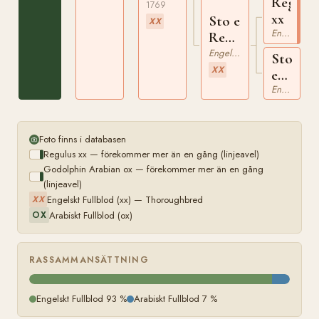
Regulu
1769
xx
Sto e
XX
Engelskt Fullblod
Regulus
xx
Engelskt Fullblod
Sto
XX
e
Sorehee
Engelskt Fullblod
xx
Foto finns i databasen
Regulus xx — förekommer mer än en gång (linjeavel)
Godolphin Arabian ox — förekommer mer än en gång
(linjeavel)
Engelskt Fullblod (xx) — Thoroughbred
XX
Arabiskt Fullblod (ox)
OX
RASSAMMANSÄTTNING
Engelskt Fullblod 93 %
Arabiskt Fullblod 7 %