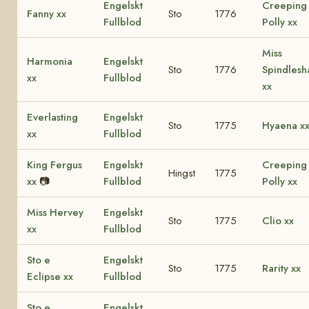
Engelskt
Creeping
Fanny xx
Sto
1776
Fullblod
Polly xx
Miss
Harmonia
Engelskt
Sto
1776
Spindlesh
xx
Fullblod
xx
Everlasting
Engelskt
Sto
1775
Hyaena x
xx
Fullblod
King Fergus
Engelskt
Creeping
Hingst
1775
xx
📷
Fullblod
Polly xx
Miss Hervey
Engelskt
Sto
1775
Clio xx
xx
Fullblod
Sto e
Engelskt
Sto
1775
Rarity xx
Eclipse xx
Fullblod
Sto e
Engelskt