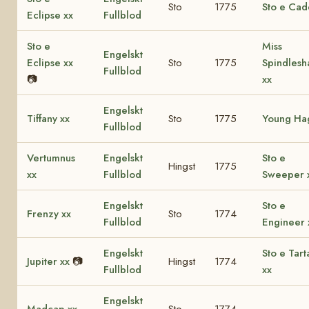
Sto
1775
Sto e Cad
Eclipse xx
Fullblod
Sto e
Miss
Engelskt
Eclipse xx
Sto
1775
Spindlesh
Fullblod
📷
xx
Engelskt
Tiffany xx
Sto
1775
Young Ha
Fullblod
Vertumnus
Engelskt
Sto e
Hingst
1775
xx
Fullblod
Sweeper 
Engelskt
Sto e
Frenzy xx
Sto
1774
Fullblod
Engineer 
Engelskt
Sto e Tart
Jupiter xx
📷
Hingst
1774
Fullblod
xx
Engelskt
Madcap xx
Sto
1774