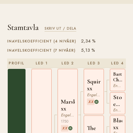
Stamtavla
SKRIV UT / DELA
2,34 %
INAVELSKOEFFICIENT (4 NIVÅER)
5,13 %
INAVELSKOEFFICIENT (7 NIVÅER)
PROFIL
LED 1
LED 2
LED 3
LED 4
Bartlet's
Childers
Squirt
xx
Engelskt Fullblod
xx
Engelskt Fullblod
Sto
Marske
XX
e
xx
Snake
Engelskt Fullblod
Engelskt Fullblod
xx
Blackle
1750
xx
The
XX