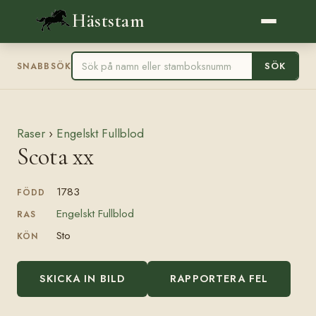
Häststam
SÖK
SNABBSÖK
Raser
›
Engelskt Fullblod
Scota xx
1783
FÖDD
Engelskt Fullblod
RAS
Sto
KÖN
SKICKA IN BILD
RAPPORTERA FEL