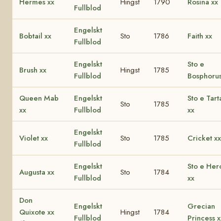
Hermes xx
Hingst
1790
Rosina xx
Fullblod
Engelskt
Bobtail xx
Sto
1786
Faith xx
Fullblod
Engelskt
Sto e
Brush xx
Hingst
1785
Fullblod
Bosphorus
Queen Mab
Engelskt
Sto e Tart
Sto
1785
xx
Fullblod
xx
Engelskt
Violet xx
Sto
1785
Cricket xx
Fullblod
Engelskt
Sto e Her
Augusta xx
Sto
1784
Fullblod
xx
Don
Engelskt
Grecian
Quixote xx
Hingst
1784
Fullblod
Princess x