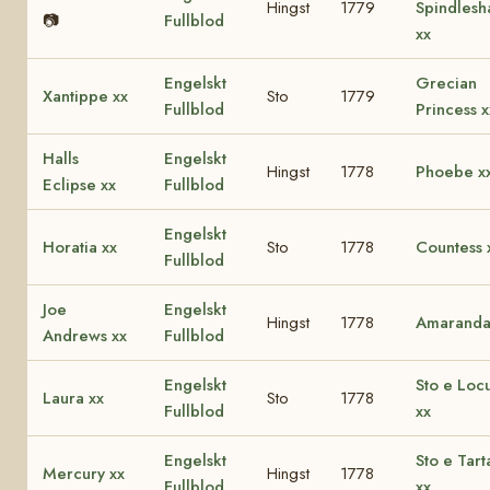
Hingst
1779
Spindlesh
📷
Fullblod
xx
Engelskt
Grecian
Xantippe xx
Sto
1779
Fullblod
Princess x
Halls
Engelskt
Hingst
1778
Phoebe x
Eclipse xx
Fullblod
Engelskt
Horatia xx
Sto
1778
Countess 
Fullblod
Joe
Engelskt
Hingst
1778
Amaranda
Andrews xx
Fullblod
Engelskt
Sto e Locu
Laura xx
Sto
1778
Fullblod
xx
Engelskt
Sto e Tart
Mercury xx
Hingst
1778
Fullblod
xx