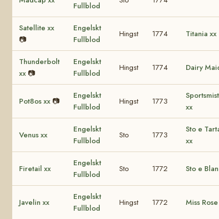
Fullblod
Satellite xx
Engelskt
Hingst
1774
Titania xx
📷
Fullblod
Thunderbolt
Engelskt
Hingst
1774
Dairy Mai
xx
📷
Fullblod
Engelskt
Sportsmist
Pot8os xx
📷
Hingst
1773
Fullblod
xx
Engelskt
Sto e Tart
Venus xx
Sto
1773
Fullblod
xx
Engelskt
Firetail xx
Sto
1772
Sto e Blan
Fullblod
Engelskt
Javelin xx
Hingst
1772
Miss Rose
Fullblod