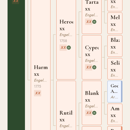
xx
XX
Tartar
Engelskt Fullblod
xx
Engelskt Fullblod
Meloria
Herod
XX
xx
xx
Engelskt Fullblod
Engelskt Fullblod
Blaze
1758
xx
Cypron
XX
Engelskt Fullblod
xx
Engelskt Fullblod
Selima
Harmony
XX
xx
xx
Engelskt Fullblod
Engelskt Fullblod
Godolphi
1775
Arabian
Blank
XX
ox
Arabiskt Fullblod
xx
Engelskt Fullblod
Amoret
Rutilia
XX
xx
xx
Engelskt Fullblod
Engelskt Fullblod