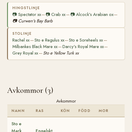
HINGSTLINJE
📷
Spectator xx
📷
Crab xx
📷
Alcock's Arabian ox
—
—
—
📷
Curwen's Bay Barb
STOLINJE
Rachel xx
Sto e Regulus xx
Sto e Soreheels xx
—
—
—
Milbankes Black Mare xx
Darcy's Royal Mare xx
—
—
Grey Royal xx
Sto e Yellow Turk xx
—
Avkommor (3)
Avkommor
NAMN
RAS
KÖN
FÖDD
MOR
Sto e
Mark
Engelskt