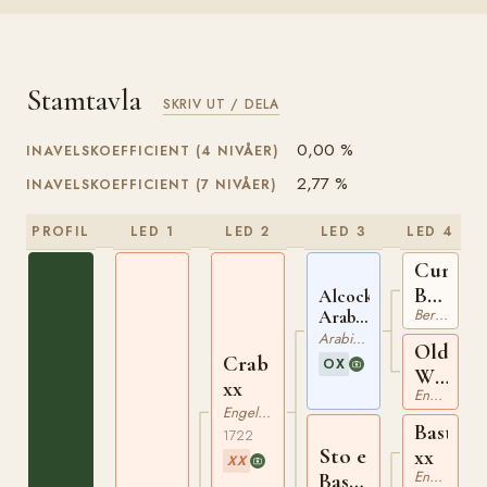
Stamtavla
SKRIV UT / DELA
0,00 %
INAVELSKOEFFICIENT (4 NIVÅER)
2,77 %
INAVELSKOEFFICIENT (7 NIVÅER)
PROFIL
LED 1
LED 2
LED 3
LED 4
Curwen'
Bay
Alcock's
Berberhäst
Arabian
Barb
ox
Arabiskt Fullblod
Old
Crab
OX
Wen
xx
Engelskt Fullblod
Mare
Engelskt Fullblod
xx
Basto
1722
Sto e
xx
XX
Engelskt Fullblod
Basto