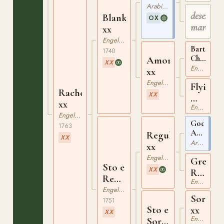
ox
Arabiskt Fullblod
desert
Blank
OX
mare
xx
Engelskt Fullblod
Bartlet's
1740
Childers
Amorett
XX
xx
Engelskt Fullblod
xx
Engelskt Fullblod
Flying
Rachel
XX
Whigg
xx
Engelskt Fullblod
xx
Engelskt Fullblod
Godolphi
1763
Arabian
Regulus
XX
ox
Arabiskt Fullblod
xx
Engelskt Fullblod
Grey
Sto e
XX
Robins
Regulus
Engelskt Fullblod
xx
xx
Engelskt Fullblod
Sorehee
1751
Sto e
xx
XX
Engelskt Fullblod
Soreheels