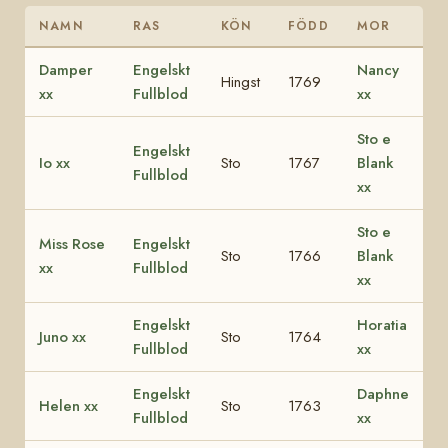
NAMN
RAS
KÖN
FÖDD
MOR
Damper
Engelskt
Nancy
Hingst
1769
xx
Fullblod
xx
Sto e
Engelskt
Io xx
Sto
1767
Blank
Fullblod
xx
Sto e
Miss Rose
Engelskt
Sto
1766
Blank
xx
Fullblod
xx
Engelskt
Horatia
Juno xx
Sto
1764
Fullblod
xx
Engelskt
Daphne
Helen xx
Sto
1763
Fullblod
xx