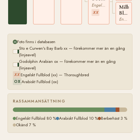
xx
Engelskt Fullblod
Milbanke
XX
Black
Mare
Engelskt Fullblod
xx
Foto finns i databasen
Sto e Curwen's Bay Barb xx — förekommer mer än en gång
(linjeavel)
Godolphin Arabian ox — förekommer mer än en gång
(linjeavel)
Engelskt Fullblod (xx) — Thoroughbred
XX
Arabiskt Fullblod (ox)
OX
RASSAMMANSÄTTNING
Engelskt Fullblod 80 %
Arabiskt Fullblod 10 %
Berberhäst 3 %
Okänd 7 %