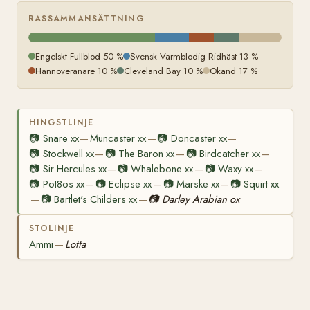
RASSAMMANSÄTTNING
Engelskt Fullblod 50 %
Svensk Varmblodig Ridhäst 13 %
Hannoveranare 10 %
Cleveland Bay 10 %
Okänd 17 %
HINGSTLINJE
📷
Snare xx
Muncaster xx
📷
Doncaster xx
—
—
—
📷
Stockwell xx
📷
The Baron xx
📷
Birdcatcher xx
—
—
—
📷
Sir Hercules xx
📷
Whalebone xx
📷
Waxy xx
—
—
—
📷
Pot8os xx
📷
Eclipse xx
📷
Marske xx
📷
Squirt xx
—
—
—
📷
Bartlet's Childers xx
📷
Darley Arabian ox
—
—
STOLINJE
Ammi
Lotta
—