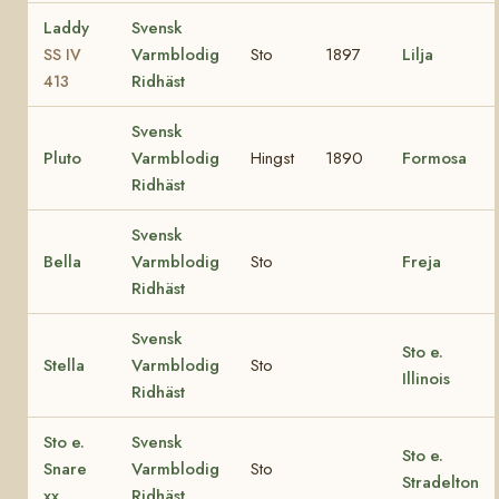
Laddy
Svensk
Varmblodig
Sto
1897
Lilja
SS IV
Ridhäst
413
Svensk
Pluto
Varmblodig
Hingst
1890
Formosa
Ridhäst
Svensk
Bella
Varmblodig
Sto
Freja
Ridhäst
Svensk
Sto e.
Stella
Varmblodig
Sto
Illinois
Ridhäst
Sto e.
Svensk
Sto e.
Snare
Varmblodig
Sto
Stradelton
xx
Ridhäst