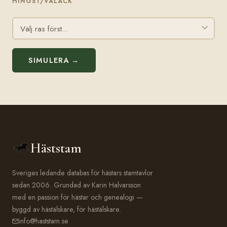
HINGST/VALACK
SIMULERA →
Häststam
Sveriges ledande databas för hästars stamtavlor
sedan 2006. Grundad av Karin Halvarsson
med en passion för hästar och genealogi —
byggd av hästälskare, för hästälskare.
info@haststam.se