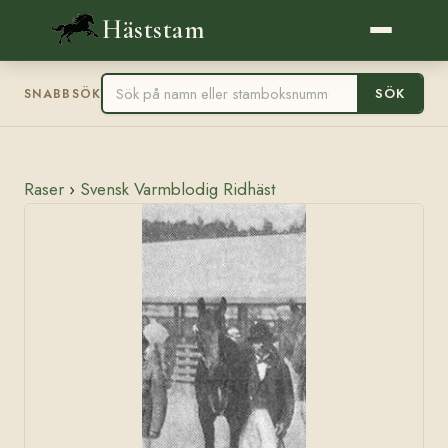
Häststam
SÖK
SNABBSÖK
Raser
›
Svensk Varmblodig Ridhäst