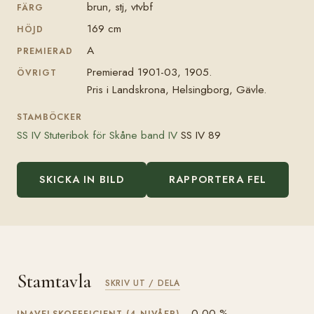
brun, stj, vtvbf
FÄRG
169 cm
HÖJD
A
PREMIERAD
Premierad 1901-03, 1905.
ÖVRIGT
Pris i Landskrona, Helsingborg, Gävle.
STAMBÖCKER
SS IV Stuteribok för Skåne band IV
SS IV 89
SKICKA IN BILD
RAPPORTERA FEL
Stamtavla
SKRIV UT / DELA
0,00 %
INAVELSKOEFFICIENT (4 NIVÅER)