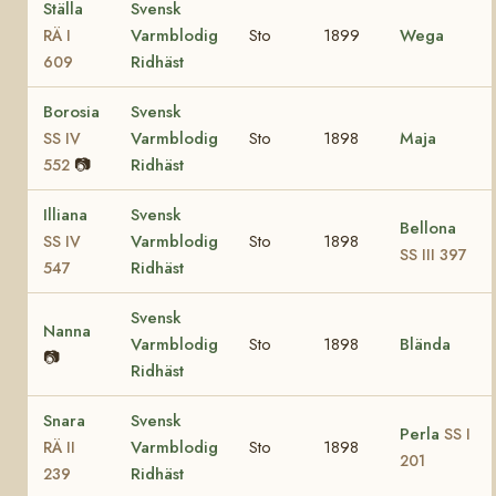
Ställa
Svensk
Varmblodig
Sto
1899
Wega
RÄ I
Ridhäst
609
Borosia
Svensk
Varmblodig
Sto
1898
Maja
SS IV
📷
Ridhäst
552
Illiana
Svensk
Bellona
Varmblodig
Sto
1898
SS IV
SS III 397
Ridhäst
547
Svensk
Nanna
Varmblodig
Sto
1898
Blända
📷
Ridhäst
Snara
Svensk
Perla
SS I
Varmblodig
Sto
1898
RÄ II
201
Ridhäst
239