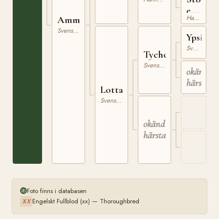
e.
Hannoveranare
Ammi
Columb
Svensk Varmblodig Ridhäst
xx
Ypsilant
Svensk Varmblodig Ridhäst
Tycho
Svensk Varmblodig Ridhäst
okänd
härstam
Lotta
Svensk Varmblodig Ridhäst
okänd
härstamning
Foto finns i databasen
Engelskt Fullblod (xx) — Thoroughbred
XX