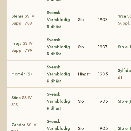
Svensk
Stenia
Yrsa
SS IV
S
Varmblodig
Sto
1908
Suppl. 789
Suppl.
Ridhäst
Svensk
Freja
SS IV
Varmblodig
Sto
1907
Sto e.
Suppl. 799
Ridhäst
Svensk
Sylfid
Homér (2)
Varmblodig
Hingst
1905
61
Ridhäst
Svensk
Stina
SS IV
Varmblodig
Sto
1905
Sto e. 
313
Ridhäst
Svensk
Zandra
SS IV
Varmblodig
Sto
1905
Sto e.