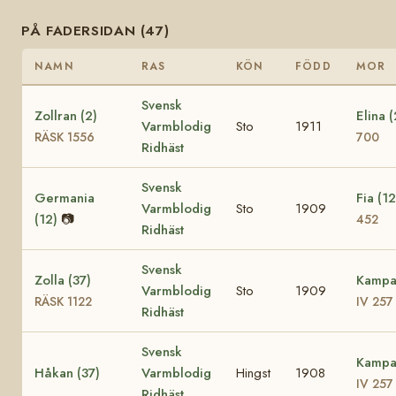
PÅ FADERSIDAN (47)
NAMN
RAS
KÖN
FÖDD
MOR
Svensk
Zollran (2)
Elina 
Varmblodig
Sto
1911
RÄSK 1556
700
Ridhäst
Svensk
Germania
Fia (1
Varmblodig
Sto
1909
(12)
📷
452
Ridhäst
Svensk
Zolla (37)
Kampa
Varmblodig
Sto
1909
RÄSK 1122
IV 257
Ridhäst
Svensk
Kampa
Håkan (37)
Varmblodig
Hingst
1908
IV 257
Ridhäst