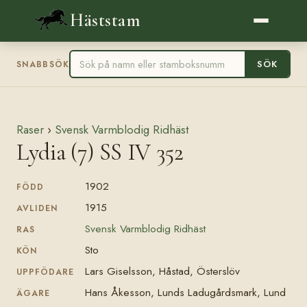
Häststam
SÖK
SNABBSÖK
Raser
›
Svensk Varmblodig Ridhäst
Lydia (7) SS IV 352
1902
FÖDD
1915
AVLIDEN
Svensk Varmblodig Ridhäst
RAS
Sto
KÖN
Lars Giselsson, Håstad, Österslöv
UPPFÖDARE
Hans Åkesson, Lunds Ladugårdsmark, Lund
ÄGARE