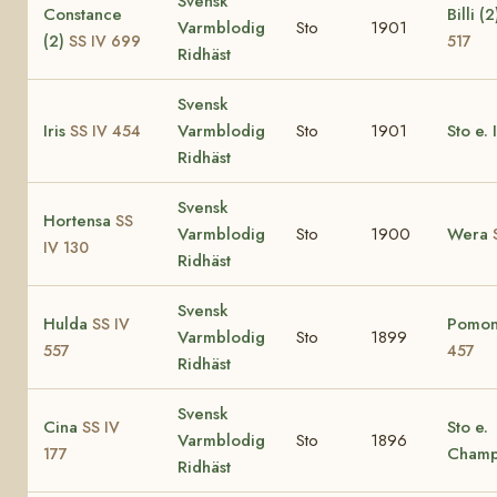
Svensk
Constance
Billi (
Varmblodig
Sto
1901
(2)
SS IV 699
517
Ridhäst
Svensk
Iris
Varmblodig
Sto
1901
Sto e.
SS IV 454
Ridhäst
Svensk
Hortensa
SS
Varmblodig
Sto
1900
Wera
IV 130
Ridhäst
Svensk
Hulda
Pomo
SS IV
Varmblodig
Sto
1899
557
457
Ridhäst
Svensk
Cina
Sto e.
SS IV
Varmblodig
Sto
1896
Champ
177
Ridhäst