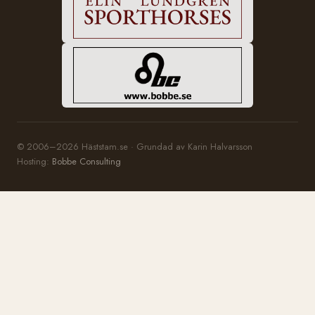
© 2006–2026 Häststam.se · Grundad av Karin Halvarsson
Hosting:
Bobbe Consulting