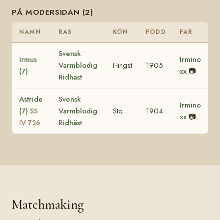
PÅ MODERSIDAN (2)
NAMN
RAS
KÖN
FÖDD
FAR
Svensk
Irmus
Irmino
Varmblodig
Hingst
1905
(7)
xx
📷
Ridhäst
Astride
Svensk
Irmino
(7)
Varmblodig
Sto
1904
SS
xx
📷
Ridhäst
IV 726
Matchmaking