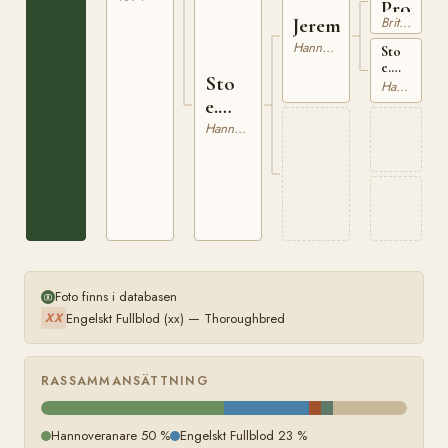
Prophe
Brittiskt Varmblod
Jeremias
Hannoveranare
Sto
e.
Sto
Young
Hannoveranare
Confedera
e.
xx
Jeremias
Hannoveranare
Foto finns i databasen
Engelskt Fullblod (xx) — Thoroughbred
XX
RASSAMMANSÄTTNING
Hannoveranare 50 %
Engelskt Fullblod 23 %