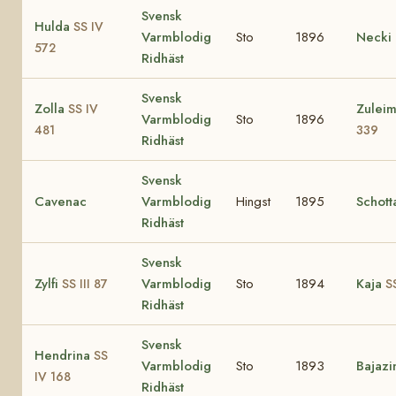
Svensk
Hulda
SS IV
Varmblodig
Sto
1896
Necki
572
Ridhäst
Svensk
Zolla
Zulei
SS IV
Varmblodig
Sto
1896
481
339
Ridhäst
Svensk
Cavenac
Varmblodig
Hingst
1895
Schott
Ridhäst
Svensk
Zylfi
Varmblodig
Sto
1894
Kaja
SS III 87
S
Ridhäst
Svensk
Hendrina
SS
Varmblodig
Sto
1893
Bajazi
IV 168
Ridhäst