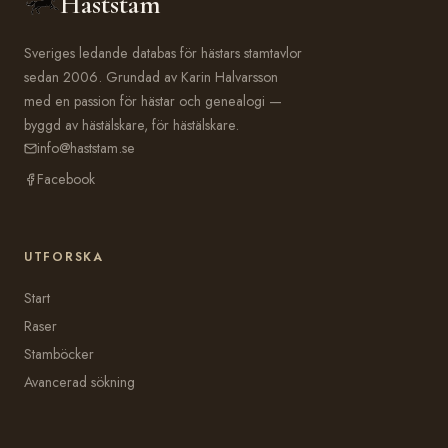
Häststam
Sveriges ledande databas för hästars stamtavlor
sedan 2006. Grundad av Karin Halvarsson
med en passion för hästar och genealogi —
byggd av hästälskare, för hästälskare.
info@haststam.se
Facebook
UTFORSKA
Start
Raser
Stamböcker
Avancerad sökning