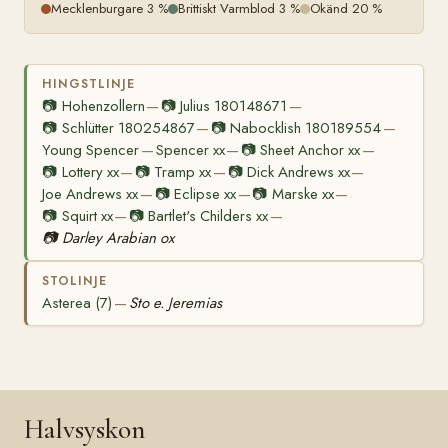
Mecklenburgare 3 %
Brittiskt Varmblod 3 %
Okänd 20 %
HINGSTLINJE
📷
Hohenzollern
📷
Julius 180148671
—
—
📷
Schlütter 180254867
📷
Nabocklish 180189554
—
—
Young Spencer
Spencer xx
📷
Sheet Anchor xx
—
—
—
📷
Lottery xx
📷
Tramp xx
📷
Dick Andrews xx
—
—
—
Joe Andrews xx
📷
Eclipse xx
📷
Marske xx
—
—
—
📷
Squirt xx
📷
Bartlet's Childers xx
—
—
📷
Darley Arabian ox
STOLINJE
Asterea (7)
Sto e. Jeremias
—
Halvsyskon