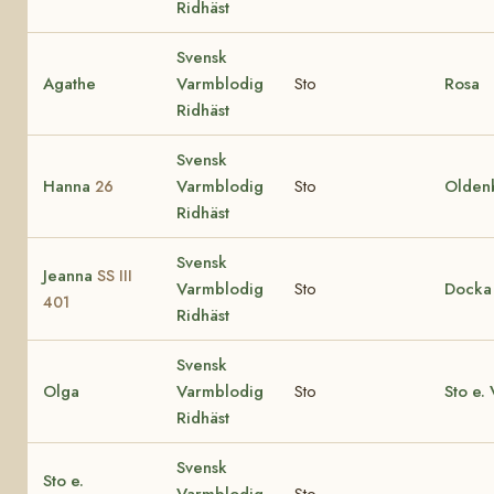
Ridhäst
Svensk
Agathe
Varmblodig
Sto
Rosa
Ridhäst
Svensk
Hanna
Varmblodig
Sto
Olden
26
Ridhäst
Svensk
Jeanna
SS III
Varmblodig
Sto
Docka
401
Ridhäst
Svensk
Olga
Varmblodig
Sto
Sto e.
Ridhäst
Svensk
Sto e.
Varmblodig
Sto