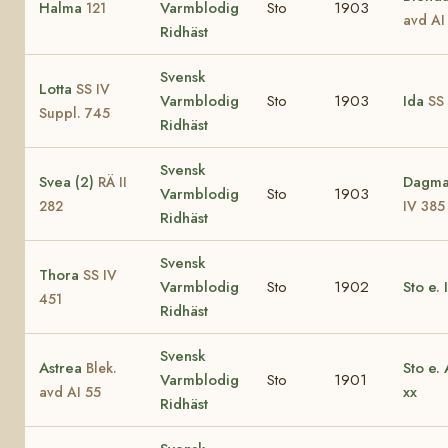
Halma
Varmblodig
Sto
1903
121
avd AI
Ridhäst
Svensk
Lotta
SS IV
Varmblodig
Sto
1903
Ida
SS 
Suppl. 745
Ridhäst
Svensk
Svea (2)
Dagma
RÄ II
Varmblodig
Sto
1903
282
IV 385
Ridhäst
Svensk
Thora
SS IV
Varmblodig
Sto
1902
Sto e.
451
Ridhäst
Svensk
Astrea
Sto e.
Blek.
Varmblodig
Sto
1901
xx
avd AI 55
Ridhäst