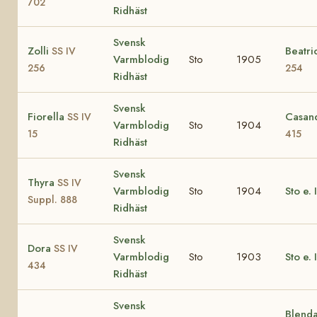
702
Ridhäst
Svensk
Zolli
Beatr
SS IV
Varmblodig
Sto
1905
256
254
Ridhäst
Svensk
Fiorella
Casan
SS IV
Varmblodig
Sto
1904
15
415
Ridhäst
Svensk
Thyra
SS IV
Varmblodig
Sto
1904
Sto e. 
Suppl. 888
Ridhäst
Svensk
Dora
SS IV
Varmblodig
Sto
1903
Sto e. 
434
Ridhäst
Svensk
Blend