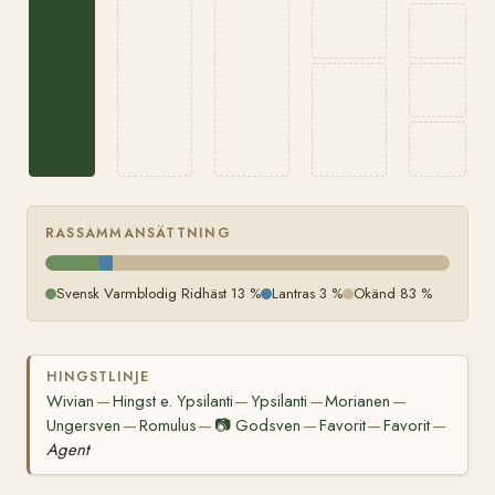
RASSAMMANSÄTTNING
Svensk Varmblodig Ridhäst 13 %
Lantras 3 %
Okänd 83 %
HINGSTLINJE
Wivian
Hingst e. Ypsilanti
Ypsilanti
Morianen
—
—
—
—
Ungersven
Romulus
📷
Godsven
Favorit
Favorit
—
—
—
—
—
Agent