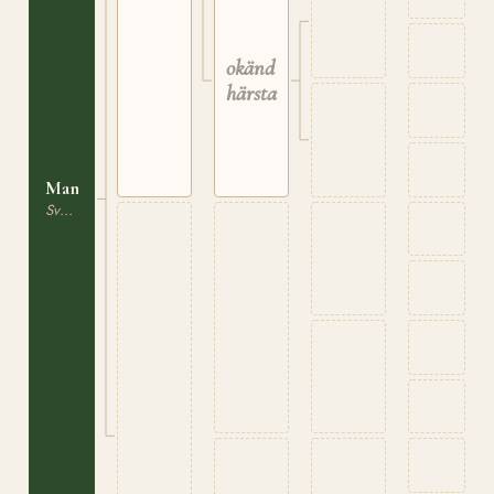
okänd
härstamning
Manda
Svensk Varmblodig Ridhäst