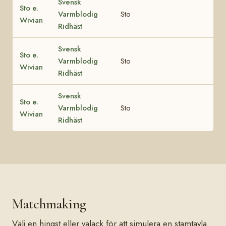
Svensk
Sto e.
Varmblodig
Sto
Wivian
Ridhäst
Svensk
Sto e.
Varmblodig
Sto
Wivian
Ridhäst
Svensk
Sto e.
Varmblodig
Sto
Wivian
Ridhäst
Matchmaking
Välj en hingst eller valack för att simulera en stamtavla