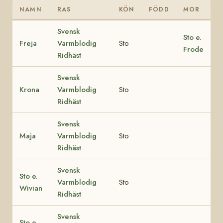
NAMN
RAS
KÖN
FÖDD
MOR
Svensk
Sto e.
Freja
Varmblodig
Sto
Frode
Ridhäst
Svensk
Krona
Varmblodig
Sto
Ridhäst
Svensk
Maja
Varmblodig
Sto
Ridhäst
Svensk
Sto e.
Varmblodig
Sto
Wivian
Ridhäst
Svensk
Sto e.