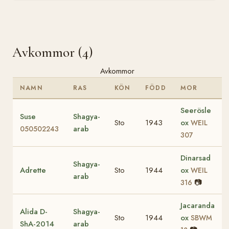
Avkommor (4)
Avkommor
NAMN
RAS
KÖN
FÖDD
MOR
Seerösle
Suse
Shagya-
Sto
1943
ox
WEIL
arab
050502243
307
Dinarsad
Shagya-
Adrette
Sto
1944
ox
WEIL
arab
📷
316
Jacaranda
Alida D-
Shagya-
Sto
1944
ox
SBWM
ShA-2014
arab