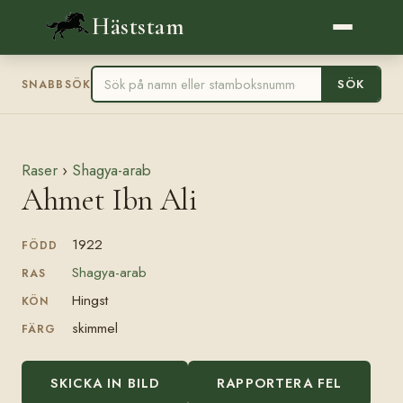
Häststam
SÖK
SNABBSÖK
Raser
›
Shagya-arab
Ahmet Ibn Ali
1922
FÖDD
Shagya-arab
RAS
Hingst
KÖN
skimmel
FÄRG
SKICKA IN BILD
RAPPORTERA FEL