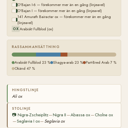
O'Bajan I-6 — förekommer mer än en gång (linjeavel)
O'Bajan I — förekommer mer än en gång (linjeavel)
141 Amurath Bairactar ox — förekommer mer än en gång
(linjeavel)
Arabiskt Fullblod (ox)
OX
RASSAMMANSÄTTNING
Arabiskt Fullblod 23 %
Shagya-arab 23 %
Part-Bred Arab 7 %
Okänd 47 %
HINGSTLINJE
Ali ox
STOLINJE
📷
Nigra-Zscheiplitz
Nigra II
Abassa ox
Cholne ox
—
—
—
Seglavia I ox
Seglavia ox
—
—