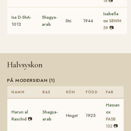
📷
18
Isabella
Isa D-ShA-
Shagya-
Sto
1944
ox
SBWM
1012
arab
📷
59
Halvsyskon
PÅ MODERSIDAN (1)
NAMN
RAS
KÖN
FÖDD
FAR
Hassan
Harun al
Shagya-
ox
Hingst
1925
Raschid
📷
arab
PASB
📷
132