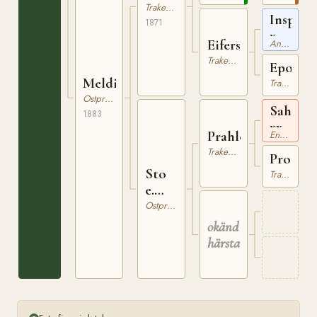
Trakehner
Inspect
1871
x
Eifersucht
Angloarabiskt Fullblod
Trakehner
Epocca
Meldina
Trakehner
Ostpreussare
Sahama
1883
xx
Prahler
Engelskt Fullblod
Trakehner
Promet
Sto
Trakehner
e.
Prahler
Ostpreussare
okänd
härstamning