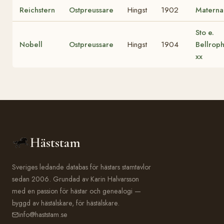
Reichstern
Ostpreussare
Hingst
1902
Materna
Sto e.
Nobell
Ostpreussare
Hingst
1904
Bellrop
xx
Häststam
Sveriges ledande databas för hästars stamtavlor
sedan 2006. Grundad av Karin Halvarsson
med en passion för hästar och genealogi —
byggd av hästälskare, för hästälskare.
info@haststam.se