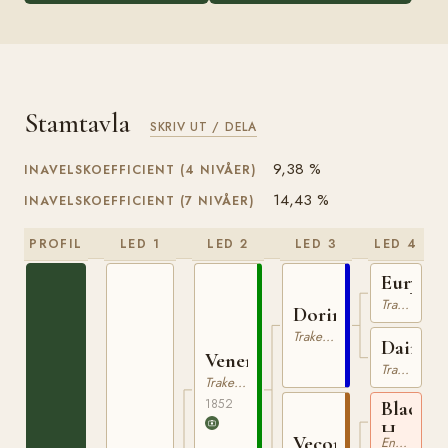
Stamtavla
SKRIV UT / DELA
9,38 %
INAVELSKOEFFICIENT (4 NIVÅER)
14,43 %
INAVELSKOEFFICIENT (7 NIVÅER)
PROFIL
LED 1
LED 2
LED 3
LED 4
Euryda
Trakehner
Dorimont
Trakehner
Dairym
Venerato
Trakehner
Trakehner
1852
Black
Hamble
Vecordia
Engelskt Fullblod