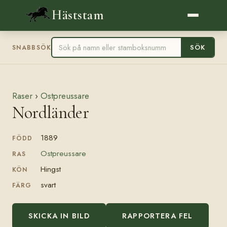
Häststam
SÖK
SNABBSÖK
Raser
›
Ostpreussare
Nordländer
1889
FÖDD
Ostpreussare
RAS
Hingst
KÖN
svart
FÄRG
SKICKA IN BILD
RAPPORTERA FEL