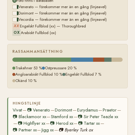
Foto finns i databasen
Venerato — förekommer mer än en gång (linjeavel)
Dorimont — förekommer mer än en gång (linjeavel)
Vecordia — förekommer mer än en gång (linjeavel)
Engelskt Fullblod (xx) — Thoroughbred
XX
Arabiskt Fullblod (ox)
OX
RASSAMMANSÄTTNING
Trakehner 53 %
Ostpreussare 20 %
Angloarabiskt Fullblod 10 %
Engelskt Fullblod 7 %
Okänd 10 %
HINGSTLINJE
Vivat
📷
Venerato
Dorimont
Eurydamus
Praetor
—
—
—
—
—
📷
Blackamoor xx
Stamford xx
📷
Sir Peter Teazle xx
—
—
📷
Highflyer xx
📷
Herod xx
📷
Tartar xx
—
—
—
—
📷
Partner xx
Jigg xx
📷
Byerley Turk ox
—
—