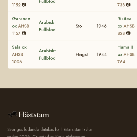
Fullblod
📷
📷
1152
738
Garance
Rikitea
Arabiskt
ox
Sto
1946
ox
AHSB
AHSB
Fullblod
📷
📷
1157
828
Sala ox
Hama II
Arabiskt
Hingst
1944
ox
AHSB
AHSB
Fullblod
1006
764
Häststam
Sveriges ledande databas för hästars stamtavlor
sedan 2006. Grundad av Karin Halvarsson