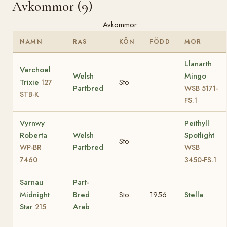
Avkommor (9)
Avkommor
NAMN
RAS
KÖN
FÖDD
MOR
Llanarth
Varchoel
Welsh
Mingo
Trixie
Sto
127
Partbred
WSB 5171-
STB-K
FS.1
Vyrnwy
Peithyll
Roberta
Welsh
Spotlight
Sto
Partbred
WP-BR
WSB
7460
3450-FS.1
Sarnau
Part-
Midnight
Bred
Sto
1956
Stella
Star
Arab
215