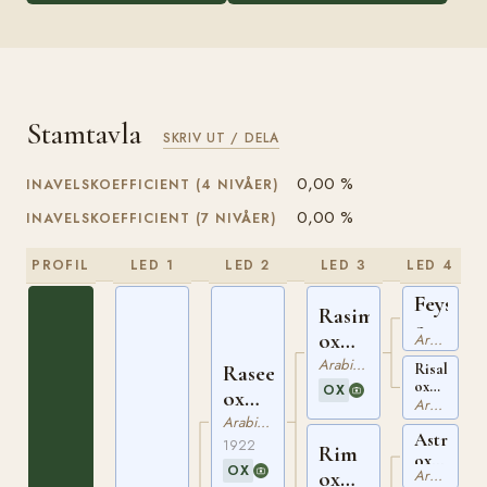
Stamtavla
SKRIV UT / DELA
0,00 %
INAVELSKOEFFICIENT (4 NIVÅER)
0,00 %
INAVELSKOEFFICIENT (7 NIVÅER)
PROFIL
LED 1
LED 2
LED 3
LED 4
Feysul
Rasim
ox
ox
Arabiskt Fullblod
EGYPT
AHSB
Arabiskt Fullblod
Risala
Raseem
24
ox
30
OX
ox
Arabiskt Fullblod
GSB
AHSB
388
Arabiskt Fullblod
Astraled
AHSB
138
1922
Rim
222
ox
OX
Arabiskt Fullblod
ox
GSB