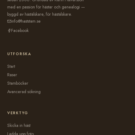
med en passion för hästar och genealogi —
byggd av hästälskare, för hästälskare.
info@haststam.se
Facebook
UTFORSKA
Start
Raser
Stamböcker
Avancerad sökning
VERKTYG
Skicka in häst
Ladda upp foto