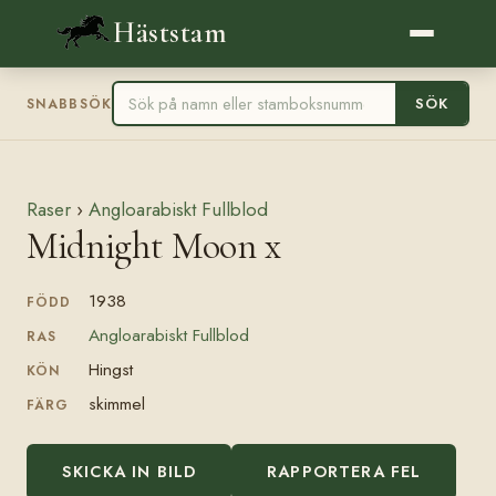
Häststam
SÖK
SNABBSÖK
Raser
›
Angloarabiskt Fullblod
Midnight Moon x
1938
FÖDD
Angloarabiskt Fullblod
RAS
Hingst
KÖN
skimmel
FÄRG
SKICKA IN BILD
RAPPORTERA FEL