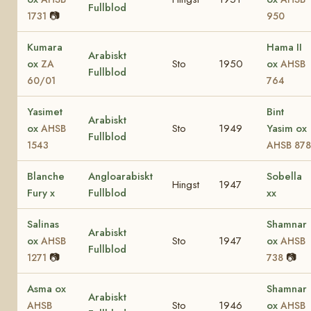
Fullblod
📷
1731
950
Kumara
Hama II
Arabiskt
ox
Sto
1950
ox
ZA
AHSB
Fullblod
60/01
764
Yasimet
Bint
Arabiskt
ox
Sto
1949
Yasim ox
AHSB
Fullblod
1543
AHSB 878
Blanche
Angloarabiskt
Sobella
Hingst
1947
Fury x
Fullblod
xx
Salinas
Shamnar
Arabiskt
ox
Sto
1947
ox
AHSB
AHSB
Fullblod
📷
📷
1271
738
Asma ox
Shamnar
Arabiskt
Sto
1946
ox
AHSB
AHSB