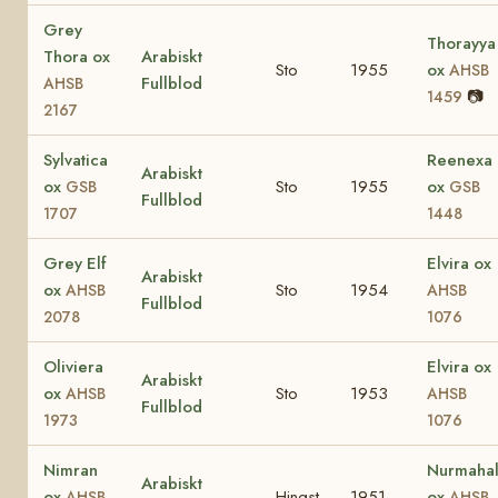
Grey
Thorayya
Thora ox
Arabiskt
Sto
1955
ox
AHSB
Fullblod
AHSB
📷
1459
2167
Sylvatica
Reenexa
Arabiskt
ox
Sto
1955
ox
GSB
GSB
Fullblod
1707
1448
Grey Elf
Elvira ox
Arabiskt
ox
Sto
1954
AHSB
AHSB
Fullblod
2078
1076
Oliviera
Elvira ox
Arabiskt
ox
Sto
1953
AHSB
AHSB
Fullblod
1973
1076
Nimran
Nurmaha
Arabiskt
ox
Hingst
1951
ox
AHSB
AHSB