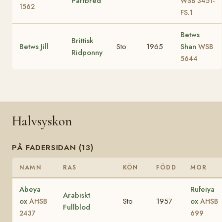
Partbred
WSB 3451-
1562
FS.1
Betws
Brittisk
Betws Jill
Sto
1965
Shan
WSB
Ridponny
5644
Halvsyskon
PÅ FADERSIDAN (13)
NAMN
RAS
KÖN
FÖDD
MOR
Abeya
Rufeiya
Arabiskt
ox
Sto
1957
ox
AHSB
AHSB
Fullblod
2437
699