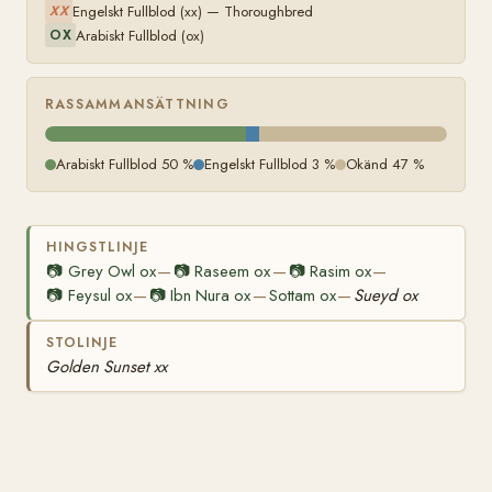
Engelskt Fullblod (xx) — Thoroughbred
XX
Arabiskt Fullblod (ox)
OX
RASSAMMANSÄTTNING
Arabiskt Fullblod 50 %
Engelskt Fullblod 3 %
Okänd 47 %
HINGSTLINJE
📷
Grey Owl ox
📷
Raseem ox
📷
Rasim ox
—
—
—
📷
Feysul ox
📷
Ibn Nura ox
Sottam ox
Sueyd ox
—
—
—
STOLINJE
Golden Sunset xx