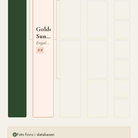
Golden
Sunset
xx
Engelskt Fullblod
XX
Foto finns i databasen