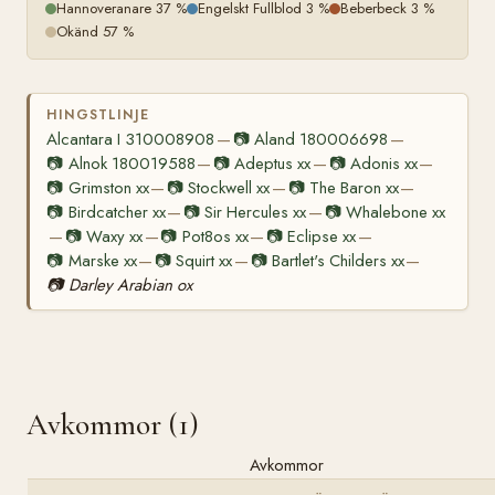
Hannoveranare 37 %
Engelskt Fullblod 3 %
Beberbeck 3 %
Okänd 57 %
HINGSTLINJE
Alcantara I 310008908
📷
Aland 180006698
—
—
📷
Alnok 180019588
📷
Adeptus xx
📷
Adonis xx
—
—
—
📷
Grimston xx
📷
Stockwell xx
📷
The Baron xx
—
—
—
📷
Birdcatcher xx
📷
Sir Hercules xx
📷
Whalebone xx
—
—
📷
Waxy xx
📷
Pot8os xx
📷
Eclipse xx
—
—
—
—
📷
Marske xx
📷
Squirt xx
📷
Bartlet's Childers xx
—
—
—
📷
Darley Arabian ox
Avkommor (1)
Avkommor