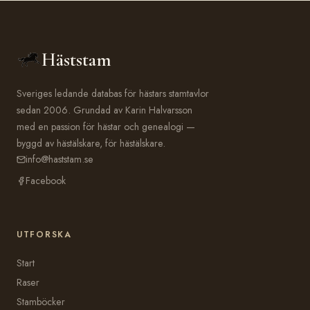
Häststam
Sveriges ledande databas för hästars stamtavlor
sedan 2006. Grundad av Karin Halvarsson
med en passion för hästar och genealogi —
byggd av hästälskare, för hästälskare.
info@haststam.se
Facebook
UTFORSKA
Start
Raser
Stamböcker