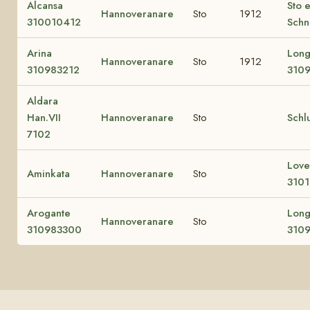
Alcansa
Sto e
Hannoveranare
Sto
1912
310010412
Sch
Arina
Long
Hannoveranare
Sto
1912
310983212
310
Aldara
Han.VII
Hannoveranare
Sto
Schl
7102
Love
Aminkata
Hannoveranare
Sto
310
Arogante
Long
Hannoveranare
Sto
310983300
310