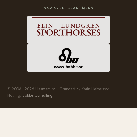
SAMARBETSPARTNERS
© 2006–2026 Häststam.se · Grundad av Karin Halvarsson
Hosting:
Bobbe Consulting