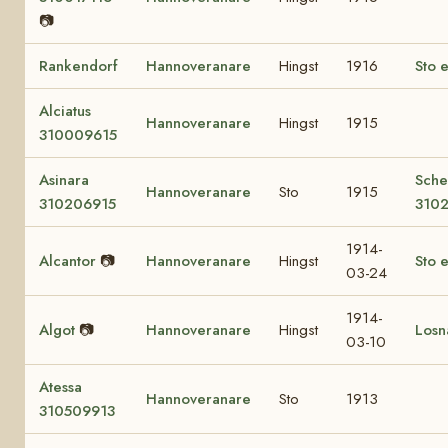
📷
Rankendorf
Hannoveranare
Hingst
1916
Sto e
Alciatus
Hannoveranare
Hingst
1915
310009615
Asinara
Sch
Hannoveranare
Sto
1915
310206915
310
1914-
Alcantor
📷
Hannoveranare
Hingst
Sto e
03-24
1914-
Algot
📷
Hannoveranare
Hingst
Losn
03-10
Atessa
Hannoveranare
Sto
1913
310509913