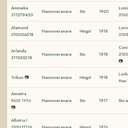
Ammeke
Lom
Hannoveranare
Sto
1920
311279420
310
Alamund
Lori
Hannoveranare
Hingst
1918
310006518
3105
Conil
Arlanda
Hannoveranare
Sto
1918
310
311053218
📷
Lorb
Tribun
📷
Hannoveranare
Hingst
1918
Han.
Amietra
Hannoveranare
Sto
1917
Sto e
RÄSK 1996
📷
Allotria I
310017116
Hannoveranare
Hingst
1916