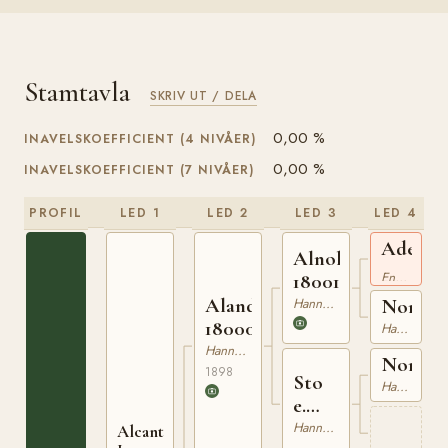
Stamtavla
SKRIV UT / DELA
0,00 %
INAVELSKOEFFICIENT (4 NIVÅER)
0,00 %
INAVELSKOEFFICIENT (7 NIVÅER)
PROFIL
LED 1
LED 2
LED 3
LED 4
Adeptu
Alnok
xx
Engelskt Fullblod
180019588
Aland
Hannoveranare
Nora
180006698
Hannoveranare
Hannoveranare
Nordlä
1898
Sto
Hannoveranare
e.
Nordländer
Hannoveranare
Alcantara