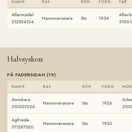
NAMN
RAS
KÖN
FÖDD
FAR
Allermädel
Allerh
Hannoveranare
Sto
1934
312554134
31001
Halvsyskon
PÅ FADERSIDAN (19)
NAMN
RAS
KÖN
FÖDD
MO
Aminkara
Sch
Hannoveranare
Sto
1926
310207226
310
Agfriede
Hannoveranare
Sto
1920
311287520