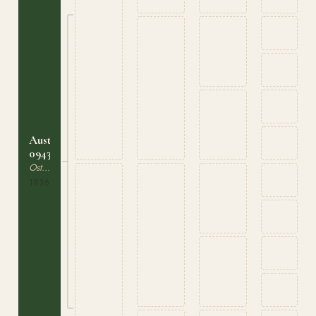
Auster
094338936
Ostpreussare
1936