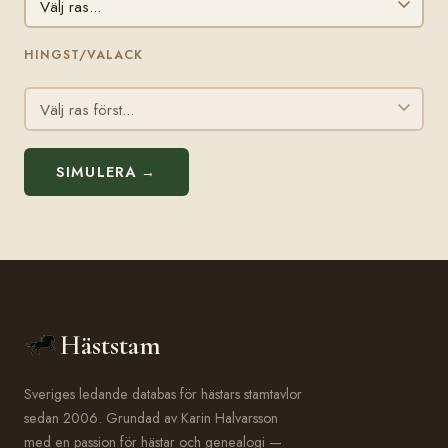
HINGST/VALACK
SIMULERA →
Häststam
Sveriges ledande databas för hästars stamtavlor
sedan 2006. Grundad av Karin Halvarsson
med en passion för hästar och genealogi —