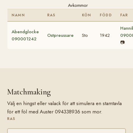
Avkommor
NAMN
RAS
KÖN
FÖDD
FAR
Hanni
Abendglocke
Ostpreussare
Sto
1942
0900
090001242
📷
Matchmaking
Välj en hingst eller valack för att simulera en stamtavla
för ett föl med Auster 094338936 som mor.
RAS