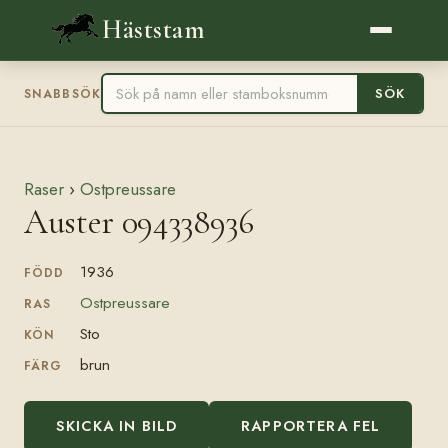
Häststam
SÖK
SNABBSÖK
Raser
›
Ostpreussare
Auster 094338936
1936
FÖDD
Ostpreussare
RAS
Sto
KÖN
brun
FÄRG
SKICKA IN BILD
RAPPORTERA FEL