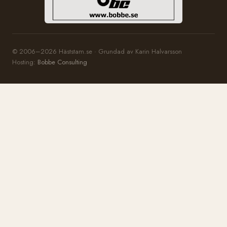
© 2006–2026 Häststam.se · Grundad av Karin Halvarsson
Hosting:
Bobbe Consulting