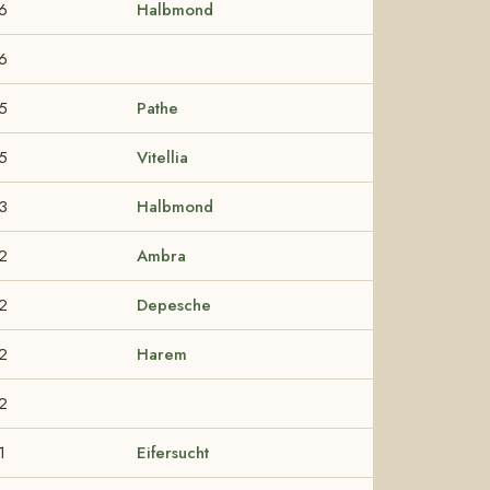
6
Halbmond
6
5
Pathe
5
Vitellia
3
Halbmond
2
Ambra
2
Depesche
2
Harem
2
1
Eifersucht