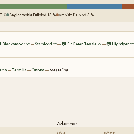
17 %
Angloarabiskt Fullblod 13 %
Arabiskt Fullblod 3 %

Blackamoor xx
Stamford xx
📷
Sir Peter Teazle xx
📷
Highflyer xx
—
—
—
eda
Termilia
Ortona
Messaline
—
—
—
Avkommor
KÖN
FÖDD