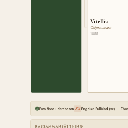
Vitellia
Ostpreussare
1855
Foto finns i databasen
Engelskt Fullblod (xx) — Th
XX
RASSAMMANSÄTTNING