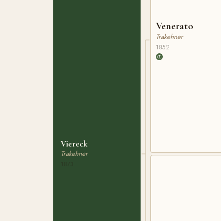
Venerato
Trakehner
1852
Viereck
Trakehner
1873