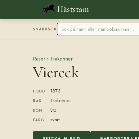
Häststam
SNABBSÖK
Raser
›
Trakehner
Viereck
1873
FÖDD
Trakehner
RAS
Sto
KÖN
svart
FÄRG
SKICKA IN BILD
RAPPORTERA F