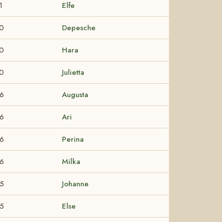
1
Elfe
0
Depesche
0
Hara
0
Julietta
6
Augusta
6
Ari
6
Perina
6
Milka
5
Johanne
5
Else