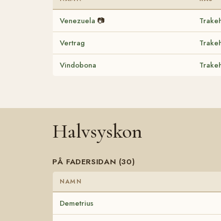
Venezuela
📷
Trake
Vertrag
Trake
Vindobona
Trake
Halvsyskon
PÅ FADERSIDAN (30)
NAMN
Demetrius