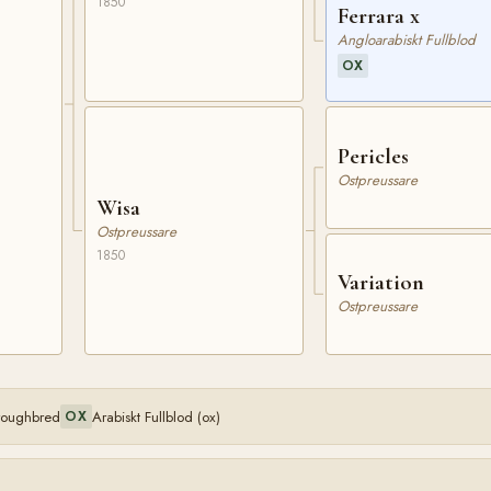
1850
Ferrara x
Angloarabiskt Fullblod
OX
Pericles
Ostpreussare
Wisa
Ostpreussare
1850
Variation
Ostpreussare
oroughbred
Arabiskt Fullblod (ox)
OX