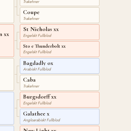
Trakehner
Coupe
Trakehner
St Nicholas xx
n xx
Engelskt Fullblod
Sto e Thunderbolt xx
Engelskt Fullblod
Bagdadly ox
Arabiskt Fullblod
Caba
Trakehner
Burgsdorff xx
Engelskt Fullblod
Galathee x
Angloarabiskt Fullblod
New Light xx