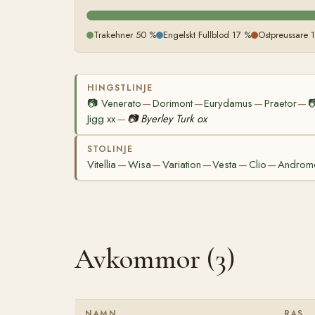
Trakehner 50 %
Engelskt Fullblod 17 %
Ostpreussare 
HINGSTLINJE
📷
Venerato
Dorimont
Eurydamus
Praetor

—
—
—
—
Jigg xx
📷
Byerley Turk ox
—
STOLINJE
Vitellia
Wisa
Variation
Vesta
Clio
Androm
—
—
—
—
—
Avkommor (3)
NAMN
RAS