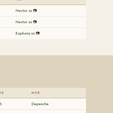
Hector xx
📷
Hector xx
📷
Euphony xx
📷
DD
MOR
6
Depesche