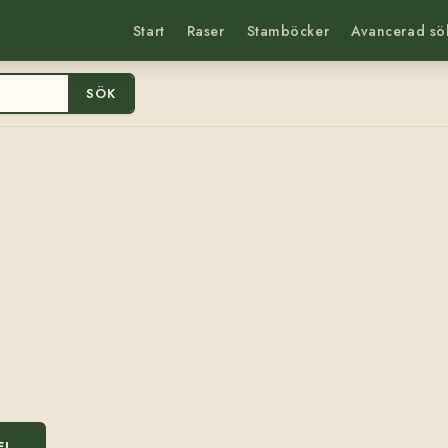
Start
Raser
Stamböcker
Avancerad sö
SÖK
EL