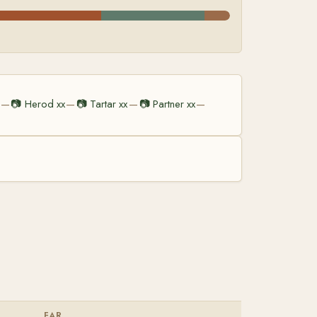
📷
Herod xx
📷
Tartar xx
📷
Partner xx
—
—
—
—
FAR