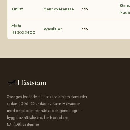
Sto e
Kittlitz
Hannoveranare
Sto
Nadi
Meta
Westfaler
Sto
410033400
Häststam
Sveriges ledande databas för hästars stamtavlor
sedan 2006. Grundad av Karin Halvarsson
med en passion för hästar och genealogi —
byggd av hästälskare, för hästälskare.
info@haststam.se