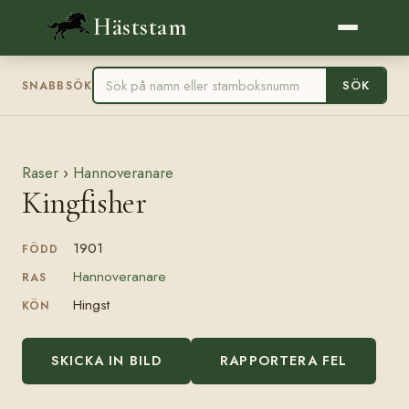
Häststam
SÖK
SNABBSÖK
Raser
›
Hannoveranare
Kingfisher
1901
FÖDD
Hannoveranare
RAS
Hingst
KÖN
SKICKA IN BILD
RAPPORTERA FEL