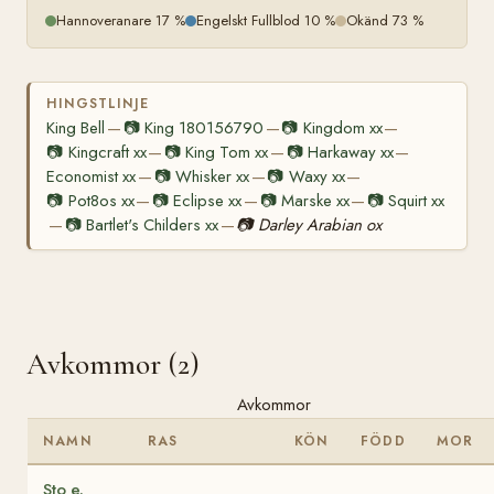
Hannoveranare 17 %
Engelskt Fullblod 10 %
Okänd 73 %
HINGSTLINJE
King Bell
📷
King 180156790
📷
Kingdom xx
—
—
—
📷
Kingcraft xx
📷
King Tom xx
📷
Harkaway xx
—
—
—
Economist xx
📷
Whisker xx
📷
Waxy xx
—
—
—
📷
Pot8os xx
📷
Eclipse xx
📷
Marske xx
📷
Squirt xx
—
—
—
📷
Bartlet's Childers xx
📷
Darley Arabian ox
—
—
Avkommor (2)
Avkommor
NAMN
RAS
KÖN
FÖDD
MOR
Sto e.