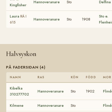
Hannoveranare
Sto
Delfina
Kingfisher
Laura
Sto e.
RÄ I
Hannoveranare
Sto
1908
Flenhe
615
Halvsyskon
PÅ FADERSIDAN (4)
NAMN
RAS
KÖN
FÖDD
MOR
Kibelka
Hannoveranare
Sto
1902
Flind
310277702
Kilmene
Hannoveranare
Sto
Flind