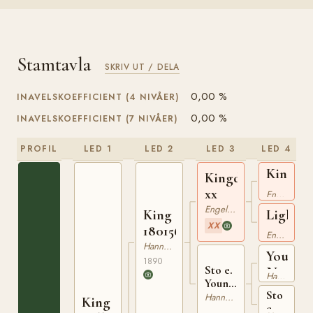
Stamtavla
SKRIV UT / DELA
0,00 %
INAVELSKOEFFICIENT (4 NIVÅER)
0,00 %
INAVELSKOEFFICIENT (7 NIVÅER)
PROFIL
LED 1
LED 2
LED 3
LED 4
Kingcra
Kingdom
xx
xx
Engelskt Fullblod
Engelskt Fullblod
King
Light
XX
180156790
xx
Engelskt Fullblod
Hannoveranare
Young
1890
Sto e.
Norfol
Hannoveranare
Young
Sto
Norfolk
Hannoveranare
King
e.