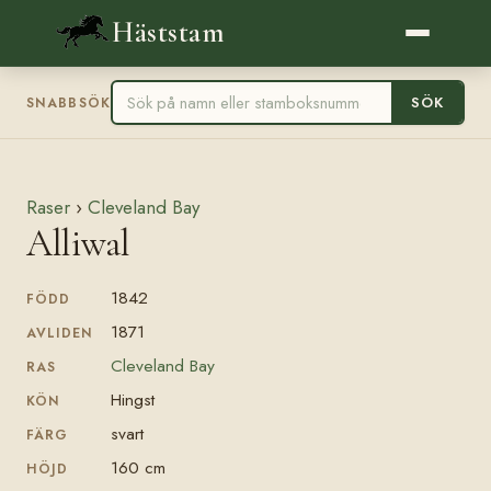
Häststam
SÖK
SNABBSÖK
Raser
›
Cleveland Bay
Alliwal
1842
FÖDD
1871
AVLIDEN
Cleveland Bay
RAS
Hingst
KÖN
svart
FÄRG
160 cm
HÖJD