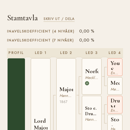
Stamtavla
SKRIV UT / DELA
0,00 %
INAVELSKOEFFICIENT (4 NIVÅER)
0,00 %
INAVELSKOEFFICIENT (7 NIVÅER)
PROFIL
LED 1
LED 2
LED 3
LED 4
Young
Seymou
Norfolk
Engelskt Fullblod
xx
Mecklenburgare
Medusa
Major
Mecklenburgare
Hannoveranare
Drum
1867
Major
Sto e.
Engelskt Fullblod
xx
Drum
Sto
Major
Hannoveranare
Lord
xx
e.
Major
Hannoveranare