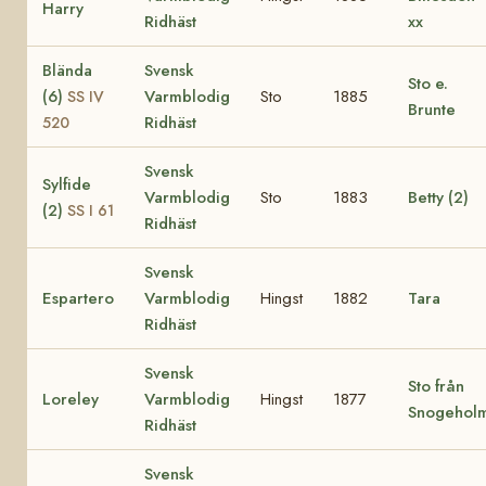
Harry
Ridhäst
xx
Blända
Svensk
Sto e.
(6)
Varmblodig
Sto
1885
SS IV
Brunte
Ridhäst
520
Svensk
Sylfide
Varmblodig
Sto
1883
Betty (2)
(2)
SS I 61
Ridhäst
Svensk
Espartero
Varmblodig
Hingst
1882
Tara
Ridhäst
Svensk
Sto från
Loreley
Varmblodig
Hingst
1877
Snogehol
Ridhäst
Svensk