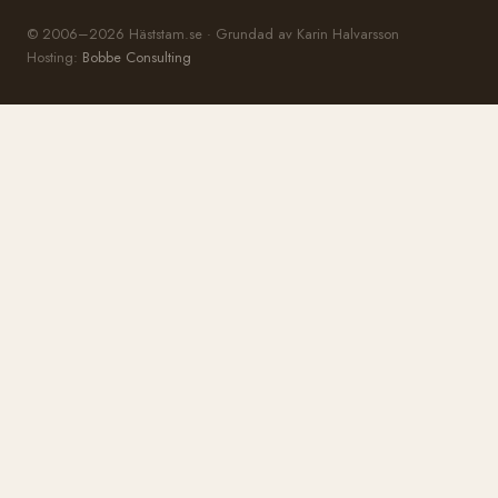
© 2006–2026 Häststam.se · Grundad av Karin Halvarsson
Hosting:
Bobbe Consulting