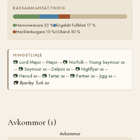
RASSAMMANSÄTTNING
Hannoveranare 23 %
Engelskt Fullblod 17 %
Mecklenburgare 10 %
Okänd 50 %
HINGSTLINJE
📷
Lord Major
Major
📷
Norfolk
Young Seymour xx
—
—
—
📷
Seymour xx
Delpini xx
📷
Highflyer xx
—
—
—
—
📷
Herod xx
📷
Tartar xx
📷
Partner xx
Jigg xx
—
—
—
—
📷
Byerley Turk ox
Avkommor (1)
Avkommor