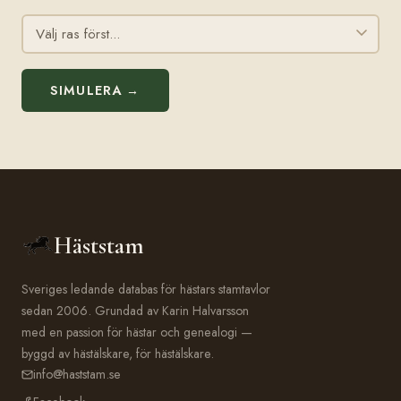
SIMULERA →
Häststam
Sveriges ledande databas för hästars stamtavlor
sedan 2006. Grundad av Karin Halvarsson
med en passion för hästar och genealogi —
byggd av hästälskare, för hästälskare.
info@haststam.se