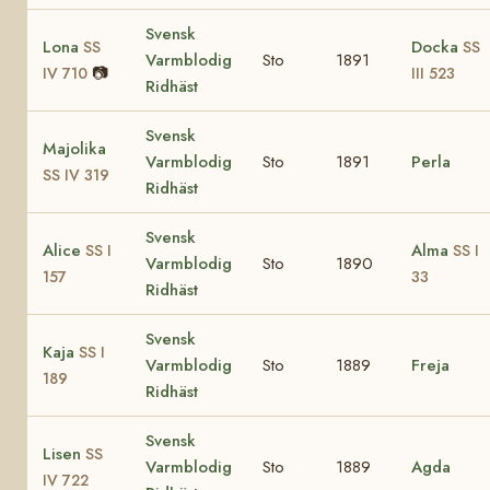
Svensk
Lona
Docka
SS
SS
Varmblodig
Sto
1891
📷
IV 710
III 523
Ridhäst
Svensk
Majolika
Varmblodig
Sto
1891
Perla
SS IV 319
Ridhäst
Svensk
Alice
Alma
SS I
SS I
Varmblodig
Sto
1890
157
33
Ridhäst
Svensk
Kaja
SS I
Varmblodig
Sto
1889
Freja
189
Ridhäst
Svensk
Lisen
SS
Varmblodig
Sto
1889
Agda
IV 722