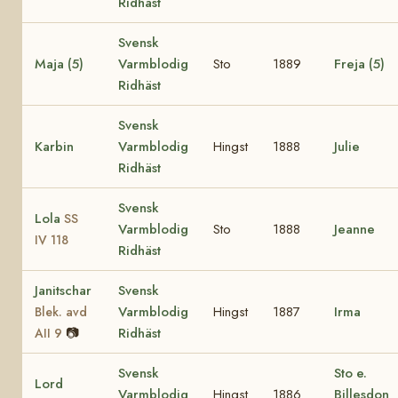
Ridhäst
Svensk
Maja (5)
Varmblodig
Sto
1889
Freja (5)
Ridhäst
Svensk
Karbin
Varmblodig
Hingst
1888
Julie
Ridhäst
Svensk
Lola
SS
Varmblodig
Sto
1888
Jeanne
IV 118
Ridhäst
Janitschar
Svensk
Varmblodig
Hingst
1887
Irma
Blek. avd
📷
Ridhäst
AII 9
Svensk
Sto e.
Lord
Varmblodig
Hingst
1886
Billesdon