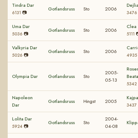
Tindra Dar
Dejli
Gotlandsruss
Sto
2006
📷
6131
3476
Uma Dar
Clea 
Gotlandsruss
Sto
2006
📷
5036
5111
Valkyria Dar
Carri
Gotlandsruss
Sto
2006
📷
5026
4935
Rosen
2005-
Olympia Dar
Gotlandsruss
Sto
Beat
05-13
5342
Napoleon
Kajp
Gotlandsruss
Hingst
2005
Dar
3437
Lolita Dar
2004-
Gotlandsruss
Sto
Klipp
📷
04-08
5924