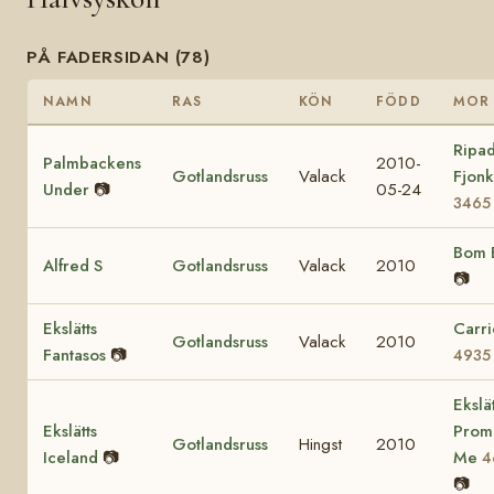
PÅ FADERSIDAN (78)
NAMN
RAS
KÖN
FÖDD
MOR
Ripad
Palmbackens
2010-
Gotlandsruss
Valack
Fjon
Under
📷
05-24
3465
Bom 
Alfred S
Gotlandsruss
Valack
2010
📷
Ekslätts
Carri
Gotlandsruss
Valack
2010
Fantasos
📷
4935
Ekslät
Ekslätts
Prom
Gotlandsruss
Hingst
2010
Iceland
📷
Me
4
📷