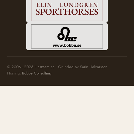
© 2006–2026 Häststam.se · Grundad av Karin Halvarsson
Hosting:
Bobbe Consulting