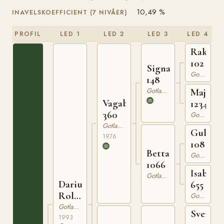
10,49 %
INAVELSKOEFFICIENT (7 NIVÅER)
PROFIL
LED 1
LED 2
LED 3
LED 4
Rakete
102
Signal
Gotlandsruss
148
Gotlandsruss
Maja
Vagabond
1234
360
Gotlandsruss
Gotlandsruss
Gulldi
1976
108
Bettan
Gotlandsruss
1066
Isabella
Gotlandsruss
Darius
655
Roll
Gotlandsruss
491
Gotlandsruss
Sven
1993