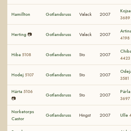
Kojsa
Hamillton
Gotlandsruss
Valack
2007
3689
Artin
Herting
📷
Gotlandsruss
Valack
2007
4198
Chib
Hiba
Gotlandsruss
Sto
2007
5108
4423
Odej
Hodej
Gotlandsruss
Sto
2007
5107
3581
Härta
Pärla
5106
Gotlandsruss
Sto
2007
📷
3697
Norketorps
Gotlandsruss
Hingst
2007
Ulle
Castor