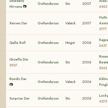
Smedens
Aida 
Gotlandsruss
Sto
2007
Nirvana
📷
4563
Hults
Xerxes Dar
Gotlandsruss
Valack
2007
Axmi
3777
Kajp
Qalle Roll
Gotlandsruss
Hingst
2006
3437
Rosen
Qruella Dar
Gotlandsruss
Sto
2006
Beat
5027
5342
Rondo Dar
Kålm
Gotlandsruss
Valack
2006
📷
Pingl
Lucky
Surprise Dar
Gotlandsruss
Sto
2006
4273