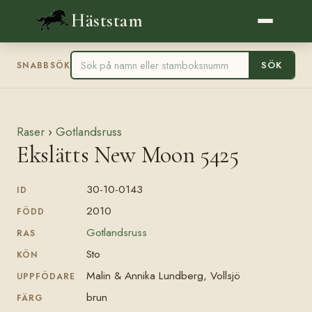
Häststam
SÖK
SNABBSÖK
Raser
›
Gotlandsruss
Ekslätts New Moon 5425
30-10-0143
ID
2010
FÖDD
Gotlandsruss
RAS
Sto
KÖN
Malin & Annika Lundberg, Vollsjö
UPPFÖDARE
brun
FÄRG