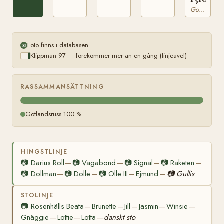
Gotlandsruss
Foto finns i databasen
Klippman 97 — förekommer mer än en gång (linjeavel)
RASSAMMANSÄTTNING
Gotlandsruss 100 %
HINGSTLINJE
📷
Darius Roll
📷
Vagabond
📷
Signal
📷
Raketen
—
—
—
—
📷
Dollman
📷
Dolle
📷
Olle III
Ejmund
📷
Gullis
—
—
—
—
STOLINJE
📷
Rosenhälls Beata
Brunette
Jill
Jasmin
Winsie
—
—
—
—
—
Gnäggie
Lottie
Lotta
danskt sto
—
—
—