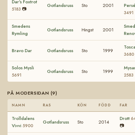
Dar's Foxtrot
Gotlandsruss
Sto
2001
Pers
📷
5183
3491
Smedens
Smed
Gotlandsruss
Hingst
2001
Rymling
Reno
Tosc
Bravo Dar
Gotlandsruss
Sto
1999
3680
Solos Mysli
Mysa
Gotlandsruss
Sto
1999
5691
2583
PÅ MODERSIDAN (9)
NAMN
RAS
KÖN
FÖDD
FAR
Trolldalens
Drott
6
Gotlandsruss
Sto
2014
Vivvi
📷
5900