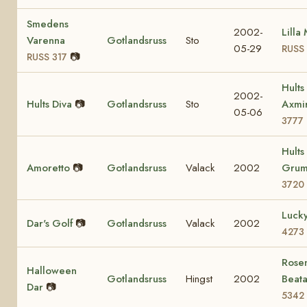
Smedens
2002-
Lilla 
Varenna
Gotlandsruss
Sto
05-29
RUSS
📷
RUSS 317
Hults
2002-
Hults Diva
📷
Gotlandsruss
Sto
Axmi
05-06
3777
Hults
Amoretto
📷
Gotlandsruss
Valack
2002
Grum
3720
Lucky
Dar's Golf
📷
Gotlandsruss
Valack
2002
4273
Rosen
Halloween
Gotlandsruss
Hingst
2002
Beat
Dar
📷
5342