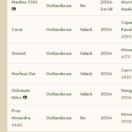
Medina
2004-
Mori
5586
Gotlandsruss
Sto
📷
04-08
Madi
Cajsa
Carat
Gotlandsruss
Valack
2004
Kavat
4290
Mine
Gimmli
Gotlandsruss
Valack
2004
4173
Carri
Morfeus Dar
Gotlandsruss
Valack
2004
4935
Oslnäsets
Nangi
Gotlandsruss
Valack
2004
Nitro
📷
3904
Pros
Minn
Minandra
Gotlandsruss
Sto
2004
3905
4640