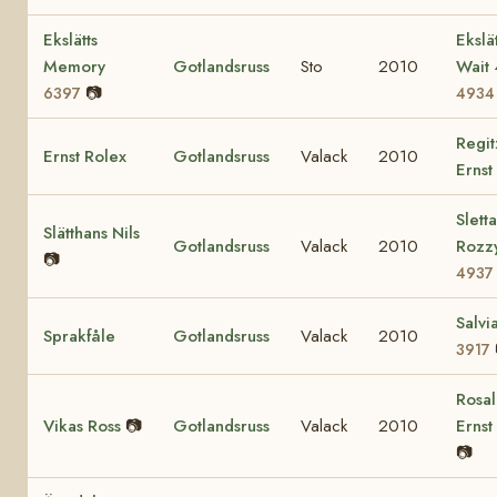
Ekslätts
Ekslät
Memory
Gotlandsruss
Sto
2010
Wait
📷
6397
4934
Regi
Ernst Rolex
Gotlandsruss
Valack
2010
Ernst
Slett
Slätthans Nils
Gotlandsruss
Valack
2010
Rozz
📷
4937
Salvi
Sprakfåle
Gotlandsruss
Valack
2010
3917
Rosal
Vikas Ross
📷
Gotlandsruss
Valack
2010
Ernst
📷