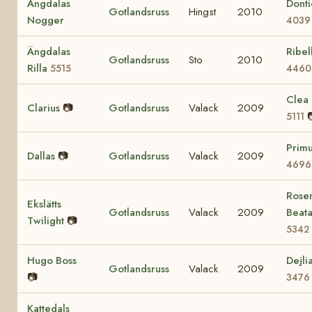
Ängdalas
Donti
Gotlandsruss
Hingst
2010
Nogger
4039
Ängdalas
Ribell
Gotlandsruss
Sto
2010
Rilla
5515
4460
Clea 
Clarius
📷
Gotlandsruss
Valack
2009
5111
Prim
Dallas
📷
Gotlandsruss
Valack
2009
4696
Rosen
Ekslätts
Gotlandsruss
Valack
2009
Beat
Twilight
📷
5342
Hugo Boss
Dejli
Gotlandsruss
Valack
2009
📷
3476
Kattedals