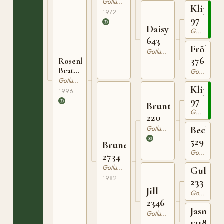
Gotlandsruss
Klippm
1972
97
Daisy
Gotlandsruss
643
Fröken
Gotlandsruss
376
Rosenhälls
Beata
Gotlandsruss
5342
Gotlandsruss
Klippm
1996
97
Brunte
Gotlandsruss
220
Gotlandsruss
Becka
529
Brunette
Gotlandsruss
2734
Gotlandsruss
Gullbo
1982
233
Jill
Gotlandsruss
2346
Jasmin
Gotlandsruss
1318