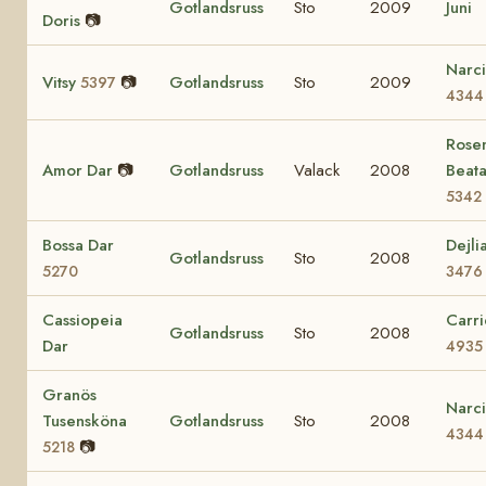
Gotlandsruss
Sto
2009
Juni
Doris
📷
Narci
Vitsy
📷
Gotlandsruss
Sto
2009
5397
4344
Rosen
Amor Dar
📷
Gotlandsruss
Valack
2008
Beat
5342
Bossa Dar
Dejli
Gotlandsruss
Sto
2008
5270
3476
Cassiopeia
Carri
Gotlandsruss
Sto
2008
Dar
4935
Granös
Narci
Tusensköna
Gotlandsruss
Sto
2008
4344
📷
5218