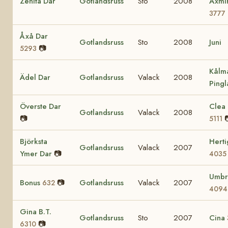
Zenita Dar
Gotlandsruss
Sto
2008
Axmi
3777
Åxå Dar
Gotlandsruss
Sto
2008
Juni
📷
5293
Kålm
Ädel Dar
Gotlandsruss
Valack
2008
Pingl
Överste Dar
Clea 
Gotlandsruss
Valack
2008
📷
5111
Björksta
Herti
Gotlandsruss
Valack
2007
Ymer Dar
📷
4035
Umbr
Bonus
📷
Gotlandsruss
Valack
2007
632
4094
Gina B.T.
Gotlandsruss
Sto
2007
Cina
📷
6310