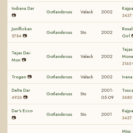
Indiana Dar
Kajp
Gotlandsruss
Valack
2002
📷
3437
Juniflickan
Rosal
Gotlandsruss
Sto
2002
📷
Girl
5784
Tejas
Tejas Dai-
Gotlandsruss
Valack
2002
Mone
Mon
📷
3165
Trogen
📷
Gotlandsruss
Valack
2002
Ivan
Delta Dar
2001-
Tosc
Gotlandsruss
Sto
📷
05-09
4926
3680
Dar's Ecco
Kajp
Gotlandsruss
Sto
2001
📷
3437
Miss