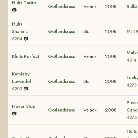
Hults Darito
Gotlandsruss
Valack
2008
Ruffs
📷
Hults
Shamira
Gotlandsruss
Sto
2008
Mi
2
📷
5204
Malv
Klints Perfect
Gotlandsruss
Valack
2008
4814
Kumlaby
Lucky
Lavendel
Gotlandsruss
Sto
2008
4273
📷
5203
Pice 
Never Stop
Gotlandsruss
Valack
2008
Cand
📷
4875
Hults