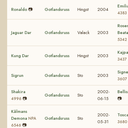
Emili
Ronaldo
📷
Gotlandsruss
Hingst
2004
4383
Rosen
Jaguar Dar
Gotlandsruss
Valack
2003
Beat
5342
Kajp
Kung Dar
Gotlandsruss
Hingst
2003
3437
Sign
Sigrun
Gotlandsruss
Sto
2003
3607
Shakira
2002-
Bellis
Gotlandsruss
Sto
📷
06-15
📷
4996
Kålmans
2002-
Tosc
Demona
Gotlandsruss
Sto
NPA
05-31
3680
📷
6546