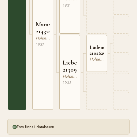
1931
Mamsell
214322002
Holsteiner
1937
Ludendorf
210262619
Holsteiner
Liebchen
213098402
Holsteiner
1933
Foto finns i databasen