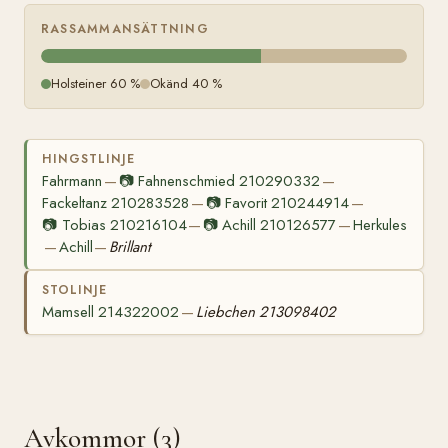
RASSAMMANSÄTTNING
Holsteiner 60 %
Okänd 40 %
HINGSTLINJE
Fahrmann
📷
Fahnenschmied 210290332
—
—
Fackeltanz 210283528
📷
Favorit 210244914
—
—
📷
Tobias 210216104
📷
Achill 210126577
Herkules
—
—
Achill
Brillant
—
—
STOLINJE
Mamsell 214322002
Liebchen 213098402
—
Avkommor (3)