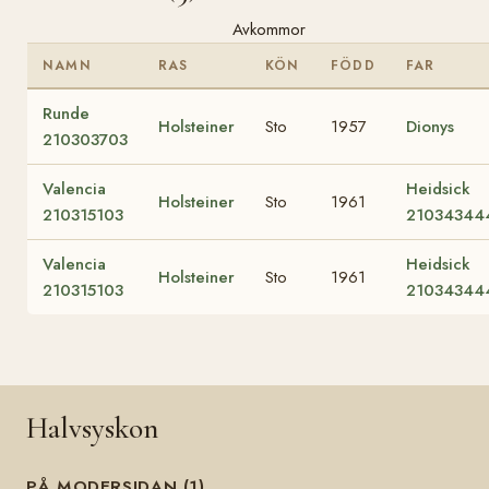
Avkommor
NAMN
RAS
KÖN
FÖDD
FAR
Runde
Holsteiner
Sto
1957
Dionys
210303703
Valencia
Heidsick
Holsteiner
Sto
1961
210315103
21034344
Valencia
Heidsick
Holsteiner
Sto
1961
210315103
21034344
Halvsyskon
PÅ MODERSIDAN (1)