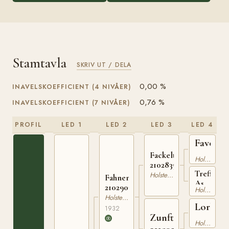
Stamtavla
SKRIV UT / DELA
0,00 %
INAVELSKOEFFICIENT (4 NIVÅER)
0,76 %
INAVELSKOEFFICIENT (7 NIVÅER)
PROFIL
LED 1
LED 2
LED 3
LED 4
Favorit
2102449
Fackeltanz
Holsteiner
210283528
Treff
Holsteiner
Fahnenschmied
Ass
210290332
Holsteiner
211540719
Holsteiner
Lorbeer
1932
Zunft
2102615
Holsteiner