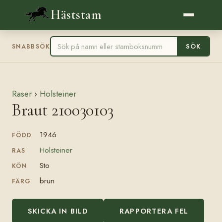
Häststam
SÖK
SNABBSÖK
Raser
›
Holsteiner
Braut 210030103
1946
FÖDD
Holsteiner
RAS
Sto
KÖN
brun
FÄRG
SKICKA IN BILD
RAPPORTERA FEL