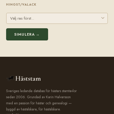
HINGST/VALACK
SIMULERA →
Häststam
Sveriges ledande databas för hästars stamtavlor
sedan 2006. Grundad av Karin Halvarsson
med en passion för hästar och genealogi —
byggd av hästälskare, för hästälskare.