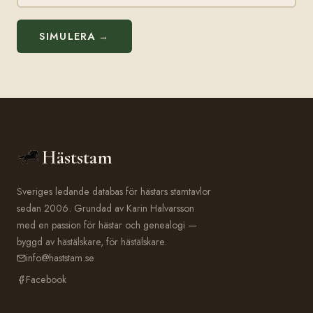
SIMULERA →
Häststam
Sveriges ledande databas för hästars stamtavlor
sedan 2006. Grundad av Karin Halvarsson
med en passion för hästar och genealogi —
byggd av hästälskare, för hästälskare.
info@haststam.se
Facebook