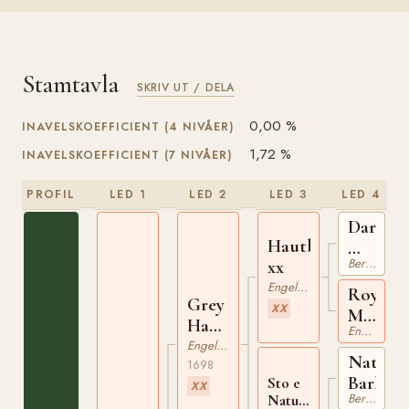
Stamtavla
SKRIV UT / DELA
0,00 %
INAVELSKOEFFICIENT (4 NIVÅER)
1,72 %
INAVELSKOEFFICIENT (7 NIVÅER)
PROFIL
LED 1
LED 2
LED 3
LED 4
Darcy's
Hautboy
White
Berberhäst
xx
Turk
Engelskt Fullblod
Royal
Grey
XX
Mare
Hautboy
Engelskt Fullblod
xx
xx
Engelskt Fullblod
Natural
1698
Barb
Sto e
XX
Berberhäst
Natural