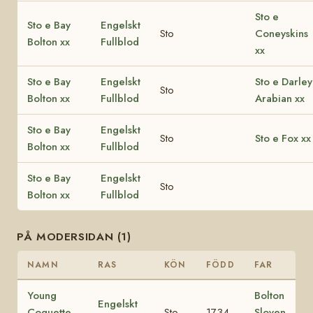
Sto e
Sto e Bay
Engelskt
Sto
Coneyskins
Bolton xx
Fullblod
xx
Sto e Bay
Engelskt
Sto e Darley
Sto
Bolton xx
Fullblod
Arabian xx
Sto e Bay
Engelskt
Sto
Sto e Fox xx
Bolton xx
Fullblod
Sto e Bay
Engelskt
Sto
Bolton xx
Fullblod
PÅ MODERSIDAN (1)
NAMN
RAS
KÖN
FÖDD
FAR
Young
Bolton
Engelskt
Coquette
Sto
1734
Sloven