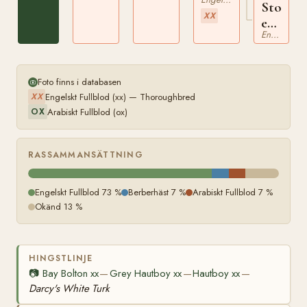
Sto
xx
XX
e
Engelskt Fullblod
Hautbo
xx
Foto finns i databasen
Engelskt Fullblod (xx) — Thoroughbred
XX
Arabiskt Fullblod (ox)
OX
RASSAMMANSÄTTNING
Engelskt Fullblod 73 %
Berberhäst 7 %
Arabiskt Fullblod 7 %
Okänd 13 %
HINGSTLINJE
📷
Bay Bolton xx
Grey Hautboy xx
Hautboy xx
—
—
—
Darcy's White Turk