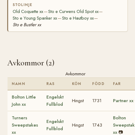
STOLINJE
Old Coquette xx
Sto e Curwens Old Spot xx
—
—
Sto e Young Spanker xx
Sto e Hautboy xx
—
—
Sto e Bustler xx
Avkommor (2)
Avkommor
NAMN
RAS
KÖN
FÖDD
FAR
Bolton Little
Engelskt
Hingst
1731
Partner xx
John xx
Fullblod
Turners
Bolton
Engelskt
Sweepstakes
Hingst
1743
Sweepstak
Fullblod
xx
xx
📷