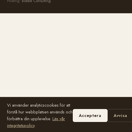
Hosting:
Bobbe Consulting
Vi använder analyticscookies för att
förstå hur webbplatsen används och
Acceptera
Avvisa
förbättra din upplevelse.
Läs vår
integritetspolicy
.