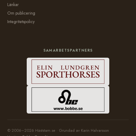
Länkar
Om publicering
Integritetspolicy
SAMARBETSPARTNERS
© 2006–2026 Häststam.se · Grundad av Karin Halvarsson