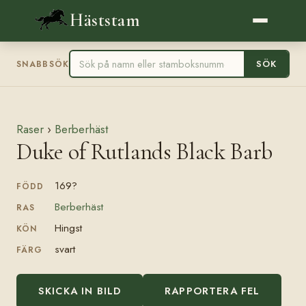
Häststam
SÖK
SNABBSÖK
Raser
›
Berberhäst
Duke of Rutlands Black Barb
169?
FÖDD
Berberhäst
RAS
Hingst
KÖN
svart
FÄRG
SKICKA IN BILD
RAPPORTERA FEL