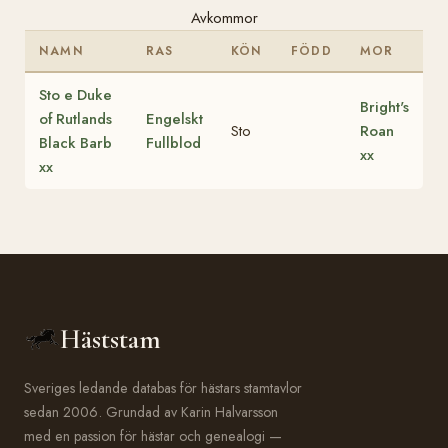
Avkommor
NAMN
RAS
KÖN
FÖDD
MOR
Sto e Duke
Bright's
of Rutlands
Engelskt
Sto
Roan
Black Barb
Fullblod
xx
xx
Häststam
Sveriges ledande databas för hästars stamtavlor
sedan 2006. Grundad av Karin Halvarsson
med en passion för hästar och genealogi —