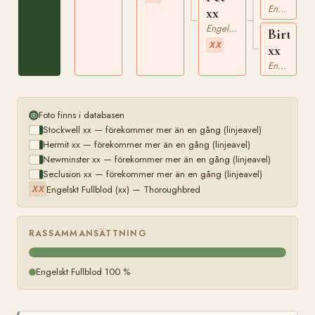
xx
Engelskt Fullblod
xx
Engelskt Fullblod
Birthda
XX
xx
Engelskt Fullblod
Foto finns i databasen
Stockwell xx — förekommer mer än en gång (linjeavel)
Hermit xx — förekommer mer än en gång (linjeavel)
Newminster xx — förekommer mer än en gång (linjeavel)
Seclusion xx — förekommer mer än en gång (linjeavel)
Engelskt Fullblod (xx) — Thoroughbred
XX
RASSAMMANSÄTTNING
Engelskt Fullblod 100 %