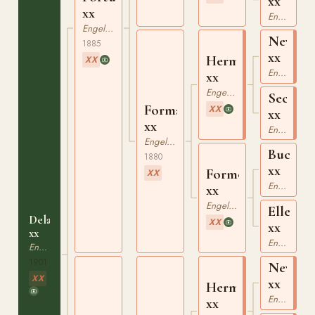
xx
xx
Engelskt Fullblod
Engelskt Fullblod
Newmin
1885
xx
Hermit
XX
Engelskt Fullblod
xx
Engelskt Fullblod
Seclusi
Formalite
XX
xx
xx
Engelskt Fullblod
Engelskt Fullblod
Buccan
1880
xx
Formosa
XX
Engelskt Fullblod
xx
Engelskt Fullblod
Eller
Delaunay
XX
xx
xx
Engelskt Fullblod
Engelskt Fullblod
1901
Newmin
XX
xx
Hermit
Engelskt Fullblod
xx