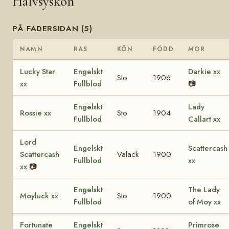
Halvsyskon
PÅ FADERSIDAN (5)
NAMN
RAS
KÖN
FÖDD
MOR
Lucky Star
Engelskt
Darkie xx
Sto
1906
xx
Fullblod
📷
Engelskt
Lady
Rossie xx
Sto
1904
Fullblod
Callart xx
Lord
Engelskt
Scattercash
Scattercash
Valack
1900
Fullblod
xx
xx
📷
Engelskt
The Lady
Moyluck xx
Sto
1900
Fullblod
of Moy xx
Fortunate
Engelskt
Primrose