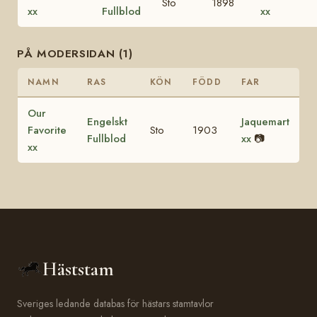
Sto
1898
xx
Fullblod
xx
PÅ MODERSIDAN (1)
NAMN
RAS
KÖN
FÖDD
FAR
Our
Engelskt
Jaquemart
Favorite
Sto
1903
Fullblod
xx
📷
xx
Häststam
Sveriges ledande databas för hästars stamtavlor