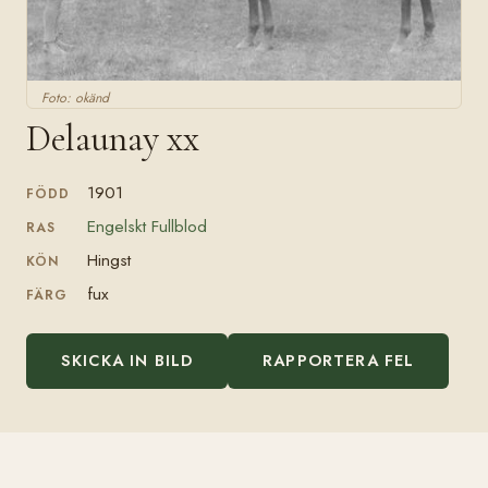
Foto: okänd
Delaunay xx
1901
FÖDD
Engelskt Fullblod
RAS
Hingst
KÖN
fux
FÄRG
SKICKA IN BILD
RAPPORTERA FEL