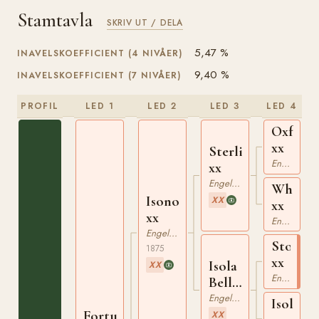
Stamtavla
SKRIV UT / DELA
5,47 %
INAVELSKOEFFICIENT (4 NIVÅER)
9,40 %
INAVELSKOEFFICIENT (7 NIVÅER)
PROFIL
LED 1
LED 2
LED 3
LED 4
Oxford
xx
Sterling
Engelskt Fullblod
xx
Engelskt Fullblod
Whispe
Isonomy
XX
xx
xx
Engelskt Fullblod
Engelskt Fullblod
Stockwe
1875
xx
Isola
XX
Engelskt Fullblod
Bella
xx
Engelskt Fullblod
Isoline
Fortunio
XX