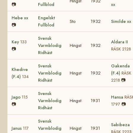
Hingst
1932
📷
Fullblod
xx
Hebe xx
Engelskt
Sto
1932
Similde xx
📷
Fullblod
Svensk
Key
Aldara II
133
Varmblodig
Hingst
1932
📷
RÄSK 2128
Ridhäst
Svensk
Gakenda
Khedive
Varmblodig
Hingst
1932
(F.4)
RÄSK
(F.4)
134
Ridhäst
📷
2218
Svensk
Jago
Hansa
115
RÄS
Varmblodig
Hingst
1931
📷
📷
1797
Ridhäst
Svensk
Sabibeza
Janus
Varmblodig
Hingst
1931
117
RÄSK 2223