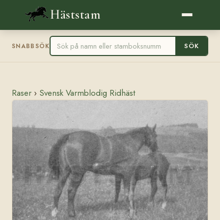
Häststam
SÖK
SNABBSÖK
Raser
›
Svensk Varmblodig Ridhäst