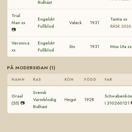
Ridhäst
Trial
Engelskt
Tantia xx
Man xx
Valack
1931
Fullblod
RÄSK 2026
📷
Veronica
Engelskt
Sto
1931
Miss Uta xx
xx
Fullblod
PÅ MODERSIDAN (1)
NAMN
RAS
KÖN
FÖDD
FAR
Svensk
Graal
Schwabenkön
Varmblodig
Hingst
1928
(55)
📷
I 310260121
Ridhäst