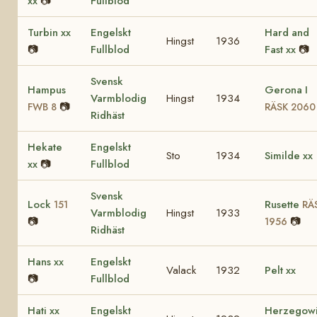
xx
📷
Fullblod
Turbin xx
Engelskt
Hard and
Hingst
1936
📷
Fullblod
Fast xx
📷
Svensk
Hampus
Gerona I
Varmblodig
Hingst
1934
📷
FWB 8
RÄSK 2060
Ridhäst
Hekate
Engelskt
Sto
1934
Similde xx
xx
📷
Fullblod
Svensk
Lock
Rusette
151
RÄ
Varmblodig
Hingst
1933
📷
📷
1956
Ridhäst
Hans xx
Engelskt
Valack
1932
Pelt xx
📷
Fullblod
Hati xx
Engelskt
Herzegow