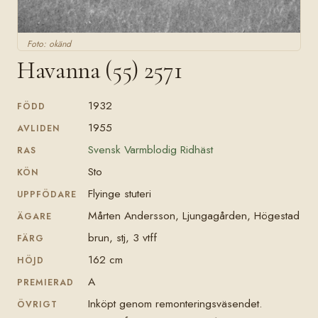
Foto: okänd
Havanna (55) 2571
1932
FÖDD
1955
AVLIDEN
Svensk Varmblodig Ridhäst
RAS
Sto
KÖN
Flyinge stuteri
UPPFÖDARE
Mårten Andersson, Ljungagården, Högestad
ÄGARE
brun, stj, 3 vtff
FÄRG
162 cm
HÖJD
A
PREMIERAD
Inköpt genom remonteringsväsendet.
ÖVRIGT