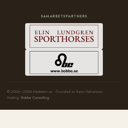
SAMARBETSPARTNERS
© 2006–2026 Häststam.se · Grundad av Karin Halvarsson
Hosting:
Bobbe Consulting