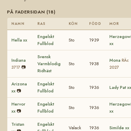
PÅ FADERSIDAN (18)
NAMN
RAS
KÖN
FÖDD
MOR
Engelskt
Herzegow
Hella xx
Sto
1939
Fullblod
xx
Svensk
Indiana
Mona
RÄc
Varmblodig
Sto
1938
📷
3717
2027
Ridhäst
Arizona
Engelskt
Sto
1936
Lady Pat x
xx
📷
Fullblod
Hervor
Engelskt
Herzegow
Sto
1936
xx
📷
Fullblod
xx
Tristan
Engelskt
Valack
1936
Similde xx