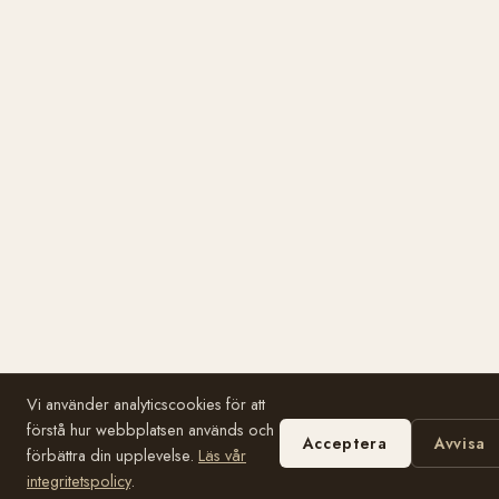
Vi använder analyticscookies för att
förstå hur webbplatsen används och
Acceptera
Avvisa
förbättra din upplevelse.
Läs vår
integritetspolicy
.