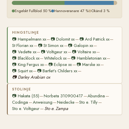
Engelskt Fullblod 50 %
Hannoveranare 47 %
Okänd 3 %
HINGSTLINJE
📷
Hampelmann xx
📷
Dolomit xx
📷
Ard Patrick xx
—
—
—
St Florian xx
📷
St Simon xx
📷
Galopin xx
—
—
—
📷
Vedette xx
📷
Voltigeur xx
📷
Voltaire xx
—
—
—
📷
Blacklock xx
Whitelock xx
📷
Hambletonian xx
—
—
—
📷
King Fergus xx
📷
Eclipse xx
📷
Marske xx
—
—
—
📷
Squirt xx
📷
Bartlet's Childers xx
—
—
📷
Darley Arabian ox
STOLINJE
📷
Hakata (55)
Norbeta 310900417
Abundina
—
—
—
Codinga
Anweisung
Neidecke
Sto e. Tilly
—
—
—
—
Sto e. Voltigeur
Sto e. Zampa
—