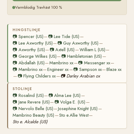
Varmblodig Travhäst 100 %
HINGSTLINJE
📷
Spencer (US)
📷
Lee Tide (US)
—
—
📷
Lee Axworthy (US)
📷
Guy Axworthy (US)
—
—
📷
Axworthy (US)
📷
Axtell (US)
William L (US)
—
—
—
📷
George Wilkes (US)
📷
Hambletonian (US)
—
—
📷
Abdallah (US)
Mambrino xx
📷
Messenger xx
—
—
—
📷
Mambrino xx
Engineer xx
📷
Sampson xx
Blaze xx
—
—
—
📷
Flying Childers xx
📷
Darley Arabian ox
—
—
STOLINJE
📷
Rosalind (US)
📷
Alma Lee (US)
—
—
📷
Jane Revere (US)
📷
Volga E. (US)
—
—
📷
Nervolo Belle (US)
Josephine Knight (US)
—
—
Mambrino Beauty (US)
Sto e.Allie West
—
—
Sto e. Alcalde (US)