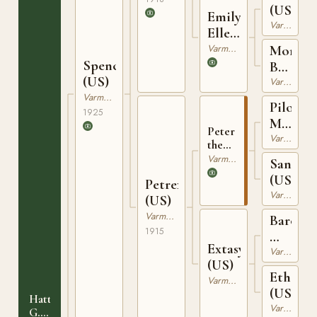
(US)
Emily
Varmblodig Travhäst
Ellen
(US)
Varmblodig Travhäst
Mornin
Spencer
Bells
(US)
(US)
Varmblodig Travhäst
Varmblodig Travhäst
Pilot
1925
Mediu
Peter
(US)
Varmblodig Travhäst
the
Great
Varmblodig Travhäst
Santos
(US)
(US)
Petrex
Varmblodig Travhäst
(US)
Varmblodig Travhäst
Baron
1915
Wilkes
Extasy
(US)
Varmblodig Travhäst
(US)
Ethelw
Varmblodig Travhäst
(US)
Hattie
Varmblodig Travhäst
G.