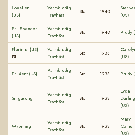
Louellen
Varmblodig
Starbe
Sto
1940
(US)
Travhäst
(US)
Pru Spencer
Varmblodig
Sto
1940
Prudy 
(US)
Travhäst
Florimel (US)
Varmblodig
Caroly
Sto
1938
📷
Travhäst
(US)
Varmblodig
Prudent (US)
Sto
1938
Prudy 
Travhäst
Lyda
Varmblodig
Singasong
Sto
1938
Darlin
Travhäst
(US)
Mary
Varmblodig
Wyoming
Sto
1938
Cather
Travhäst
(US)