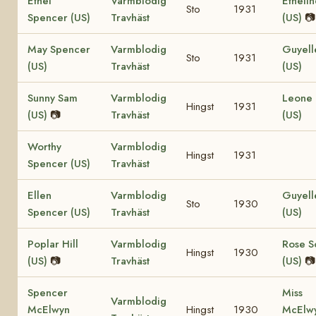
Ethel
Varmblodig
Etheli
Sto
1931
Spencer (US)
Travhäst
(US)
📷
May Spencer
Varmblodig
Guyell
Sto
1931
(US)
Travhäst
(US)
Sunny Sam
Varmblodig
Leone 
Hingst
1931
(US)
📷
Travhäst
(US)
Worthy
Varmblodig
Hingst
1931
Spencer (US)
Travhäst
Ellen
Varmblodig
Guyell
Sto
1930
Spencer (US)
Travhäst
(US)
Poplar Hill
Varmblodig
Rose S
Hingst
1930
(US)
📷
Travhäst
(US)
📷
Spencer
Miss
Varmblodig
McElwyn
Hingst
1930
McElw