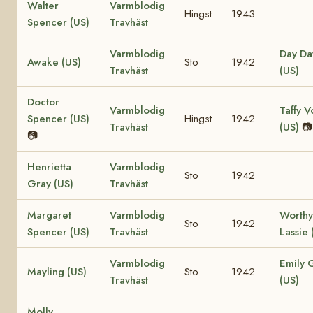
Walter
Varmblodig
Hingst
1943
Spencer (US)
Travhäst
Varmblodig
Day D
Awake (US)
Sto
1942
Travhäst
(US)
Doctor
Varmblodig
Taffy V
Spencer (US)
Hingst
1942
Travhäst
(US)
📷
📷
Henrietta
Varmblodig
Sto
1942
Gray (US)
Travhäst
Margaret
Varmblodig
Worthy
Sto
1942
Spencer (US)
Travhäst
Lassie 
Varmblodig
Emily 
Mayling (US)
Sto
1942
Travhäst
(US)
Molly