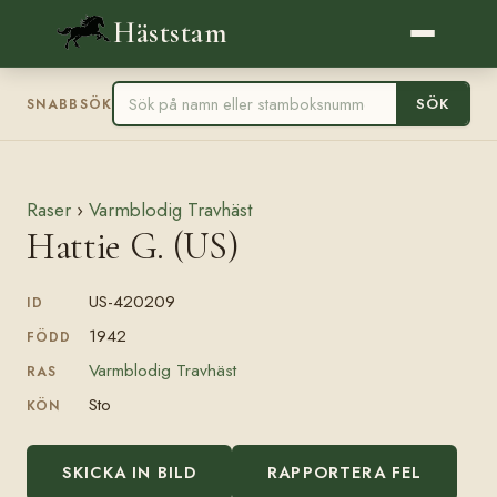
Häststam
SÖK
SNABBSÖK
Raser
›
Varmblodig Travhäst
Hattie G. (US)
US-420209
ID
1942
FÖDD
Varmblodig Travhäst
RAS
Sto
KÖN
SKICKA IN BILD
RAPPORTERA FEL