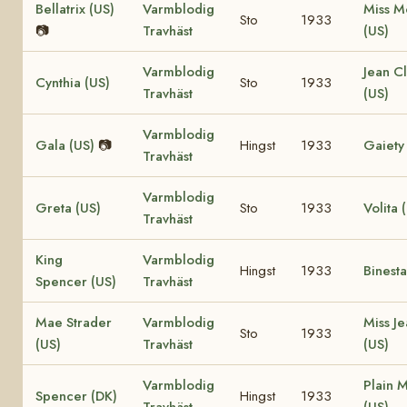
Bellatrix (US)
Varmblodig
Miss M
Sto
1933
📷
Travhäst
(US)
Varmblodig
Jean Cl
Cynthia (US)
Sto
1933
Travhäst
(US)
Varmblodig
Gala (US)
📷
Hingst
1933
Gaiety
Travhäst
Varmblodig
Greta (US)
Sto
1933
Volita 
Travhäst
King
Varmblodig
Hingst
1933
Binesta
Spencer (US)
Travhäst
Mae Strader
Varmblodig
Miss J
Sto
1933
(US)
Travhäst
(US)
Varmblodig
Plain 
Spencer (DK)
Hingst
1933
Travhäst
(US)