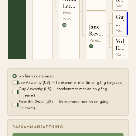
Lee
(US)
Varmblodig Travhäst
(US)
Varmblodig Travhäst
Guy
1925
Axwort
Jane
(US)
Varmblodig Travhäst
Revere
(US)
Varmblodig Travhäst
Volga
E.
(US)
Varmblodig Travhäst
Foto finns i databasen
Lee Axworthy (US) — förekommer mer än en gång (linjeavel)
Guy Axworthy (US) — förekommer mer än en gång
(linjeavel)
Peter the Great (US) — förekommer mer än en gång
(linjeavel)
RASSAMMANSÄTTNING