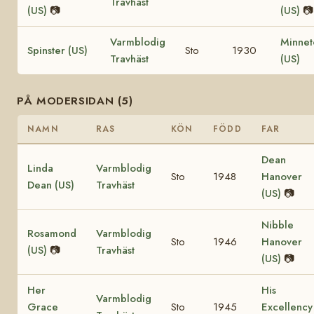
Travhäst
(US)
📷
(US)
📷
Varmblodig
Minnet
Spinster (US)
Sto
1930
Travhäst
(US)
PÅ MODERSIDAN (5)
NAMN
RAS
KÖN
FÖDD
FAR
Dean
Linda
Varmblodig
Sto
1948
Hanover
Dean (US)
Travhäst
(US)
📷
Nibble
Rosamond
Varmblodig
Sto
1946
Hanover
(US)
📷
Travhäst
(US)
📷
Her
His
Varmblodig
Grace
Sto
1945
Excellency