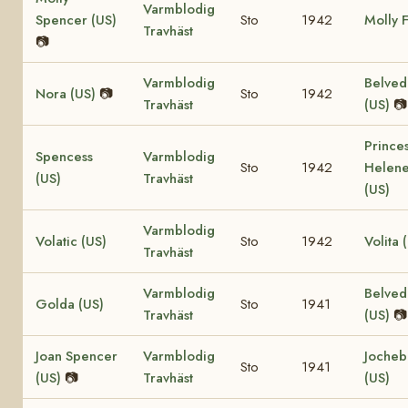
Varmblodig
Spencer (US)
Sto
1942
Molly 
Travhäst
📷
Varmblodig
Belved
Nora (US)
📷
Sto
1942
Travhäst
(US)
📷
Prince
Spencess
Varmblodig
Sto
1942
Helen
(US)
Travhäst
(US)
Varmblodig
Volatic (US)
Sto
1942
Volita 
Travhäst
Varmblodig
Belved
Golda (US)
Sto
1941
Travhäst
(US)
📷
Joan Spencer
Varmblodig
Joche
Sto
1941
(US)
📷
Travhäst
(US)