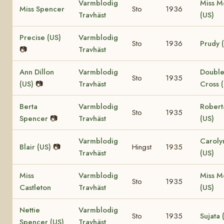
Varmblodig
Miss M
Miss Spencer
Sto
1936
Travhäst
(US)
Precise (US)
Varmblodig
Sto
1936
Prudy 
📷
Travhäst
Ann Dillon
Varmblodig
Doubl
Sto
1935
(US)
📷
Travhäst
Cross 
Berta
Varmblodig
Robert
Sto
1935
Spencer
📷
Travhäst
(US)
Varmblodig
Caroly
Blair (US)
📷
Hingst
1935
Travhäst
(US)
Miss
Varmblodig
Miss M
Sto
1935
Castleton
Travhäst
(US)
Nettie
Varmblodig
Sto
1935
Sujata 
Spencer (US)
Travhäst