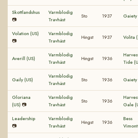
Skottlandshus
Varmblodig
Sto
1937
Gaiety
📷
Travhäst
Volation (US)
Varmblodig
Hingst
1937
Volita 
📷
Travhäst
Varmblodig
Harves
Averill (US)
Hingst
1936
Travhäst
Tide (
Varmblodig
Gaily (US)
Sto
1936
Gaiety
Travhäst
Gloriana
Varmblodig
Harves
Sto
1936
(US)
📷
Travhäst
Gale (
Leadership
Varmblodig
Bess
Hingst
1936
📷
Travhäst
Vimont