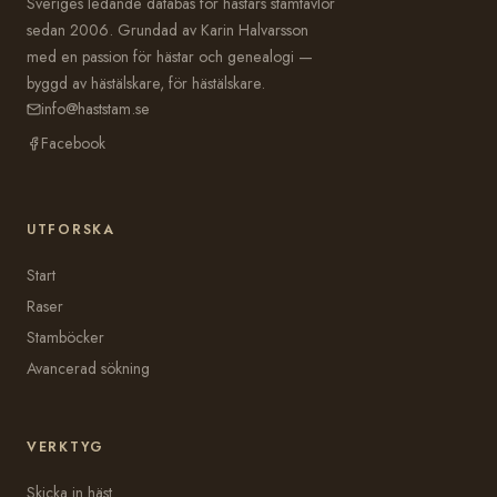
Sveriges ledande databas för hästars stamtavlor
sedan 2006. Grundad av Karin Halvarsson
med en passion för hästar och genealogi —
byggd av hästälskare, för hästälskare.
info@haststam.se
Facebook
UTFORSKA
Start
Raser
Stamböcker
Avancerad sökning
VERKTYG
Skicka in häst