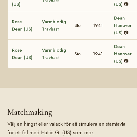
Travhäst
(US)
(US)
📷
Dean
Rose
Varmblodig
Sto
1941
Hanover
Dean (US)
Travhäst
(US)
📷
Dean
Rose
Varmblodig
Sto
1941
Hanover
Dean (US)
Travhäst
(US)
📷
Matchmaking
Välj en hingst eller valack för att simulera en stamtavla
för ett föl med Hattie G. (US) som mor.