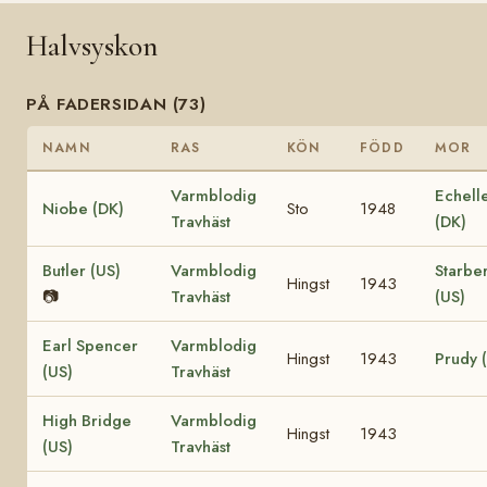
Halvsyskon
PÅ FADERSIDAN (73)
NAMN
RAS
KÖN
FÖDD
MOR
Varmblodig
Echell
Niobe (DK)
Sto
1948
Travhäst
(DK)
Butler (US)
Varmblodig
Starbe
Hingst
1943
📷
Travhäst
(US)
Earl Spencer
Varmblodig
Hingst
1943
Prudy 
(US)
Travhäst
High Bridge
Varmblodig
Hingst
1943
(US)
Travhäst