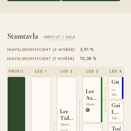
Stamtavla
SKRIV UT / DELA
3,91 %
INAVELSKOEFFICIENT (4 NIVÅER)
10,38 %
INAVELSKOEFFICIENT (7 NIVÅER)
PROFIL
LED 1
LED 2
LED 3
LED 4
Guy
Axwort
Lee
(US)
Varmblodig Travhäst
Axworthy
(US)
Varmblodig Travhäst
Gaiety
Lee
Lee
Tide
(US)
Varmblodig Travhäst
(US)
Varmblodig Travhäst
Todd
1918