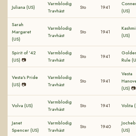
Varmblodig
Conne
Juliana (US)
Sto
1941
Travhäst
(US)
Sarah
Varmblodig
Kashmi
Margaret
Sto
1941
Travhäst
(US)
(US)
Spirit of '42
Varmblodig
Golde
Sto
1941
(US)
📷
Travhäst
Rule (
Vesta
Vesta's Pride
Varmblodig
Sto
1941
Hanov
(US)
📷
Travhäst
(US)
📷
Varmblodig
Volva (US)
Sto
1941
Volita 
Travhäst
Janet
Varmblodig
Joche
Sto
1940
Spencer (US)
Travhäst
(US)