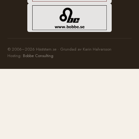
© 2006–2026 Häststam.se · Grundad av Karin Halvarsson
Hosting:
Bobbe Consulting