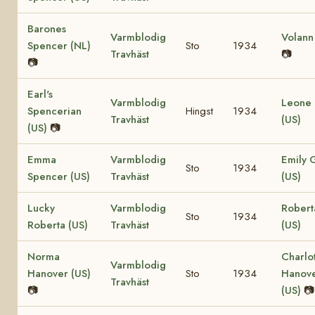
Barones
Varmblodig
Volann
Spencer (NL)
Sto
1934
Travhäst
📷
📷
Earl's
Varmblodig
Leone 
Spencerian
Hingst
1934
Travhäst
(US)
(US)
📷
Emma
Varmblodig
Emily 
Sto
1934
Spencer (US)
Travhäst
(US)
Lucky
Varmblodig
Robert
Sto
1934
Roberta (US)
Travhäst
(US)
Norma
Charlo
Varmblodig
Hanover (US)
Sto
1934
Hanov
Travhäst
📷
(US)
📷