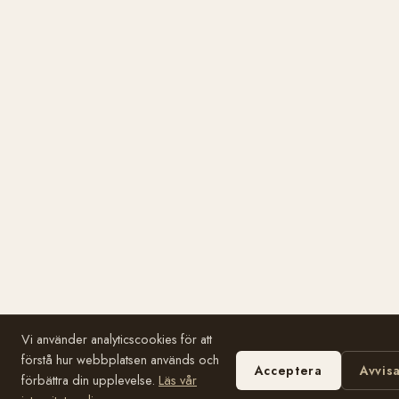
Vi använder analyticscookies för att
förstå hur webbplatsen används och
Acceptera
Avvis
förbättra din upplevelse.
Läs vår