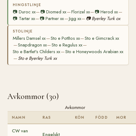
HINGSTLINJE
📷
Duroc xx
📷
Diomed xx
Florizel xx
📷
Herod xx
—
—
—
—
📷
Tartar xx
📷
Partner xx
Jigg xx
📷
Byerley Turk ox
—
—
—
STOLINJE
Millers Damsel xx
Sto e Pot8os xx
Sto e Gimcrack xx
—
—
Snapdragon xx
Sto e Regulus xx
—
—
—
Sto e Bartlet's Childers xx
Sto e Honeywoods Arabian xx
—
Sto e Byerley Turk xx
—
Avkommor (30)
Avkommor
NAMN
RAS
KÖN
FÖDD
MOR
CW van
Engelskt