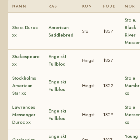
NAMN
RAS
KÖN
FÖDD
MOR
Sto e.
Sto e. Duroc
American
Black
Sto
183?
xx
Saddlebred
River
Messe
Shakespeare
Engelskt
Hingst
1827
xx
Fullblod
Stockholms
Sto e
Engelskt
American
Hingst
1822
Mambr
Fullblod
Star xx
xx
Lawrences
Sto e
Engelskt
Messenger
Hingst
182?
Messe
Fullblod
Duroc xx
xx
Engelskt
Young
Garland xx
Sto
1817