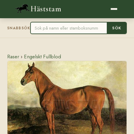
Häststam
SÖK
SNABBSÖK
Raser
›
Engelskt Fullblod