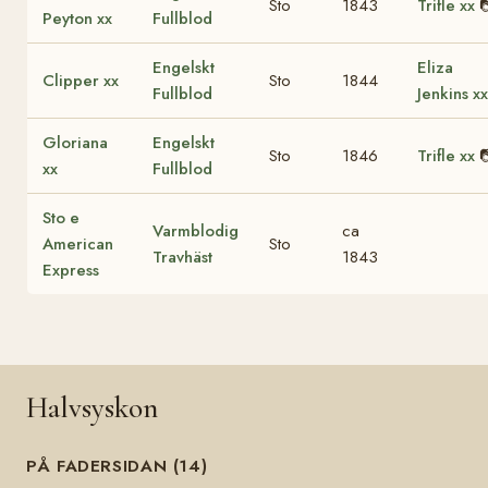
Sto
1843
Trifle xx

Peyton xx
Fullblod
Engelskt
Eliza
Clipper xx
Sto
1844
Fullblod
Jenkins xx
Gloriana
Engelskt
Sto
1846
Trifle xx

xx
Fullblod
Sto e
Varmblodig
ca
American
Sto
Travhäst
1843
Express
Halvsyskon
PÅ FADERSIDAN (14)