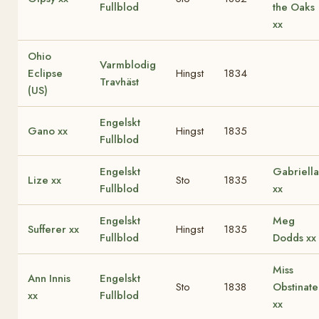
Fullblod
the Oaks
xx
Ohio
Varmblodig
Eclipse
Hingst
1834
Travhäst
(US)
Engelskt
Gano xx
Hingst
1835
Fullblod
Engelskt
Gabriella
Lize xx
Sto
1835
Fullblod
xx
Engelskt
Meg
Sufferer xx
Hingst
1835
Fullblod
Dodds xx
Miss
Ann Innis
Engelskt
Sto
1838
Obstinate
xx
Fullblod
xx