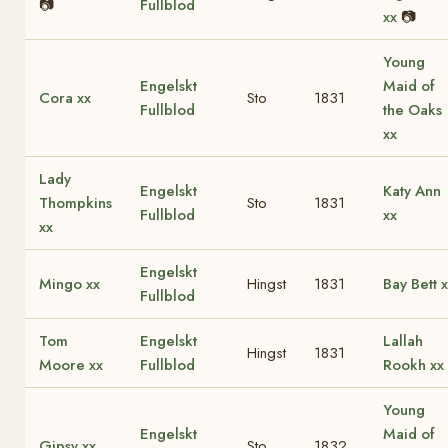
📷
Fullblod
xx
📷
Young
Engelskt
Maid of
Cora xx
Sto
1831
Fullblod
the Oaks
xx
Lady
Engelskt
Katy Ann
Thompkins
Sto
1831
Fullblod
xx
xx
Engelskt
Mingo xx
Hingst
1831
Bay Bett 
Fullblod
Tom
Engelskt
Lallah
Hingst
1831
Moore xx
Fullblod
Rookh xx
Young
Engelskt
Maid of
Gipsy xx
Sto
1832