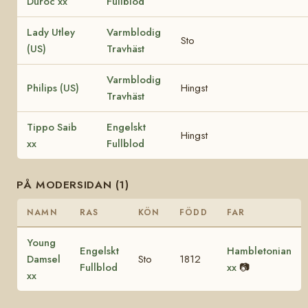
Duroc xx
Fullblod
Lady Utley
Varmblodig
Sto
(US)
Travhäst
Varmblodig
Philips (US)
Hingst
Travhäst
Tippo Saib
Engelskt
Hingst
xx
Fullblod
PÅ MODERSIDAN (1)
NAMN
RAS
KÖN
FÖDD
FAR
Young
Engelskt
Hambletonian
Damsel
Sto
1812
Fullblod
xx
📷
xx