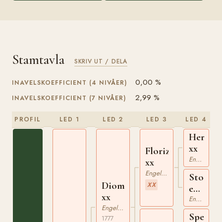
Stamtavla
SKRIV UT / DELA
0,00 %
INAVELSKOEFFICIENT (4 NIVÅER)
2,99 %
INAVELSKOEFFICIENT (7 NIVÅER)
PROFIL
LED 1
LED 2
LED 3
LED 4
Herod
xx
Florizel
Engelskt Fullblod
xx
Engelskt Fullblod
Sto
Diomed
XX
e
xx
Cygnet
Engelskt Fullblod
Engelskt Fullblod
xx
Spectat
1777