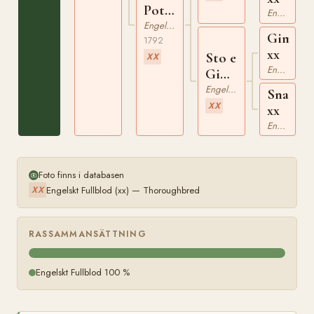
Pot8os
Engelskt Fullblod
xx
Engelskt Fullblod
Gimcra
1792
xx
Sto e
XX
Engelskt Fullblod
Gimcrack
xx
Engelskt Fullblod
Snapdr
XX
xx
Engelskt Fullblod
Foto finns i databasen
Engelskt Fullblod (xx) — Thoroughbred
XX
RASSAMMANSÄTTNING
Engelskt Fullblod 100 %