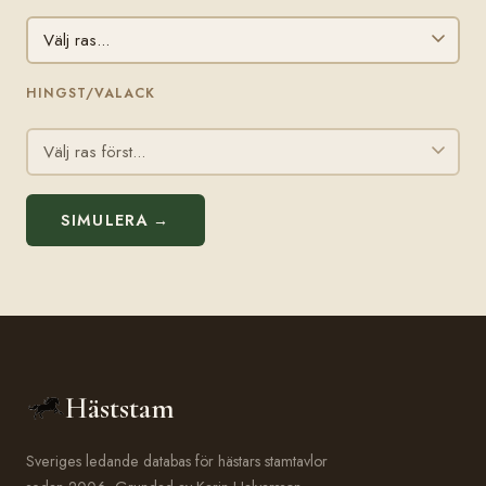
HINGST/VALACK
SIMULERA →
Häststam
Sveriges ledande databas för hästars stamtavlor