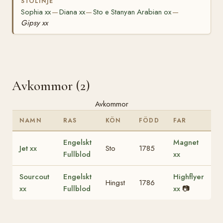
STOLINJE
Sophia xx
Diana xx
Sto e Stanyan Arabian ox
—
—
—
Gipsy xx
Avkommor (2)
Avkommor
NAMN
RAS
KÖN
FÖDD
FAR
Engelskt
Magnet
Jet xx
Sto
1785
Fullblod
xx
Sourcout
Engelskt
Highflyer
Hingst
1786
xx
Fullblod
xx
📷