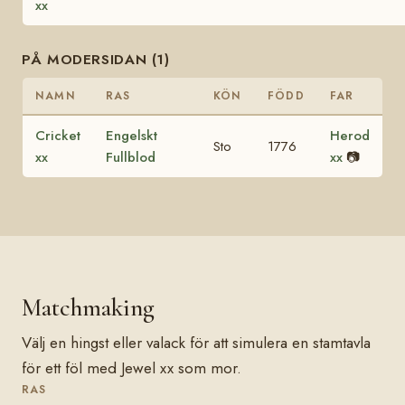
xx
PÅ MODERSIDAN (1)
NAMN
RAS
KÖN
FÖDD
FAR
Cricket
Engelskt
Herod
Sto
1776
xx
Fullblod
xx
📷
Matchmaking
Välj en hingst eller valack för att simulera en stamtavla
för ett föl med Jewel xx som mor.
RAS