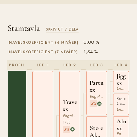
Stamtavla
SKRIV UT / DELA
0,00 %
INAVELSKOEFFICIENT (4 NIVÅER)
1,34 %
INAVELSKOEFFICIENT (7 NIVÅER)
PROFIL
LED 1
LED 2
LED 3
LED 4
Jigg
Partner
xx
Engelskt Fullblod
xx
Engelskt Fullblod
Sto e
Traveller
XX
Curwen's
xx
Bay
Engelskt Fullblod
Barb
Engelskt Fullblod
xx
Almanz
1735
Sto e
xx
XX
Engelskt Fullblod
Almanzor