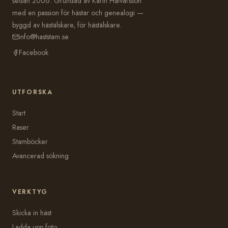
sedan 2006. Grundad av Karin Halvarsson
med en passion för hästar och genealogi —
byggd av hästälskare, för hästälskare.
info@haststam.se
Facebook
UTFORSKA
Start
Raser
Stamböcker
Avancerad sökning
VERKTYG
Skicka in häst
Ladda upp foto