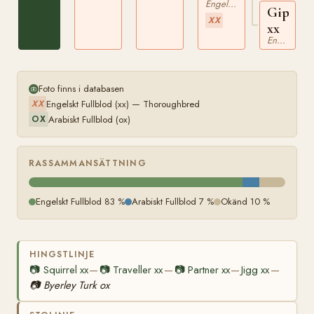
Arabian
Engelskt Fullblod
Gipsy
ox
XX
xx
Engelskt Fullblod
Foto finns i databasen
Engelskt Fullblod (xx) — Thoroughbred
XX
Arabiskt Fullblod (ox)
OX
RASSAMMANSÄTTNING
Engelskt Fullblod 83 %
Arabiskt Fullblod 7 %
Okänd 10 %
HINGSTLINJE
📷
Squirrel xx
📷
Traveller xx
📷
Partner xx
Jigg xx
—
—
—
—
📷
Byerley Turk ox