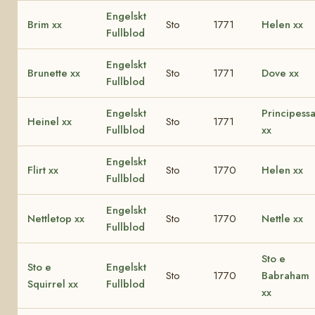
Engelskt
Brim xx
Sto
1771
Helen xx
Fullblod
Engelskt
Brunette xx
Sto
1771
Dove xx
Fullblod
Engelskt
Principess
Heinel xx
Sto
1771
Fullblod
xx
Engelskt
Flirt xx
Sto
1770
Helen xx
Fullblod
Engelskt
Nettletop xx
Sto
1770
Nettle xx
Fullblod
Sto e
Sto e
Engelskt
Sto
1770
Babraham
Squirrel xx
Fullblod
xx