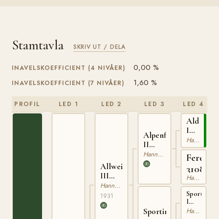
Stamtavla
SKRIV UT / DELA
0,00 %
INAVELSKOEFFICIENT (4 NIVÅER)
1,60 %
INAVELSKOEFFICIENT (7 NIVÅER)
PROFIL
LED 1
LED 2
LED 3
LED 4
Alderma
I
Alpenflug
31001030
Hannoveranare
II
310020023
Hannoveranare
Ferda
Allweiser
3108277
III
Hannoveranare
310017831
Hannoveranare
Sportanzei
1931
I
310273513
Hannoveranare
Sportinsel