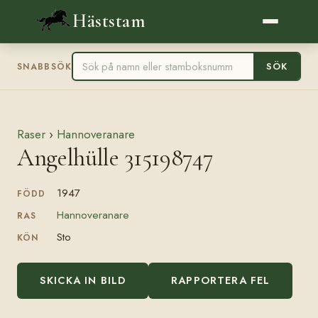
Häststam
SÖK
SNABBSÖK
Raser
›
Hannoveranare
Angelhülle 315198747
1947
FÖDD
Hannoveranare
RAS
Sto
KÖN
SKICKA IN BILD
RAPPORTERA FEL