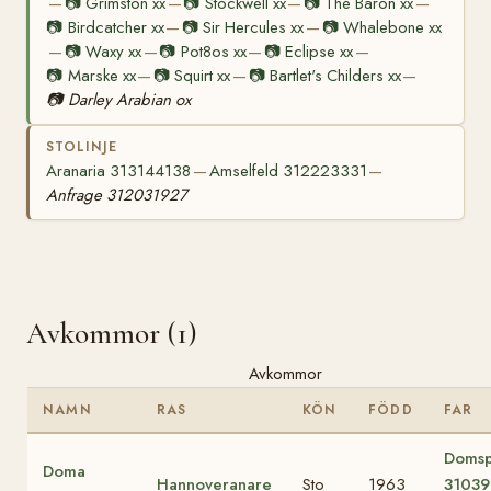
📷
Grimston xx
📷
Stockwell xx
📷
The Baron xx
—
—
—
—
📷
Birdcatcher xx
📷
Sir Hercules xx
📷
Whalebone xx
—
—
📷
Waxy xx
📷
Pot8os xx
📷
Eclipse xx
—
—
—
—
📷
Marske xx
📷
Squirt xx
📷
Bartlet's Childers xx
—
—
—
📷
Darley Arabian ox
STOLINJE
Aranaria 313144138
Amselfeld 312223331
—
—
Anfrage 312031927
Avkommor (1)
Avkommor
NAMN
RAS
KÖN
FÖDD
FAR
Domsp
Doma
Hannoveranare
Sto
1963
31039