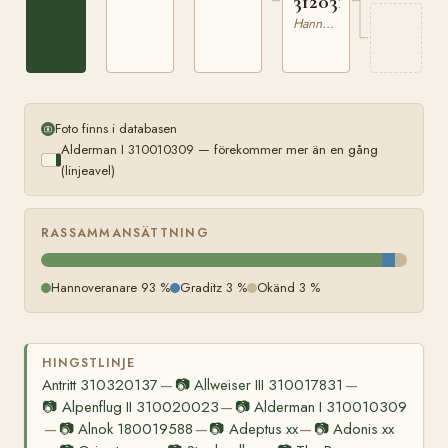
312031927
Hannoveranare
Foto finns i databasen
Alderman I 310010309 — förekommer mer än en gång
(linjeavel)
RASSAMMANSÄTTNING
Hannoveranare 93 %
Graditz 3 %
Okänd 3 %
HINGSTLINJE
Antritt 310320137
📷
Allweiser III 310017831
—
—
📷
Alpenflug II 310020023
📷
Alderman I 310010309
—
📷
Alnok 180019588
📷
Adeptus xx
📷
Adonis xx
—
—
—