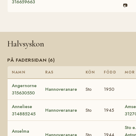
316659663
📷
Halvsyskon
PÅ FADERSIDAN (6)
NAMN
RAS
KÖN
FÖDD
MOR
Angernorne
Hannoveranare
Sto
1950
315630550
Anneliese
Amse
Hannoveranare
Sto
1945
314885245
3127
Sto e.
Anselma
Hannoveranare
Sto
1944
Anton