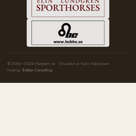
© 2006–2026 Häststam.se · Grundad av Karin Halvarsson
Hosting:
Bobbe Consulting