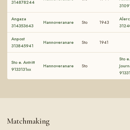
314878244
3109
Angaza
Aler
Hannoveranare
Sto
1943
314353643
3124
Anpost
Hannoveranare
Sto
1941
313845941
Sto e.
Sto e. Antritt
Hannoveranare
Sto
Journa
9133131xx
9133
Matchmaking