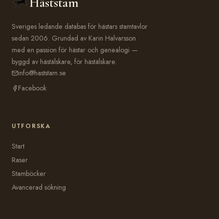
Häststam
Sveriges ledande databas för hästars stamtavlor
sedan 2006. Grundad av Karin Halvarsson
med en passion för hästar och genealogi —
byggd av hästälskare, för hästälskare.
info@haststam.se
Facebook
UTFORSKA
Start
Raser
Stamböcker
Avancerad sökning