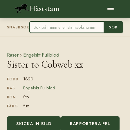
Häststam
SÖK
SNABBSÖK
Raser
›
Engelskt Fullblod
Sister to Cobweb xx
1820
FÖDD
Engelskt Fullblod
RAS
Sto
KÖN
fux
FÄRG
SKICKA IN BILD
RAPPORTERA FEL