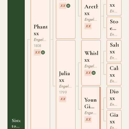
xx
Arethusa
XX
Engelskt Fullblod
xx
Engelskt Fullblod
Sto
Phantom
XX
e
xx
Prophe
Engelskt Fullblod
Engelskt Fullblod
xx
Saltram
1808
xx
Whiskey
XX
Engelskt Fullblod
xx
Engelskt Fullblod
Calash
Julia
XX
xx
xx
Engelskt Fullblod
Engelskt Fullblod
Diomed
1799
xx
Young
XX
Engelskt Fullblod
Giantess
xx
Engelskt Fullblod
Giantes
XX
Sister
xx
to
Engelskt Fullblod