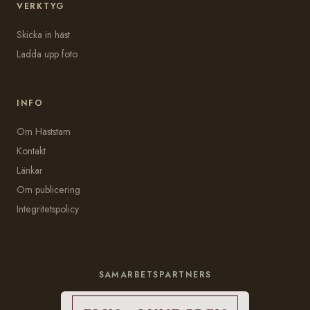
VERKTYG
Skicka in häst
Ladda upp foto
INFO
Om Häststam
Kontakt
Länkar
Om publicering
Integritetspolicy
SAMARBETSPARTNERS