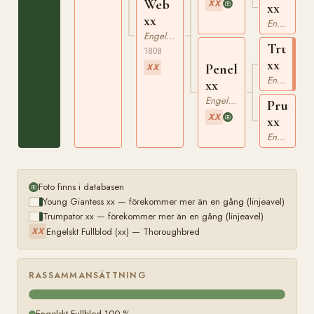
Web
XX
xx
xx
Engelskt Fullblod
Engelskt Fullblod
Trumpa
1808
xx
Penelope
XX
Engelskt Fullblod
xx
Engelskt Fullblod
Prunell
XX
xx
Engelskt Fullblod
Foto finns i databasen
Young Giantess xx — förekommer mer än en gång (linjeavel)
Trumpator xx — förekommer mer än en gång (linjeavel)
Engelskt Fullblod (xx) — Thoroughbred
XX
RASSAMMANSÄTTNING
Engelskt Fullblod 100 %