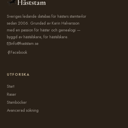
Häststam
Sveriges ledande databas för hästars stamtavlor
sedan 2006. Grundad av Karin Halvarsson
med en passion för hästar och genealogi —
byggd av hästälskare, för hästälskare.
info@haststam.se
Facebook
UTFORSKA
Start
Raser
Stamböcker
Avancerad sökning