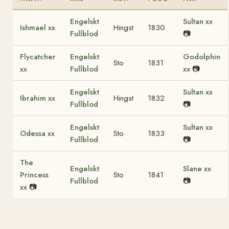
Engelskt
Sultan xx
Ishmael xx
Hingst
1830
Fullblod
📷
Flycatcher
Engelskt
Godolphin
Sto
1831
xx
Fullblod
xx
📷
Engelskt
Sultan xx
Ibrahim xx
Hingst
1832
Fullblod
📷
Engelskt
Sultan xx
Odessa xx
Sto
1833
Fullblod
📷
The
Engelskt
Slane xx
Princess
Sto
1841
Fullblod
📷
xx
📷