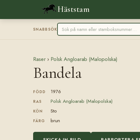
Häststam
SNABBSÖK
Raser
›
Polsk Angloarab (Malopolska)
Bandela
1976
FÖDD
Polsk Angloarab (Malopolska)
RAS
Sto
KÖN
brun
FÄRG
SKICKA IN BILD
RAPPORTERA F