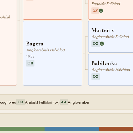
Engelskt Fullblod
XX
olska)
Marten x
Angloarabiskt Fullblod
Bagera
OX
Angloarabiskt Halvblod
1958
Babilonka
OX
Angloarabiskt Halvblod
OX
oroughbred
Arabiskt Fullblod (ox)
Anglo-araber
OX
AA