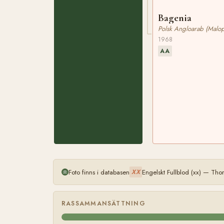
Bagenia
Polsk Angloarab (Malop
1968
AA
Foto finns i databasen
Engelskt Fullblod (xx) — Th
XX
RASSAMMANSÄTTNING