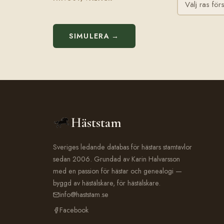
SIMULERA →
Häststam
Sveriges ledande databas för hästars stamtavlor
sedan 2006. Grundad av Karin Halvarsson
med en passion för hästar och genealogi —
byggd av hästälskare, för hästälskare.
info@haststam.se
Facebook