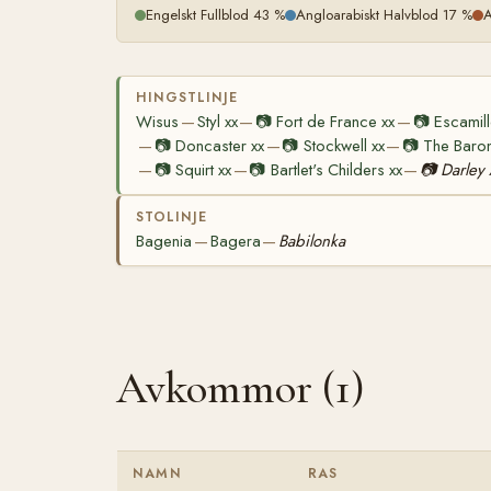
Engelskt Fullblod 43 %
Angloarabiskt Halvblod 17 %
A
HINGSTLINJE
Wisus
Styl xx
📷
Fort de France xx
📷
Escamill
—
—
—
📷
Doncaster xx
📷
Stockwell xx
📷
The Baron
—
—
—
📷
Squirt xx
📷
Bartlet's Childers xx
📷
Darley
—
—
—
STOLINJE
Bagenia
Bagera
Babilonka
—
—
Avkommor (1)
NAMN
RAS