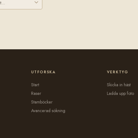
UTFORSKA
VERKTYG
Start
Skicka in häst
Raser
Ladda upp foto
Stamböcker
Avancerad sökning