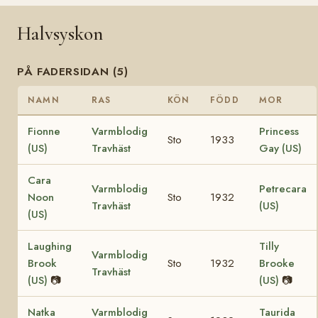
Halvsyskon
PÅ FADERSIDAN (5)
NAMN
RAS
KÖN
FÖDD
MOR
Fionne
Varmblodig
Princess
Sto
1933
(US)
Travhäst
Gay (US)
Cara
Varmblodig
Petrecara
Noon
Sto
1932
Travhäst
(US)
(US)
Laughing
Tilly
Varmblodig
Brook
Sto
1932
Brooke
Travhäst
(US)
📷
(US)
📷
Natka
Varmblodig
Taurida