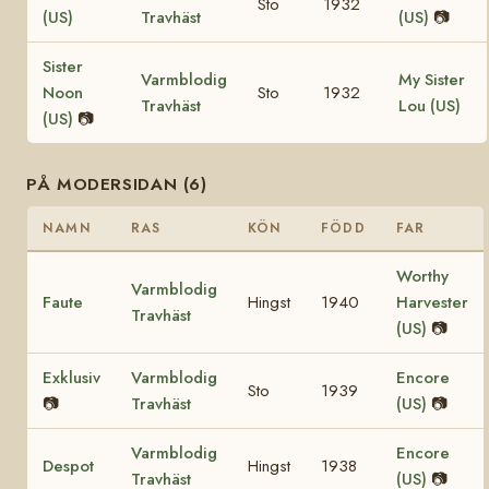
Sto
1932
(US)
Travhäst
(US)
📷
Sister
Varmblodig
My Sister
Noon
Sto
1932
Travhäst
Lou (US)
(US)
📷
PÅ MODERSIDAN (6)
NAMN
RAS
KÖN
FÖDD
FAR
Worthy
Varmblodig
Faute
Hingst
1940
Harvester
Travhäst
(US)
📷
Exklusiv
Varmblodig
Encore
Sto
1939
📷
Travhäst
(US)
📷
Varmblodig
Encore
Despot
Hingst
1938
Travhäst
(US)
📷