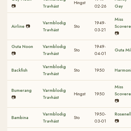
Hingst
📷
Travhäst
02-26
Gay
Miss
Varmblodig
1949-
Airline
📷
Sto
Scovere
Travhäst
03-21
📷
Guta Noon
Varmblodig
1949-
Sto
Guta Mil
📷
Travhäst
04-01
Varmblodig
Backfish
Sto
1950
Harmon
Travhäst
Miss
Bumerang
Varmblodig
Hingst
1950
Scovere
📷
Travhäst
📷
Varmblodig
1950-
Rosenel
Bambina
Sto
Travhäst
03-01
📷