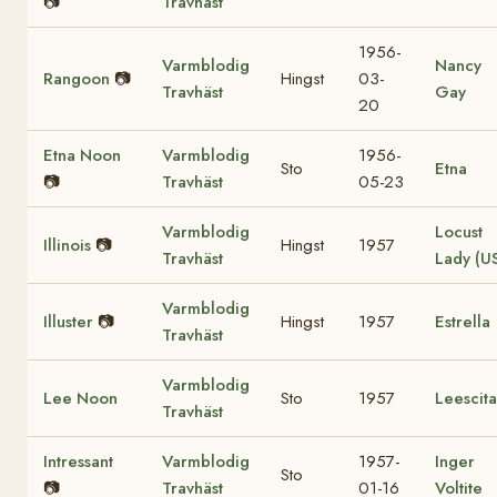
📷
Travhäst
1956-
Varmblodig
Nancy
Rangoon
📷
Hingst
03-
Travhäst
Gay
20
Etna Noon
Varmblodig
1956-
Sto
Etna
📷
Travhäst
05-23
Varmblodig
Locust
Illinois
📷
Hingst
1957
Travhäst
Lady (U
Varmblodig
Illuster
📷
Hingst
1957
Estrella
Travhäst
Varmblodig
Lee Noon
Sto
1957
Leescita
Travhäst
Intressant
Varmblodig
1957-
Inger
Sto
📷
Travhäst
01-16
Voltite