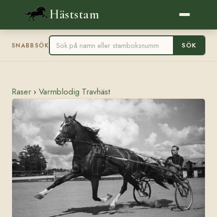
Häststam
SÖK
SNABBSÖK
Raser
›
Varmblodig Travhäst