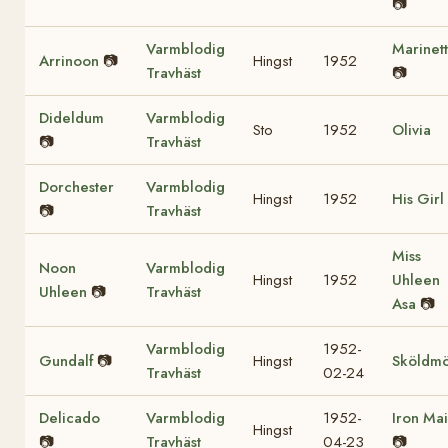
📷
Varmblodig
Marinet
Arrinoon
📷
Hingst
1952
Travhäst
📷
Dideldum
Varmblodig
Sto
1952
Olivia
📷
Travhäst
Dorchester
Varmblodig
Hingst
1952
His Girl
📷
Travhäst
Miss
Noon
Varmblodig
Hingst
1952
Uhleen
Uhleen
📷
Travhäst
Asa
📷
Varmblodig
1952-
Gundalf
📷
Hingst
Sköldm
Travhäst
02-24
Delicado
Varmblodig
1952-
Iron Ma
Hingst
📷
Travhäst
04-23
📷