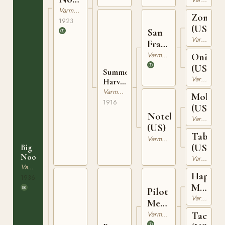
(US)
Varmblodig Travhäst
Zombr
1923
(US)
San
Varmblodig Travhäst
Francisco
(US)
Varmblodig Travhäst
Oniska
(US)
Summer
Varmblodig Travhäst
Harvest
(US)
Varmblodig Travhäst
Moko
1916
(US)
Notelet
Varmblodig Travhäst
(US)
Tablet
Varmblodig Travhäst
(US)
Big
Noon
Varmblodig Travhäst
Varmblodig Travhäst
Happy
1936
Mediu
Pilot
(US)
Varmblodig Travhäst
Medium
(US)
Varmblodig Travhäst
Tackey