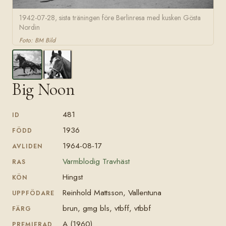
1942-07-28, sista träningen före Berlinresa med kusken Gösta
Nordin
Foto: BM Bild
Big Noon
481
ID
1936
FÖDD
1964-08-17
AVLIDEN
Varmblodig Travhäst
RAS
Hingst
KÖN
Reinhold Mattsson, Vallentuna
UPPFÖDARE
brun, gmg bls, vtbff, vtbbf
FÄRG
A (1960)
PREMIERAD