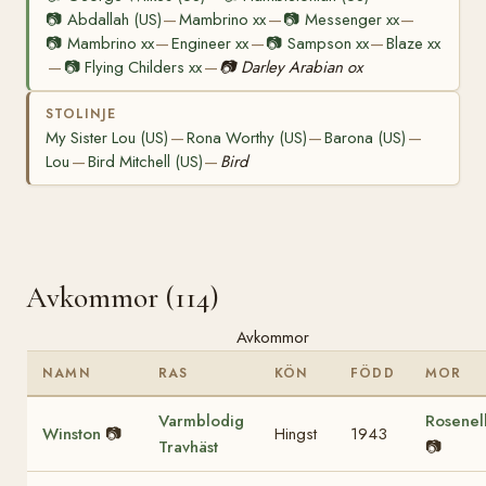
📷
Abdallah (US)
Mambrino xx
📷
Messenger xx
—
—
—
📷
Mambrino xx
Engineer xx
📷
Sampson xx
Blaze xx
—
—
—
📷
Flying Childers xx
📷
Darley Arabian ox
—
—
STOLINJE
My Sister Lou (US)
Rona Worthy (US)
Barona (US)
—
—
—
Lou
Bird Mitchell (US)
Bird
—
—
Avkommor (114)
Avkommor
NAMN
RAS
KÖN
FÖDD
MOR
Varmblodig
Rosenel
Winston
📷
Hingst
1943
Travhäst
📷