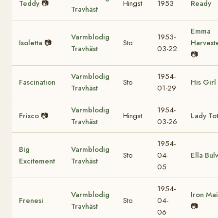
Teddy
📷
Hingst
1953
Ready
Travhäst
Emma
Varmblodig
1953-
Isoletta
📷
Sto
Harvest
Travhäst
03-22
📷
Varmblodig
1954-
Fascination
Sto
His Girl
Travhäst
01-29
Varmblodig
1954-
Frisco
📷
Hingst
Lady To
Travhäst
03-26
1954-
Big
Varmblodig
Sto
04-
Ella Bul
Excitement
Travhäst
05
1954-
Varmblodig
Iron Ma
Frenesi
Sto
04-
Travhäst
📷
06