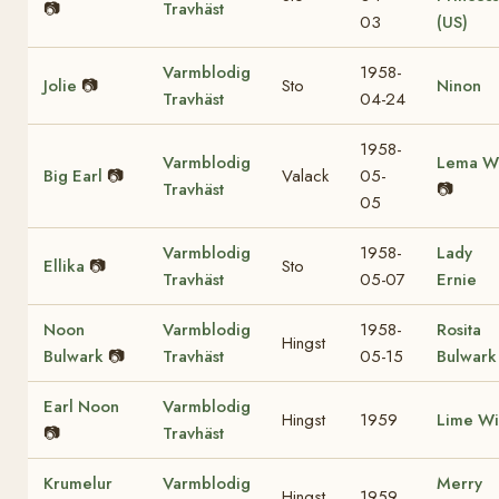
📷
Travhäst
03
(US)
Varmblodig
1958-
Jolie
📷
Sto
Ninon
Travhäst
04-24
1958-
Varmblodig
Lema Wi
Big Earl
📷
Valack
05-
Travhäst
📷
05
Varmblodig
1958-
Lady
Ellika
📷
Sto
Travhäst
05-07
Ernie
Noon
Varmblodig
1958-
Rosita
Hingst
Bulwark
📷
Travhäst
05-15
Bulwark
Earl Noon
Varmblodig
Hingst
1959
Lime Wi
📷
Travhäst
Krumelur
Varmblodig
Merry
Hingst
1959