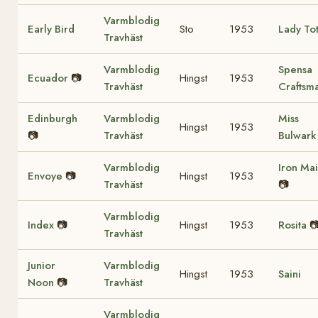
Varmblodig
Early Bird
Sto
1953
Lady To
Travhäst
Varmblodig
Spensa
Ecuador
📷
Hingst
1953
Travhäst
Craftsm
Edinburgh
Varmblodig
Miss
Hingst
1953
📷
Travhäst
Bulwark
Varmblodig
Iron Ma
Envoye
📷
Hingst
1953
Travhäst
📷
Varmblodig
Index
📷
Hingst
1953
Rosita

Travhäst
Junior
Varmblodig
Hingst
1953
Saini
Noon
📷
Travhäst
Varmblodig