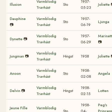
Varmblodig
1957-
Illusion
Sto
Joliette
Travhäst
05-23
Dauphine
Varmblodig
1957-
Sto
Ljunga
📷
Travhäst
06-19
Varmblodig
1957-
Marinet
Dynette
📷
Sto
Travhäst
06-29
📷
Varmblodig
Jungman
📷
Hingst
1958
Joliette
Travhäst
Varmblodig
1958-
Anoon
Sto
Angela
Travhäst
02-08
Varmblodig
1958-
Delvin
📷
Hingst
Lotten
Travhäst
02-15
1958-
Peg's
Jeune Fille
Varmblodig
Sto
04-
Princess