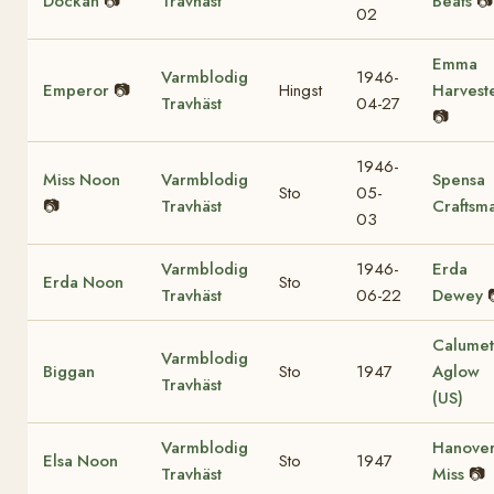
Dockan
📷
Travhäst
Beats
📷
02
Emma
Varmblodig
1946-
Emperor
📷
Hingst
Harvest
Travhäst
04-27
📷
1946-
Miss Noon
Varmblodig
Spensa
Sto
05-
📷
Travhäst
Craftsm
03
Varmblodig
1946-
Erda
Erda Noon
Sto
Travhäst
06-22
Dewey
Calumet
Varmblodig
Biggan
Sto
1947
Aglow
Travhäst
(US)
Varmblodig
Hanove
Elsa Noon
Sto
1947
Travhäst
Miss
📷