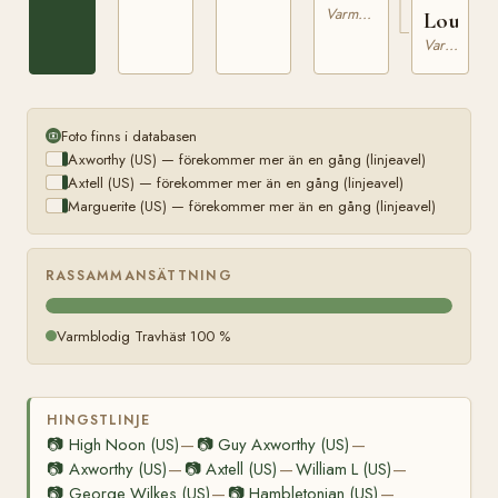
Varmblodig Travhäst
Lou
Varmblodig Travhäst
Foto finns i databasen
Axworthy (US) — förekommer mer än en gång (linjeavel)
Axtell (US) — förekommer mer än en gång (linjeavel)
Marguerite (US) — förekommer mer än en gång (linjeavel)
RASSAMMANSÄTTNING
Varmblodig Travhäst 100 %
HINGSTLINJE
📷
High Noon (US)
📷
Guy Axworthy (US)
—
—
📷
Axworthy (US)
📷
Axtell (US)
William L (US)
—
—
—
📷
George Wilkes (US)
📷
Hambletonian (US)
—
—