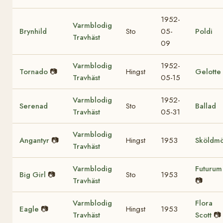
1952-
Varmblodig
Brynhild
Sto
05-
Poldi
Travhäst
09
Varmblodig
1952-
Tornado
📷
Hingst
Gelotte
Travhäst
05-15
Varmblodig
1952-
Serenad
Sto
Ballad
Travhäst
05-31
Varmblodig
Angantyr
📷
Hingst
1953
Sköldm
Travhäst
Varmblodig
Futurum
Big Girl
📷
Sto
1953
Travhäst
📷
Varmblodig
Flora
Eagle
📷
Hingst
1953
Travhäst
Scott
📷