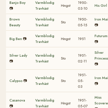
Banjo Boy
Varmblodig
1950-
Hingst
His Girl
📷
Travhäst
03-10
Brown
Varmblodig
1950-
Iron Ma
Sto
Beauty
Travhäst
05-15
📷
Varmblodig
Futurum
Big Ben
📷
Hingst
1951
Travhäst
📷
Silver
Silver Lady
Varmblodig
1951-
Sto
Princess
📷
Travhäst
02-11
📷
1951-
Varmblodig
Iron Ma
Calypso
📷
Sto
05-
Travhäst
📷
03
Miss
Casanova
Varmblodig
1951-
Hingst
Scovere
📷
Travhäst
05-07