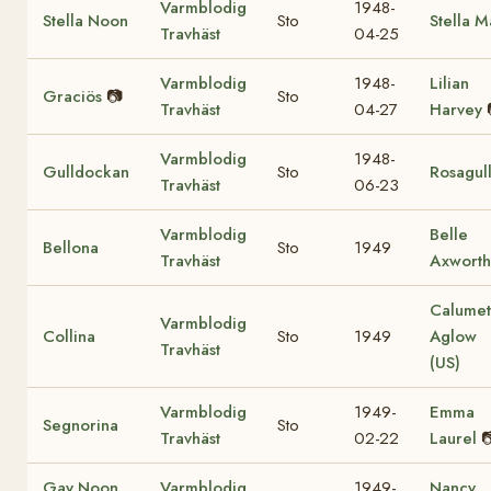
Varmblodig
1948-
Stella Noon
Sto
Stella 
Travhäst
04-25
Varmblodig
1948-
Lilian
Graciös
📷
Sto
Travhäst
04-27
Harvey
Varmblodig
1948-
Gulldockan
Sto
Rosagul
Travhäst
06-23
Varmblodig
Belle
Bellona
Sto
1949
Travhäst
Axworth
Calumet
Varmblodig
Collina
Sto
1949
Aglow
Travhäst
(US)
Varmblodig
1949-
Emma
Segnorina
Sto
Travhäst
02-22
Laurel

Gay Noon
Varmblodig
1949-
Nancy