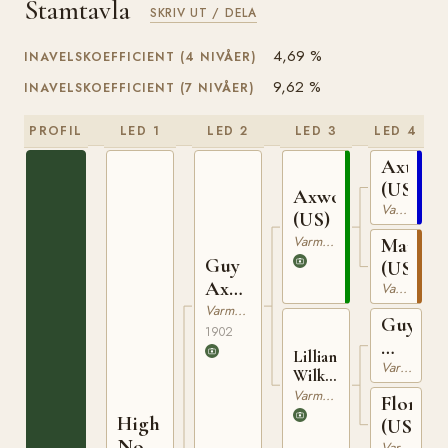
Stamtavla
SKRIV UT / DELA
4,69 %
INAVELSKOEFFICIENT (4 NIVÅER)
9,62 %
INAVELSKOEFFICIENT (7 NIVÅER)
PROFIL
LED 1
LED 2
LED 3
LED 4
Axtell
(US)
Axworthy
Varmblodig Travhäst
(US)
Varmblodig Travhäst
Margue
Guy
(US)
Axworthy
Varmblodig Travhäst
(US)
Varmblodig Travhäst
Guy
1902
Wilkes
Lillian
(US)
Varmblodig Travhäst
Wilkes
(US)
Varmblodig Travhäst
Flora
High
(US)
Noon
Varmblodig Travhäst