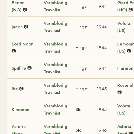
Enoon
Varmblodig
Gerd E
Hingst
1944
(NO)
📷
Travhäst
(NO)
📷
Varmblodig
Voleta
Janon
📷
Hingst
1944
Travhäst
(US)
Lord Noon
Varmblodig
Lemomi
Hingst
1944
📷
Travhäst
(US)
📷
Varmblodig
Spitfire
📷
Hingst
1944
Harmon
Travhäst
Varmblodig
Rosenel
Ike
📷
Hingst
1945
Travhäst
📷
Varmblodig
Voleta
Kimonon
Sto
1945
Travhäst
(US)
Astoria
Varmblodig
Astoria
Sto
1946
Noon
Travhäst
Scott
📷