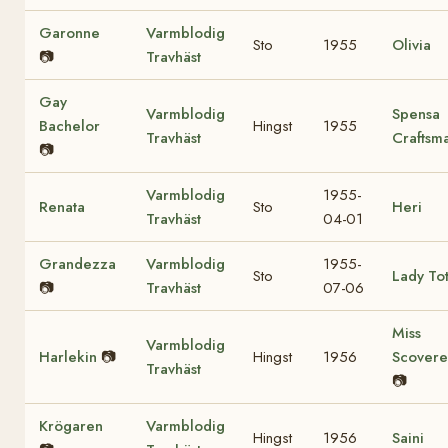
Garonne
Varmblodig
Sto
1955
Olivia
📷
Travhäst
Gay
Varmblodig
Spensa
Bachelor
Hingst
1955
Travhäst
Craftsm
📷
Varmblodig
1955-
Renata
Sto
Heri
Travhäst
04-01
Grandezza
Varmblodig
1955-
Sto
Lady To
📷
Travhäst
07-06
Miss
Varmblodig
Harlekin
📷
Hingst
1956
Scovere
Travhäst
📷
Krögaren
Varmblodig
Hingst
1956
Saini