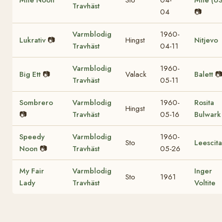
Mite Noon
Sto
04-
Mite (US
Travhäst
04
📷
Varmblodig
1960-
Lukrativ
📷
Hingst
Nitjevo
Travhäst
04-11
Varmblodig
1960-
Big Ett
📷
Valack
Balett

Travhäst
05-11
Sombrero
Varmblodig
1960-
Rosita
Hingst
📷
Travhäst
05-16
Bulwark
Speedy
Varmblodig
1960-
Sto
Leescita
Noon
📷
Travhäst
05-26
My Fair
Varmblodig
Inger
Sto
1961
Lady
Travhäst
Voltite