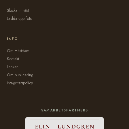
Skicka in häst
Ladda upp foto
INFO
Om Häststam
Kontakt
Länkar
Om publicering
Integritetspolicy
SAMARBETSPARTNERS