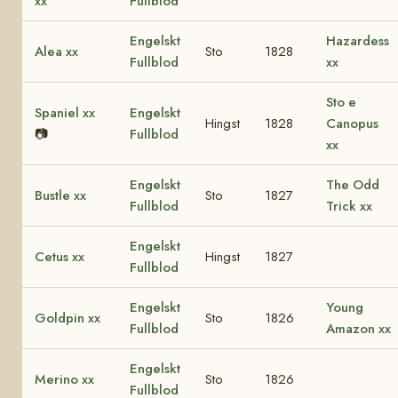
xx
Fullblod
Engelskt
Hazardess
Alea xx
Sto
1828
Fullblod
xx
Sto e
Spaniel xx
Engelskt
Hingst
1828
Canopus
📷
Fullblod
xx
Engelskt
The Odd
Bustle xx
Sto
1827
Fullblod
Trick xx
Engelskt
Cetus xx
Hingst
1827
Fullblod
Engelskt
Young
Goldpin xx
Sto
1826
Fullblod
Amazon xx
Engelskt
Merino xx
Sto
1826
Fullblod