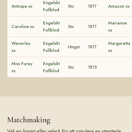
Engelskt
Antiope xx
Sto
1817
Amazon xx
Fullblod
Engelskt
Marianne
Caroline xx
Sto
1817
Fullblod
xx
Waverley
Engelskt
Margaretta
Hingst
1817
xx
Fullblod
xx
Miss Furey
Engelskt
Sto
1815
xx
Fullblod
Matchmaking
Välj en hingst eller valack för att simulera en stamtavla