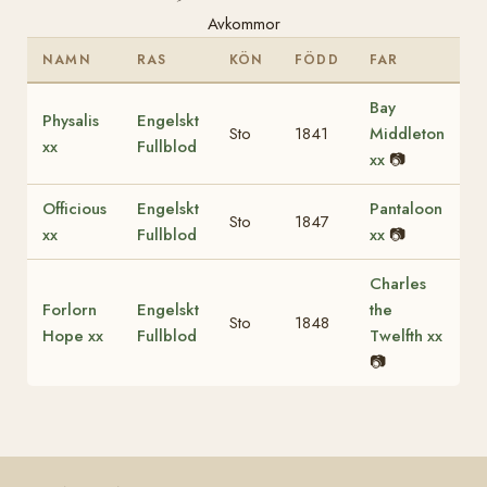
Avkommor
NAMN
RAS
KÖN
FÖDD
FAR
Bay
Physalis
Engelskt
Sto
1841
Middleton
xx
Fullblod
xx
📷
Officious
Engelskt
Pantaloon
Sto
1847
xx
Fullblod
xx
📷
Charles
Forlorn
Engelskt
the
Sto
1848
Hope xx
Fullblod
Twelfth xx
📷