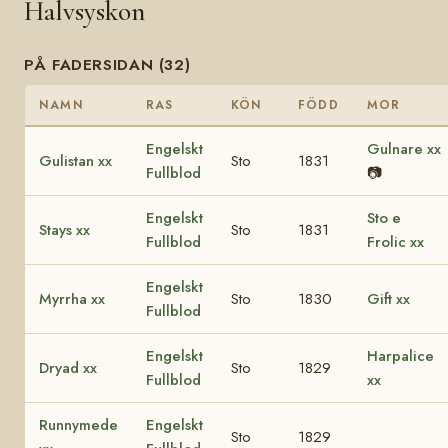
Halvsyskon
PÅ FADERSIDAN (32)
NAMN
RAS
KÖN
FÖDD
MOR
Engelskt
Gulnare xx
Gulistan xx
Sto
1831
Fullblod
📷
Engelskt
Sto e
Stays xx
Sto
1831
Fullblod
Frolic xx
Engelskt
Myrrha xx
Sto
1830
Gift xx
Fullblod
Engelskt
Harpalice
Dryad xx
Sto
1829
Fullblod
xx
Runnymede
Engelskt
Sto
1829