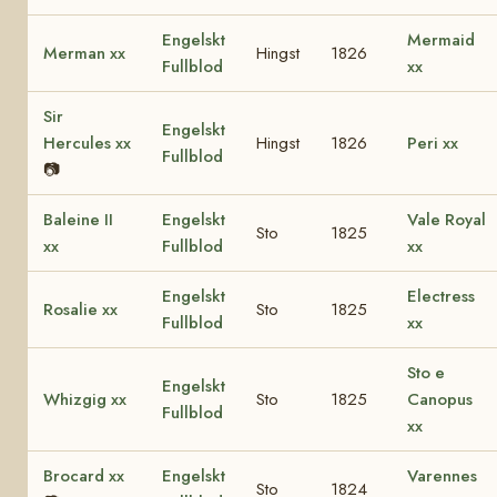
Engelskt
Mermaid
Merman xx
Hingst
1826
Fullblod
xx
Sir
Engelskt
Hercules xx
Hingst
1826
Peri xx
Fullblod
📷
Baleine II
Engelskt
Vale Royal
Sto
1825
xx
Fullblod
xx
Engelskt
Electress
Rosalie xx
Sto
1825
Fullblod
xx
Sto e
Engelskt
Whizgig xx
Sto
1825
Canopus
Fullblod
xx
Brocard xx
Engelskt
Varennes
Sto
1824