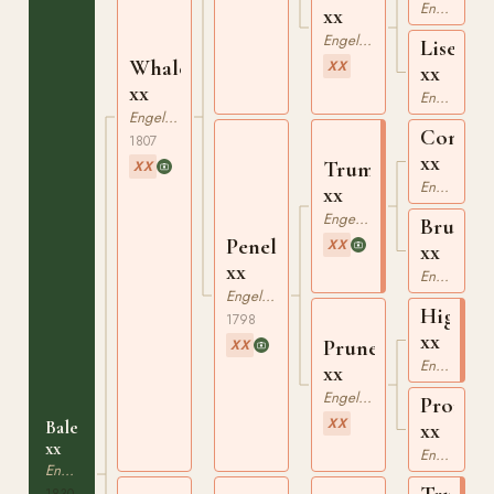
Engelskt Fullblod
xx
Engelskt Fullblod
Lisette
Whalebone
XX
xx
xx
Engelskt Fullblod
Engelskt Fullblod
Conduc
1807
xx
Trumpator
XX
Engelskt Fullblod
xx
Engelskt Fullblod
Brunett
Penelope
XX
xx
xx
Engelskt Fullblod
Engelskt Fullblod
Highfly
1798
xx
Prunella
XX
Engelskt Fullblod
xx
Engelskt Fullblod
Promis
XX
Baleine
xx
xx
Engelskt Fullblod
Engelskt Fullblod