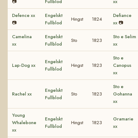
📷
Fullblod
xx
Defence xx
Engelskt
Defiance
Hingst
1824
📷
Fullblod
xx
📷
Camelina
Engelskt
Sto e Selim
Sto
1823
xx
Fullblod
xx
Sto e
Engelskt
Lap-Dog xx
Hingst
1823
Canopus
Fullblod
xx
Sto e
Engelskt
Rachel xx
Sto
1823
Gohanna
Fullblod
xx
Young
Engelskt
Gramarie
Whalebone
Hingst
1823
Fullblod
xx
xx