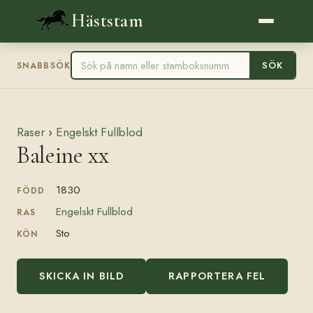
Häststam
SÖK
SNABBSÖK
Raser
›
Engelskt Fullblod
Baleine xx
1830
FÖDD
Engelskt Fullblod
RAS
Sto
KÖN
SKICKA IN BILD
RAPPORTERA FEL