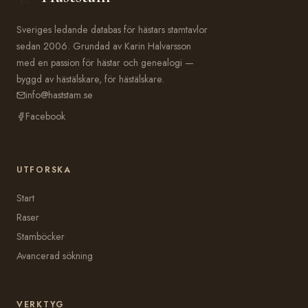
Sveriges ledande databas för hästars stamtavlor
sedan 2006. Grundad av Karin Halvarsson
med en passion för hästar och genealogi —
byggd av hästälskare, för hästälskare.
info@haststam.se
Facebook
UTFORSKA
Start
Raser
Stamböcker
Avancerad sökning
VERKTYG