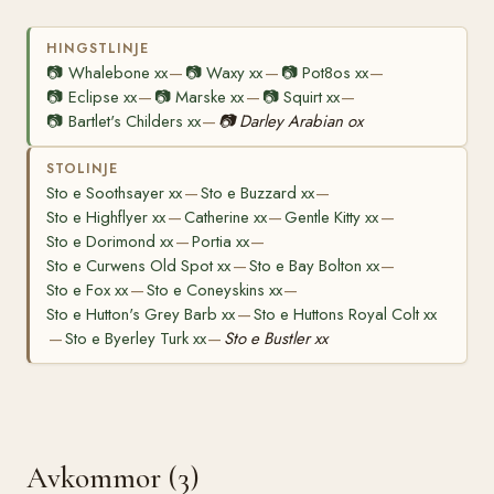
HINGSTLINJE
📷
Whalebone xx
📷
Waxy xx
📷
Pot8os xx
—
—
—
📷
Eclipse xx
📷
Marske xx
📷
Squirt xx
—
—
—
📷
Bartlet's Childers xx
📷
Darley Arabian ox
—
STOLINJE
Sto e Soothsayer xx
Sto e Buzzard xx
—
—
Sto e Highflyer xx
Catherine xx
Gentle Kitty xx
—
—
—
Sto e Dorimond xx
Portia xx
—
—
Sto e Curwens Old Spot xx
Sto e Bay Bolton xx
—
—
Sto e Fox xx
Sto e Coneyskins xx
—
—
Sto e Hutton's Grey Barb xx
Sto e Huttons Royal Colt xx
—
Sto e Byerley Turk xx
Sto e Bustler xx
—
—
Avkommor (3)