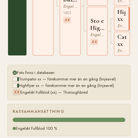
Engelskt Fullblod
xx
Engelskt Fullblod
Highfly
1803
xx
Sto e
XX
Engelskt Fullblod
Highflyer
xx
Engelskt Fullblod
Catheri
XX
xx
Engelskt Fullblod
Foto finns i databasen
Trumpator xx — förekommer mer än en gång (linjeavel)
Highflyer xx — förekommer mer än en gång (linjeavel)
Engelskt Fullblod (xx) — Thoroughbred
XX
RASSAMMANSÄTTNING
Engelskt Fullblod 100 %