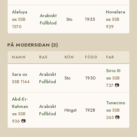
Aleluya
Novelera
Arabiskt
ox
Sto
1935
ox
SSB
SSB
Fullblod
1570
929
PÅ MODERSIDAN (2)
NAMN
RAS
KÖN
FÖDD
FAR
Sirio III
Sara ox
Arabiskt
Sto
1930
ox
SSB
Fullblod
SSB 1144
📷
727
Abd-Er-
Tunecino
Rahman
Arabiskt
Hingst
1928
ox
SSB
ox
Fullblod
SSB
📷
265
📷
936