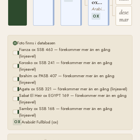
ox
SSB
Arabiskt Fullblod
desert
168
OX
mare
Foto finns i databasen
Fianza ox SSB 463 — förekommer mer än en gång
(linjeavel)
Korosko ox SSB 241 — förekommer mer än en gång
(linjeavel)
Ibrahim ox PASB 407 — förekommer mer än en gång
(linjeavel)
Agata ox SSB 321 — förekommer mer än en gång (linjeavel)
Sabat El Heir ox EGYPT 169 — förekommer mer än en gång
(linjeavel)
Sambry ox SSB 168 — förekommer mer än en gång
(linjeavel)
Arabiskt Fullblod (ox)
OX