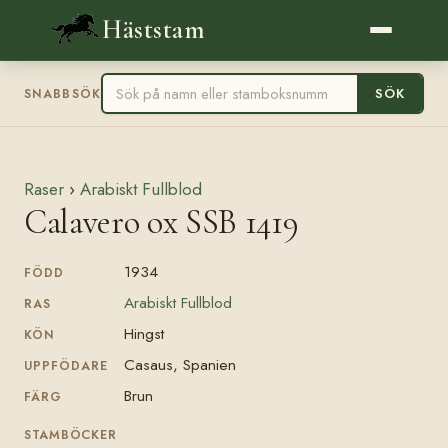
Häststam
SÖK
SNABBSÖK
Raser
›
Arabiskt Fullblod
Calavero ox SSB 1419
1934
FÖDD
Arabiskt Fullblod
RAS
Hingst
KÖN
Casaus, Spanien
UPPFÖDARE
Brun
FÄRG
STAMBÖCKER