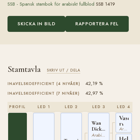
SSB - Spansk stambok för arabiskt fullblod
SSB 1419
SKICKA IN BILD
RAPPORTERA FEL
Stamtavla
SKRIV UT / DELA
42,19 %
INAVELSKOEFFICIENT (4 NIVÅER)
42,97 %
INAVELSKOEFFICIENT (7 NIVÅER)
PROFIL
LED 1
LED 2
LED 3
LED 4
Vasco
Wan
De
Dick
Arabiskt Fullblod
Gama
ox
Arabiskt Fullblod
Hela
ox