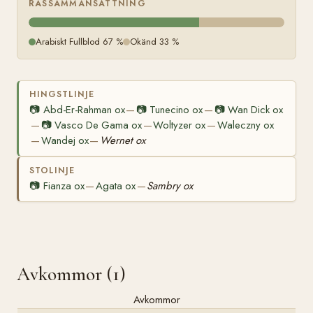
RASSAMMANSÄTTNING
Arabiskt Fullblod 67 %
Okänd 33 %
HINGSTLINJE
📷
Abd-Er-Rahman ox
📷
Tunecino ox
📷
Wan Dick ox
—
—
📷
Vasco De Gama ox
Woltyzer ox
Waleczny ox
—
—
—
Wandej ox
Wernet ox
—
—
STOLINJE
📷
Fianza ox
Agata ox
Sambry ox
—
—
Avkommor (1)
Avkommor