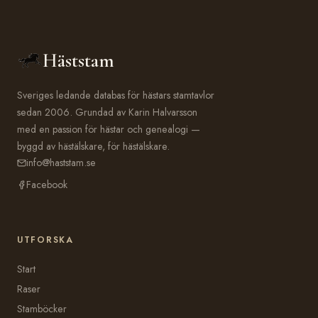
Häststam
Sveriges ledande databas för hästars stamtavlor
sedan 2006. Grundad av Karin Halvarsson
med en passion för hästar och genealogi —
byggd av hästälskare, för hästälskare.
info@haststam.se
Facebook
UTFORSKA
Start
Raser
Stamböcker