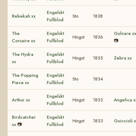
Engelskt
Rebekah xx
Sto
1838
Fullblod
The
Engelskt
Gulnare x
Hingst
1836
Corsaire xx
Fullblod
📷
The Hydra
Engelskt
Hingst
1835
Zebra xx
xx
Fullblod
The Popping
Engelskt
Sto
1834
Piece xx
Fullblod
Engelskt
Arthur xx
Hingst
1833
Angelica x
Fullblod
Birdcatcher
Engelskt
Hingst
1833
Guiccioli 
xx
📷
Fullblod