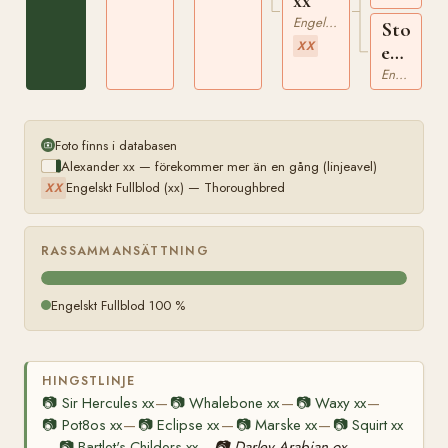
xx
Engelskt Fullblod
Sto
XX
e
Highfly
Engelskt Fullblod
xx
Foto finns i databasen
Alexander xx — förekommer mer än en gång (linjeavel)
Engelskt Fullblod (xx) — Thoroughbred
XX
RASSAMMANSÄTTNING
Engelskt Fullblod 100 %
HINGSTLINJE
📷
Sir Hercules xx
📷
Whalebone xx
📷
Waxy xx
—
—
—
📷
Pot8os xx
📷
Eclipse xx
📷
Marske xx
📷
Squirt xx
—
—
—
📷
Bartlet's Childers xx
📷
Darley Arabian ox
—
—