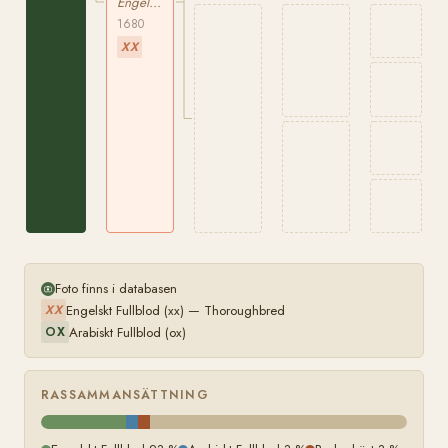
xx
Engelskt Fullblod
Peg
1680
xx
XX
Foto finns i databasen
Engelskt Fullblod (xx) — Thoroughbred
XX
Arabiskt Fullblod (ox)
OX
RASSAMMANSÄTTNING