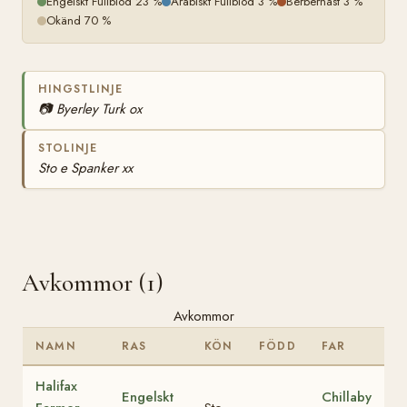
Engelskt Fullblod 23 %
Arabiskt Fullblod 3 %
Berberhäst 3 %
Okänd 70 %
HINGSTLINJE
📷
Byerley Turk ox
STOLINJE
Sto e Spanker xx
Avkommor (1)
Avkommor
NAMN
RAS
KÖN
FÖDD
FAR
Halifax
Engelskt
Chillaby