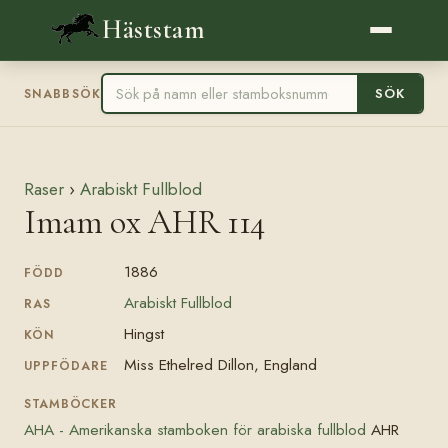
Häststam
SÖK
SNABBSÖK
Raser
›
Arabiskt Fullblod
Imam ox AHR 114
1886
FÖDD
Arabiskt Fullblod
RAS
Hingst
KÖN
Miss Ethelred Dillon, England
UPPFÖDARE
STAMBÖCKER
AHA - Amerikanska stamboken för arabiska fullblod
AHR