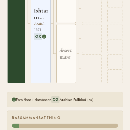
Ishtar
ox
GSB
Arabiskt Fullblod
16
1871
OX
desert
mare
Foto finns i databasen
Arabiskt Fullblod (ox)
OX
RASSAMMANSÄTTNING