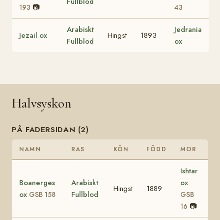
Fullblod
📷
193
43
Arabiskt
Jedrania
Jezail ox
Hingst
1893
Fullblod
ox
Halvsyskon
PÅ FADERSIDAN (2)
NAMN
RAS
KÖN
FÖDD
MOR
Ishtar
Boanerges
Arabiskt
ox
Hingst
1889
ox
Fullblod
GSB 158
GSB
📷
16