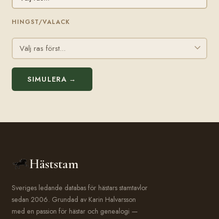
HINGST/VALACK
SIMULERA →
Häststam
Sveriges ledande databas för hästars stamtavlor
sedan 2006. Grundad av Karin Halvarsson
med en passion för hästar och genealogi —