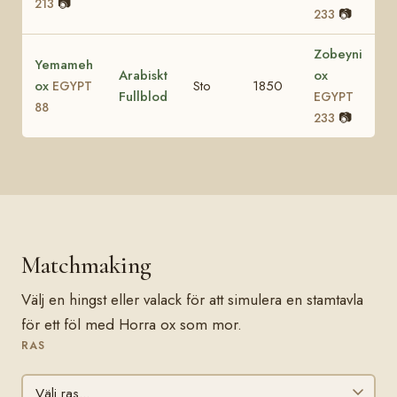
📷
213
📷
233
Zobeyni
Yemameh
Arabiskt
ox
ox
Sto
1850
EGYPT
Fullblod
EGYPT
88
📷
233
Matchmaking
Välj en hingst eller valack för att simulera en stamtavla
för ett föl med Horra ox som mor.
RAS