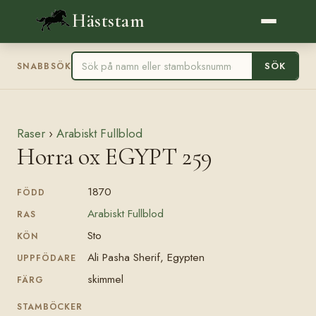
Häststam
SÖK
SNABBSÖK
Raser
›
Arabiskt Fullblod
Horra ox EGYPT 259
1870
FÖDD
Arabiskt Fullblod
RAS
Sto
KÖN
Ali Pasha Sherif, Egypten
UPPFÖDARE
skimmel
FÄRG
STAMBÖCKER