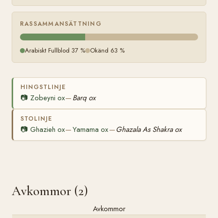
RASSAMMANSÄTTNING
Arabiskt Fullblod 37 %
Okänd 63 %
HINGSTLINJE
📷
Zobeyni ox
Barq ox
—
STOLINJE
📷
Ghazieh ox
Yamama ox
Ghazala As Shakra ox
—
—
Avkommor (2)
Avkommor