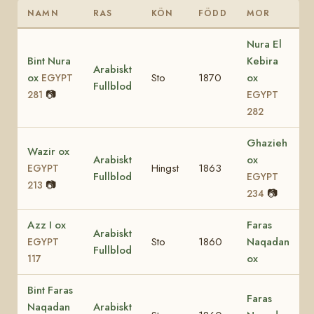
NAMN
RAS
KÖN
FÖDD
MOR
Nura El
Bint Nura
Kebira
Arabiskt
ox
Sto
1870
ox
EGYPT
Fullblod
📷
281
EGYPT
282
Ghazieh
Wazir ox
Arabiskt
ox
Hingst
1863
EGYPT
Fullblod
EGYPT
📷
213
📷
234
Azz I ox
Faras
Arabiskt
Sto
1860
Naqadan
EGYPT
Fullblod
ox
117
Bint Faras
Faras
Naqadan
Arabiskt