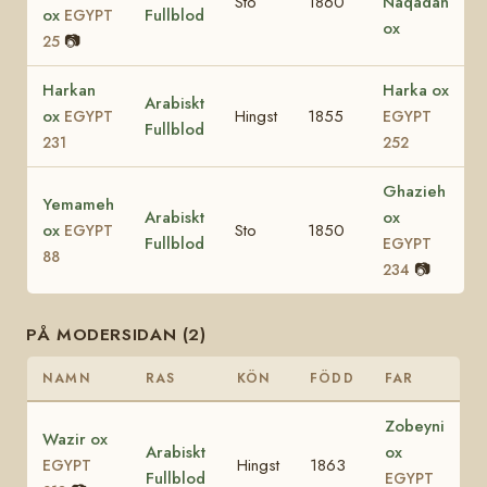
Sto
1860
Naqadan
ox
Fullblod
EGYPT
ox
📷
25
Harkan
Harka ox
Arabiskt
ox
Hingst
1855
EGYPT
EGYPT
Fullblod
231
252
Ghazieh
Yemameh
Arabiskt
ox
ox
Sto
1850
EGYPT
Fullblod
EGYPT
88
📷
234
PÅ MODERSIDAN (2)
NAMN
RAS
KÖN
FÖDD
FAR
Zobeyni
Wazir ox
Arabiskt
ox
Hingst
1863
EGYPT
Fullblod
EGYPT