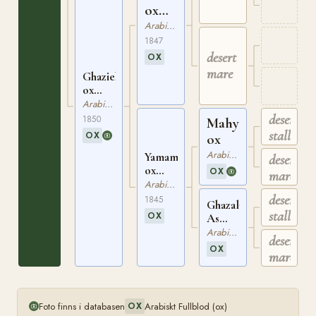
ox
WEIL
Arabiskt Fullblod
93
1847
desert
OX
mare
Ghazieh
ox
EGYPT
Arabiskt Fullblod
234
desert
1850
Mahyubi
stallion
OX
ox
Arabiskt Fullblod
Yamama
desert
ox
OX
mare
EGYPT
Arabiskt Fullblod
133
desert
1845
Ghazala
stallion
OX
As
Shakra
Arabiskt Fullblod
desert
ox
OX
mare
Foto finns i databasen
Arabiskt Fullblod (ox)
OX