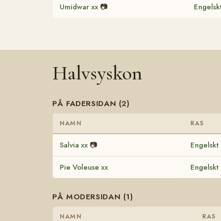
Umidwar xx
📷
Engelskt
Halvsyskon
PÅ FADERSIDAN (2)
NAMN
RAS
Salvia xx
📷
Engelskt 
Pie Voleuse xx
Engelskt 
PÅ MODERSIDAN (1)
NAMN
RAS