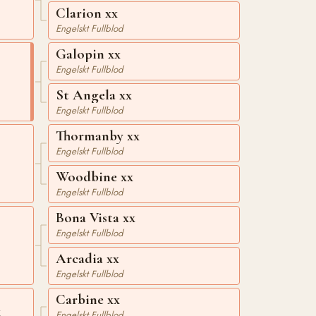
Clarion xx
Engelskt Fullblod
Galopin xx
Engelskt Fullblod
St Angela xx
Engelskt Fullblod
Thormanby xx
Engelskt Fullblod
Woodbine xx
Engelskt Fullblod
Bona Vista xx
Engelskt Fullblod
Arcadia xx
Engelskt Fullblod
Carbine xx
x
Engelskt Fullblod