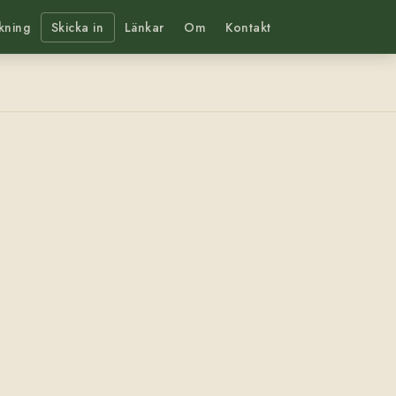
kning
Skicka in
Länkar
Om
Kontakt