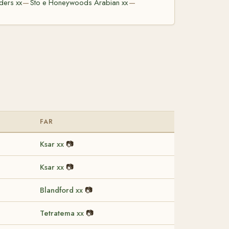
lders xx
Sto e Honeywoods Arabian xx
—
—
FAR
Ksar xx
📷
Ksar xx
📷
Blandford xx
📷
Tetratema xx
📷