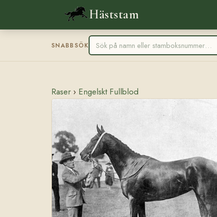
Häststam
SNABBSÖK
Raser
›
Engelskt Fullblod