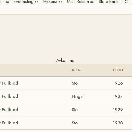
er xx
Everlasting xx
Hyaena xx
Miss Belsea xx
Sto e Bartlet's Chi
—
—
—
—
Avkommor
KÖN
FÖDD
 Fullblod
Sto
1926
 Fullblod
Hingst
1927
 Fullblod
Sto
1929
 Fullblod
Sto
1930