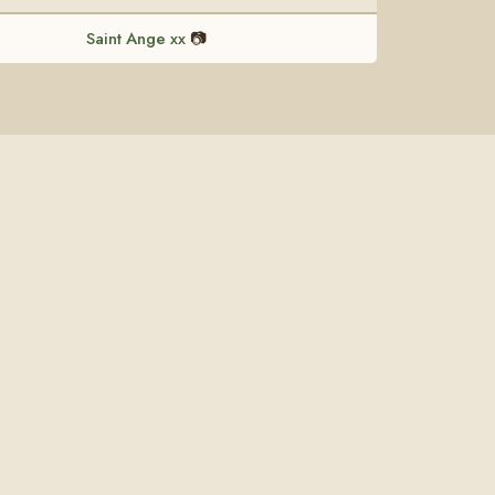
Saint Ange xx
📷