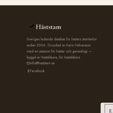
Häststam
Sveriges ledande databas för hästars stamtavlor
sedan 2006. Grundad av Karin Halvarsson
med en passion för hästar och genealogi —
byggd av hästälskare, för hästälskare.
info@haststam.se
Facebook