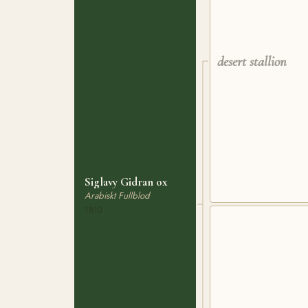
desert stallion
Siglavy Gidran ox
Arabiskt Fullblod
1810
OX