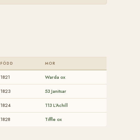
FÖDD
MOR
1821
Warda ox
1823
53 Janitsar
1824
113 L'Achill
1828
Tiffle ox