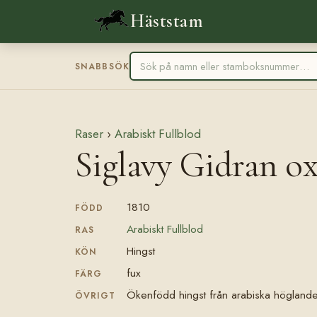
Häststam
SNABBSÖK
Raser
›
Arabiskt Fullblod
Siglavy Gidran o
1810
FÖDD
Arabiskt Fullblod
RAS
Hingst
KÖN
fux
FÄRG
Ökenfödd hingst från arabiska höglande
ÖVRIGT