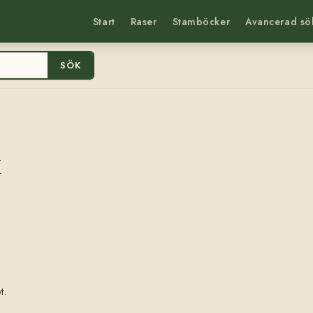
Start
Raser
Stamböcker
Avancerad sö
SÖK
x
t.