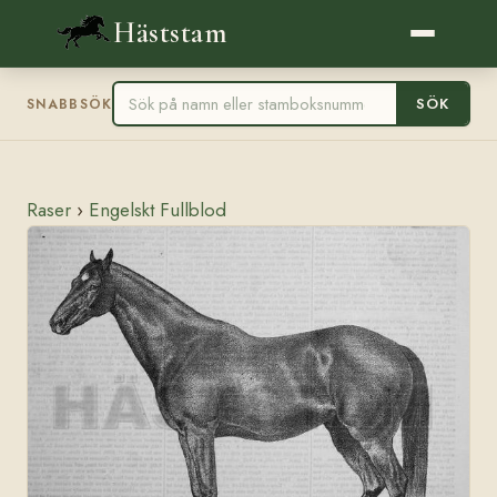
Häststam
SÖK
SNABBSÖK
Raser
›
Engelskt Fullblod