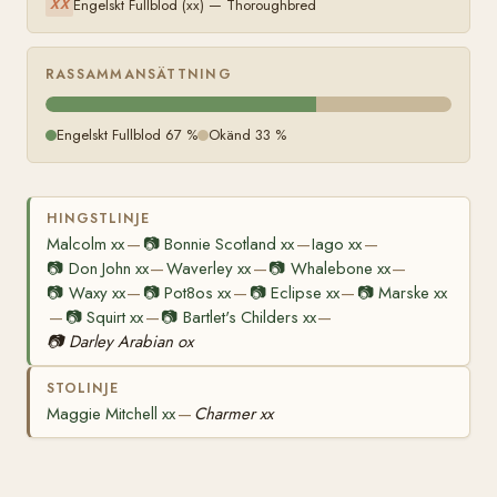
Engelskt Fullblod (xx) — Thoroughbred
XX
RASSAMMANSÄTTNING
Engelskt Fullblod 67 %
Okänd 33 %
HINGSTLINJE
Malcolm xx
📷
Bonnie Scotland xx
Iago xx
—
—
—
📷
Don John xx
Waverley xx
📷
Whalebone xx
—
—
—
📷
Waxy xx
📷
Pot8os xx
📷
Eclipse xx
📷
Marske xx
—
—
—
📷
Squirt xx
📷
Bartlet's Childers xx
—
—
—
📷
Darley Arabian ox
STOLINJE
Maggie Mitchell xx
Charmer xx
—