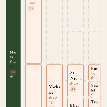
1862
XX
Marian
xx
Engelskt Fullblod
1871
Emilius
St
XX
xx
Nicholas
Engelskt Fullblod
xx
Engelskt Fullblod
Sea
Yorkshire
XX
Mew
xx
Engelskt Fullblod
xx
Engelskt Fullblod
Tramp
1834
Miss