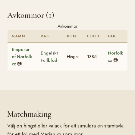
Avkommor (1)
Avkommor
NAMN
RAS
KÖN
FÖDD
FAR
Emperor
Engelskt
Norfolk
of Norfolk
Hingst
1885
Fullblod
xx
📷
xx
📷
Matchmaking
Välj en hingst eller valack för att simulera en stamtavla
för ett föl med Marian xx som mor.