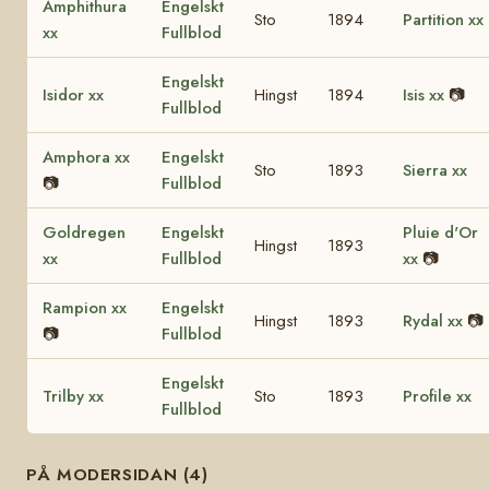
Amphithura
Engelskt
Sto
1894
Partition xx
xx
Fullblod
Engelskt
Isidor xx
Hingst
1894
Isis xx
📷
Fullblod
Amphora xx
Engelskt
Sto
1893
Sierra xx
📷
Fullblod
Goldregen
Engelskt
Pluie d'Or
Hingst
1893
xx
Fullblod
xx
📷
Rampion xx
Engelskt
Hingst
1893
Rydal xx
📷
📷
Fullblod
Engelskt
Trilby xx
Sto
1893
Profile xx
Fullblod
PÅ MODERSIDAN (4)