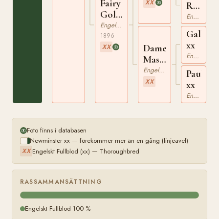
Fairy
XX
Rose
Gold
xx
Engelskt Fullblod
xx
Engelskt Fullblod
Galliar
1896
xx
Dame
XX
Engelskt Fullblod
Masham
xx
Engelskt Fullblod
Pauline
XX
xx
Engelskt Fullblod
Foto finns i databasen
Newminster xx — förekommer mer än en gång (linjeavel)
Engelskt Fullblod (xx) — Thoroughbred
XX
RASSAMMANSÄTTNING
Engelskt Fullblod 100 %