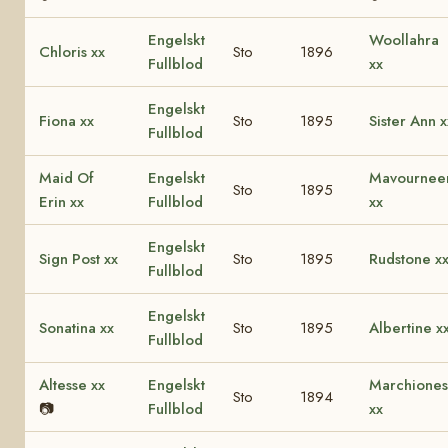
Engelskt
Woollahra
Chloris xx
Sto
1896
Fullblod
xx
Engelskt
Fiona xx
Sto
1895
Sister Ann x
Fullblod
Maid Of
Engelskt
Mavournee
Sto
1895
Erin xx
Fullblod
xx
Engelskt
Sign Post xx
Sto
1895
Rudstone x
Fullblod
Engelskt
Sonatina xx
Sto
1895
Albertine x
Fullblod
Altesse xx
Engelskt
Marchiones
Sto
1894
📷
Fullblod
xx