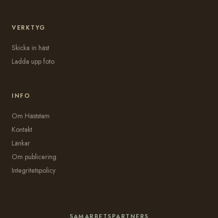
VERKTYG
Skicka in häst
Ladda upp foto
INFO
Om Häststam
Kontakt
Länkar
Om publicering
Integritetspolicy
SAMARBETSPARTNERS