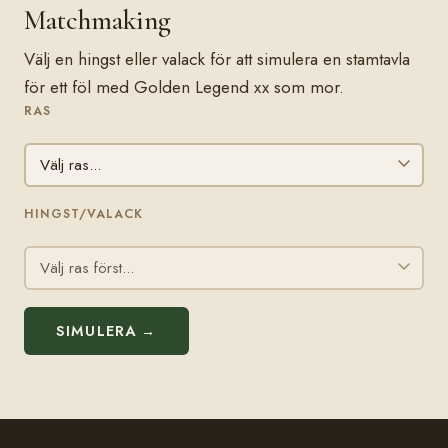
Matchmaking
Välj en hingst eller valack för att simulera en stamtavla
för ett föl med Golden Legend xx som mor.
RAS
HINGST/VALACK
SIMULERA →