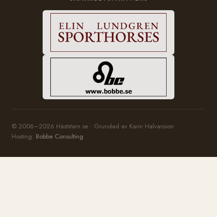
© 2006–2026 Häststam.se · Grundad av Karin Halvarsson
Hosting:
Bobbe Consulting