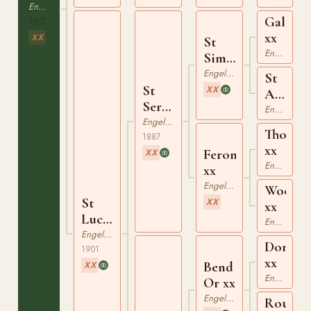
xx
Engelskt Fullblod
Galopi
1907
xx
XX
St
Engelskt Fullblod
Simon
xx
Engelskt Fullblod
St
St
XX
Angela
Serf
xx
Engelskt Fullblod
xx
Engelskt Fullblod
Thorma
1887
xx
Feronia
XX
Engelskt Fullblod
xx
Engelskt Fullblod
Woodbi
St
XX
xx
Lucre
Engelskt Fullblod
xx
Engelskt Fullblod
Doncast
1901
xx
Bend
XX
Engelskt Fullblod
Or xx
Engelskt Fullblod
Rouge