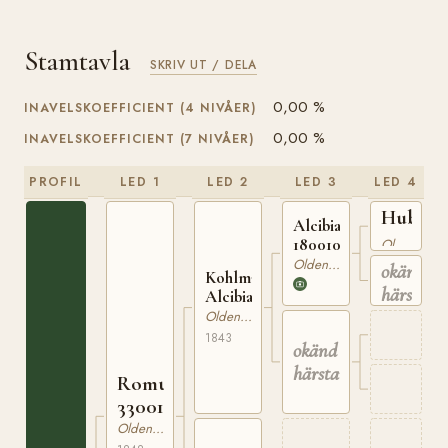
Stamtavla
SKRIV UT / DELA
0,00 %
INAVELSKOEFFICIENT (4 NIVÅER)
0,00 %
INAVELSKOEFFICIENT (7 NIVÅER)
PROFIL
LED 1
LED 2
LED 3
LED 4
Hubert
Alcibiades
180008
180010534
Oldenburgare
Oldenburgare
okänd
Kohlmann's
härstam
Alcibiades
Oldenburgare
1843
okänd
härstamning
Romulus
330018448
Oldenburgare