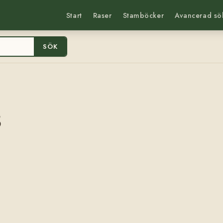
Start
Raser
Stamböcker
Avancerad sö
SÖK
3