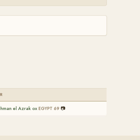
AR
hman el Azrak ox
📷
EGYPT 69