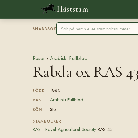
Häststam
SNABBSÖK
Raser
›
Arabiskt Fullblod
Rabda ox RAS 4
1880
FÖDD
Arabiskt Fullblod
RAS
Sto
KÖN
STAMBÖCKER
RAS - Royal Agricultural Society
RAS 43