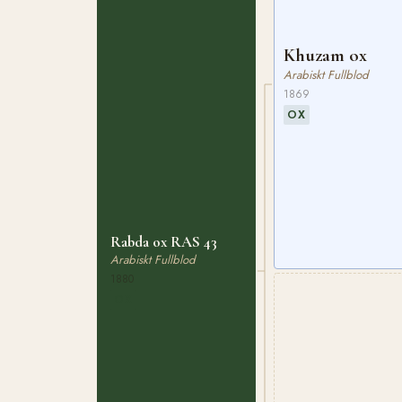
Khuzam ox
Arabiskt Fullblod
1869
OX
Rabda ox RAS 43
Arabiskt Fullblod
1880
OX