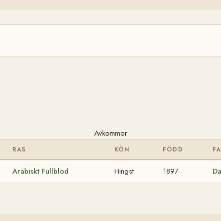
Avkommor
RAS
KÖN
FÖDD
F
Arabiskt Fullblod
Hingst
1897
Da