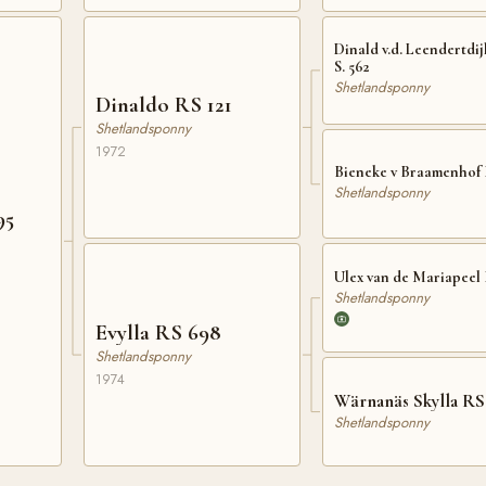
Dinald v.d. Leendertdi
S. 562
Shetlandsponny
Dinaldo RS 121
Shetlandsponny
1972
Bieneke v Braamenhof 
Shetlandsponny
95
Ulex van de Mariapeel 
Shetlandsponny
Evylla RS 698
Shetlandsponny
1974
Wärnanäs Skylla RS
Shetlandsponny