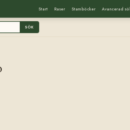
Start
Raser
Stamböcker
Avancerad sö
SÖK
0