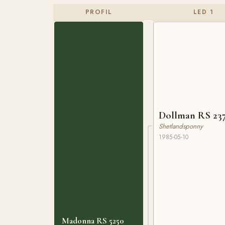
PROFIL
LED 1
Dollman RS 23
Shetlandsponny
1985-05-10
Madonna RS 5250