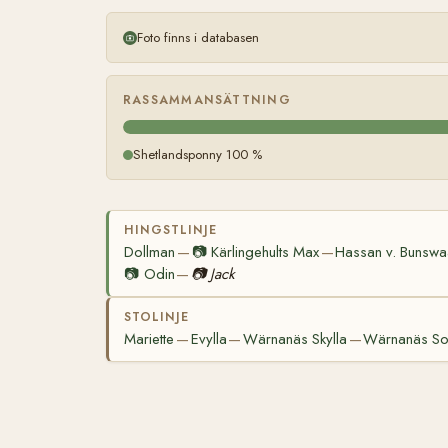
Foto finns i databasen
RASSAMMANSÄTTNING
Shetlandsponny 100 %
HINGSTLINJE
Dollman
📷
Kärlingehults Max
Hassan v. Bunsw
—
—
📷
Odin
📷
Jack
—
STOLINJE
Mariette
Evylla
Wärnanäs Skylla
Wärnanäs So
—
—
—