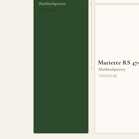
Shetlandsponny
1996-06-25
Mariette RS 47
Shetlandsponny
1990-06-08