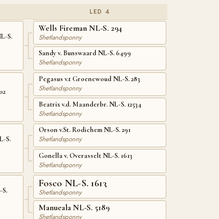
LED 4
Wells Fireman NL-S. 294
L-S.
Shetlandsponny
Sandy v. Bunswaard NL-S. 6499
Shetlandsponny
Pegasus v.t Groenewoud NL-S. 283
Shetlandsponny
02
Beatrix v.d. Maanderbr. NL-S. 12534
Shetlandsponny
Orson v.St. Rodichem NL-S. 291
Shetlandsponny
L-S.
Gonella v. Overasselt NL-S. 1613
Shetlandsponny
Fosco NL-S. 1613
-S.
Shetlandsponny
Manueala NL-S. 5189
Shetlandsponny