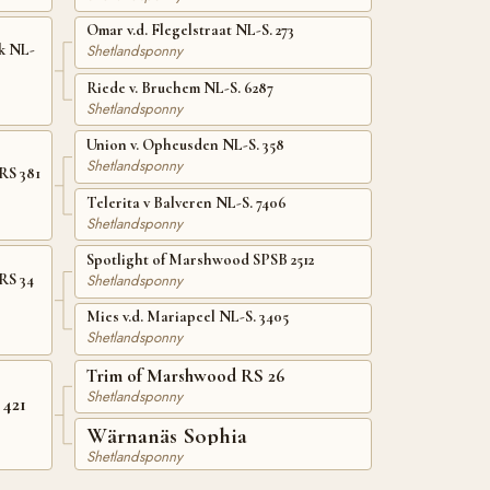
Omar v.d. Flegelstraat NL-S. 273
Shetlandsponny
jk NL-
Riede v. Bruchem NL-S. 6287
Shetlandsponny
Union v. Opheusden NL-S. 358
Shetlandsponny
RS 381
Telerita v Balveren NL-S. 7406
Shetlandsponny
Spotlight of Marshwood SPSB 2512
Shetlandsponny
RS 34
Mies v.d. Mariapeel NL-S. 3405
Shetlandsponny
Trim of Marshwood RS 26
Shetlandsponny
 421
Wärnanäs Sophia
Shetlandsponny