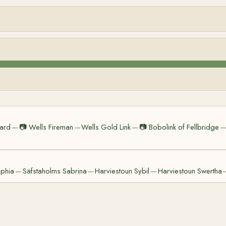
aard
📷
Wells Fireman
Wells Gold Link
📷
Bobolink of Fellbridge
—
—
—
phia
Säfstaholms Sabrina
Harviestoun Sybil
Harviestoun Swertha
—
—
—