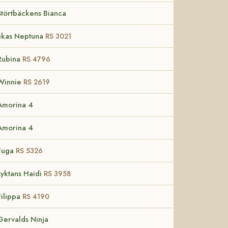
Störtbäckens Bianca
Jikas Neptuna
RS 3021
Rubina
RS 4796
Winnie
RS 2619
Amorina 4
Amorina 4
Fuga
RS 5326
Lyktans Haidi
RS 3958
Filippa
RS 4190
Gervalds Ninja