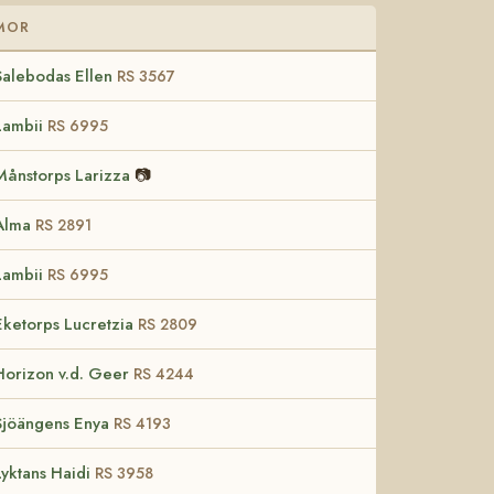
MOR
Salebodas Ellen
RS 3567
Lambii
RS 6995
Månstorps Larizza
📷
Alma
RS 2891
Lambii
RS 6995
Eketorps Lucretzia
RS 2809
Horizon v.d. Geer
RS 4244
Sjöängens Enya
RS 4193
Lyktans Haidi
RS 3958