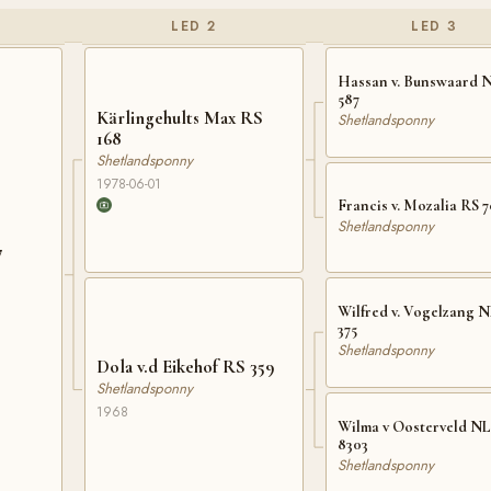
LED 2
LED 3
Hassan v. Bunswaard N
587
Kärlingehults Max RS
Shetlandsponny
168
Shetlandsponny
1978-06-01
Francis v. Mozalia RS 7
Shetlandsponny
7
Wilfred v. Vogelzang N
375
Shetlandsponny
Dola v.d Eikehof RS 359
Shetlandsponny
1968
Wilma v Oosterveld NL
8303
Shetlandsponny