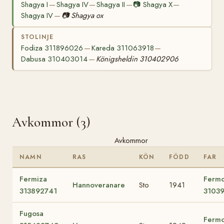
Shagya I
Shagya IV
Shagya II
📷
Shagya X
—
—
—
—
Shagya IV
📷
Shagya ox
—
STOLINJE
Fodiza 311896026
Kareda 311063918
—
—
Dabusa 310403014
Königsheldin 310402906
—
Avkommor (3)
Avkommor
NAMN
RAS
KÖN
FÖDD
FAR
Fermiza
Fermo
Hannoveranare
Sto
1941
313892741
31039
Fugosa
Fermo