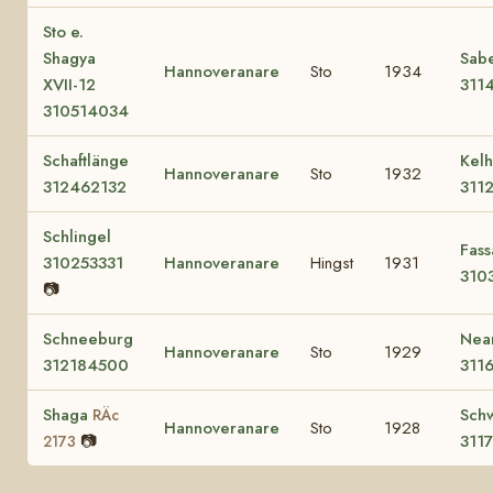
Sto e.
Shagya
Sab
Hannoveranare
Sto
1934
XVII-12
311
310514034
Schaftlänge
Kel
Hannoveranare
Sto
1932
312462132
311
Schlingel
Fass
310253331
Hannoveranare
Hingst
1931
310
📷
Schneeburg
Nea
Hannoveranare
Sto
1929
312184500
311
Shaga
Sch
RÄc
Hannoveranare
Sto
1928
📷
311
2173