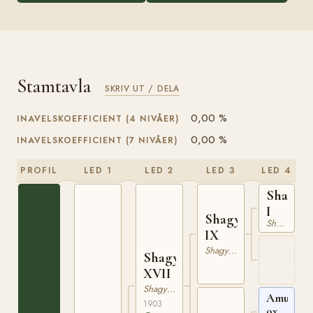
Stamtavla
SKRIV UT / DELA
0,00 %
INAVELSKOEFFICIENT (4 NIVÅER)
0,00 %
INAVELSKOEFFICIENT (7 NIVÅER)
PROFIL
LED 1
LED 2
LED 3
LED 4
Shagya
I
Shagya
Shagya-arab
IX
Shagya-arab
Shagya
XVII
Shagya-arab
Amurath
1903
ox