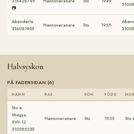
315428749
Hannoveranare
Sto
1949
31039
📷
Abenderle
Abend
Hannoveranare
Sto
1955
316081955
3103
Halvsyskon
PÅ FADERSIDAN (6)
NAMN
RAS
KÖN
FÖDD
MO
Sto e.
Shagya
Hannoveranare
Sto
1935
Sto 
XVII-12
310592235