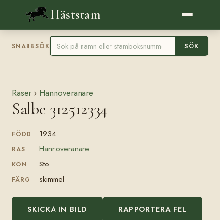
Häststam
SÖK
SNABBSÖK
Raser
›
Hannoveranare
Salbe 312512334
1934
FÖDD
Hannoveranare
RAS
Sto
KÖN
skimmel
FÄRG
SKICKA IN BILD
RAPPORTERA FEL