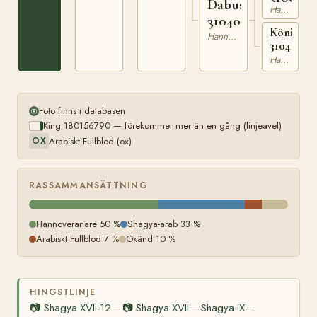
Dabusa
Hannoveranare
310403014
Königshe
Hannoveranare
31040290
Hannoveranare
Foto finns i databasen
King 180156790 — förekommer mer än en gång (linjeavel)
Arabiskt Fullblod (ox)
OX
RASSAMMANSÄTTNING
Hannoveranare 50 %
Shagya-arab 33 %
Arabiskt Fullblod 7 %
Okänd 10 %
HINGSTLINJE
📷
Shagya XVII-12
📷
Shagya XVII
Shagya IX
—
—
—