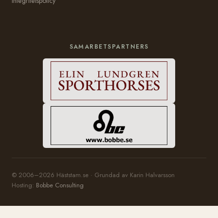
Integritetspolicy
SAMARBETSPARTNERS
© 2006–2026 Häststam.se · Grundad av Karin Halvarsson
Hosting:
Bobbe Consulting