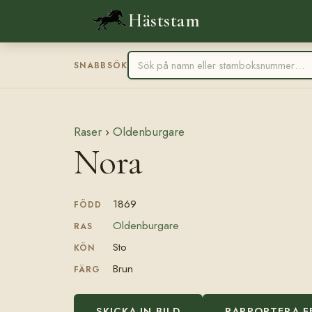
Häststam
SNABBSÖK
Raser
›
Oldenburgare
Nora
1869
FÖDD
Oldenburgare
RAS
Sto
KÖN
Brun
FÄRG
SKICKA IN BILD
RAPPORTERA F