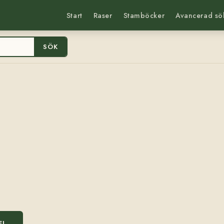
Start
Raser
Stamböcker
Avancerad sö
SÖK
EL