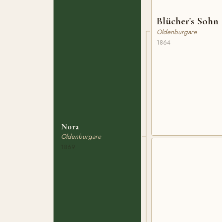
Blücher's Sohn
Oldenburgare
1864
Nora
Oldenburgare
1869