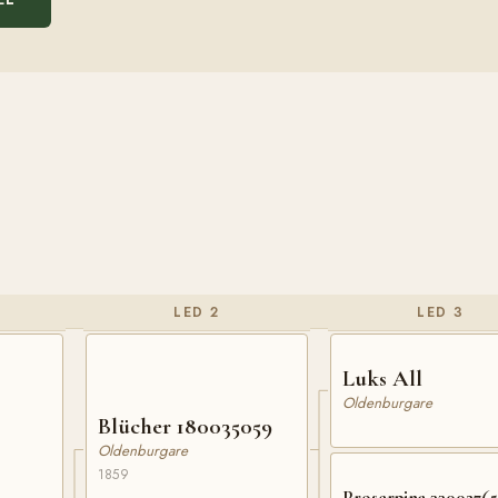
LED 2
LED 3
Luks All
Oldenburgare
Blücher 180035059
Oldenburgare
1859
Proserpina 33002765