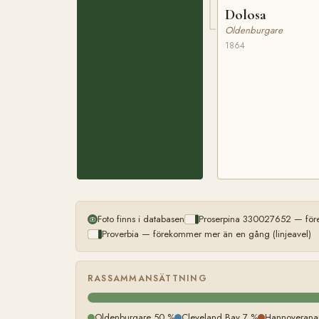
Dolosa
Oldenburgare
1864
Foto finns i databasen
Proserpina 330027652 — före
Proverbia — förekommer mer än en gång (linjeavel)
RASSAMMANSÄTTNING
Oldenburgare 50 %
Cleveland Bay 7 %
Hannoverana