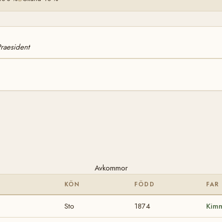
Praesident
Avkommor
KÖN
FÖDD
FAR
Sto
1874
Kim