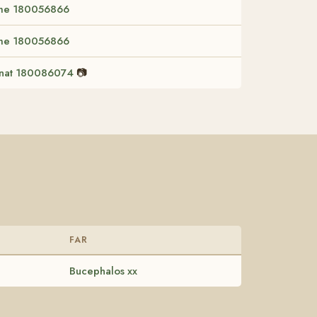
me 180056866
me 180056866
nat 180086074
📷
FAR
Bucephalos xx